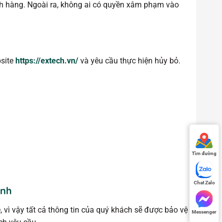
ách hàng. Ngoài ra, không ai có quyền xâm phạm vào
bsite
https://extech.vn/
và yêu cầu thực hiện hủy bỏ.
Tìm đường
Chat Zalo
ình
 vì vậy tất cả thông tin của quý khách sẽ được bảo vệ
Messenger