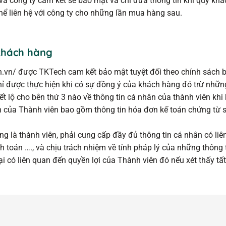
y và công ty cam kết sẽ bảo mật và chỉ đưa thông tin khi quý khá
hể liên hệ với công ty cho những lần mua hàng sau.
khách hàng
h.vn/ được TKTech cam kết bảo mật tuyệt đối theo chính sách bả
hỉ được thực hiện khi có sự đồng ý của khách hàng đó trừ nhữn
t lộ cho bên thứ 3 nào về thông tin cá nhân của thành viên khi
ến của Thành viên bao gồm thông tin hóa đơn kế toán chứng từ số
là thành viên, phải cung cấp đầy đủ thông tin cá nhân có liên q
nh toán …., và chịu trách nhiệm về tính pháp lý của những thông 
i có liên quan đến quyền lợi của Thành viên đó nếu xét thấy tất