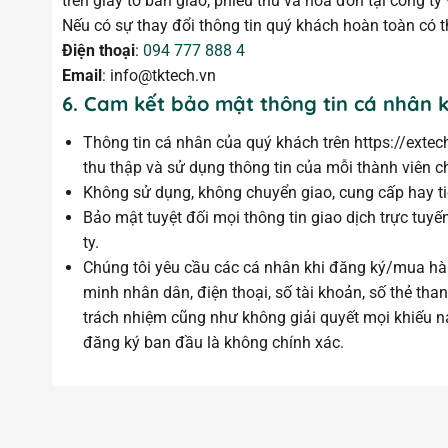
trên giấy tờ bàn giao, phiếu thu và hóa đơn tại công t
Nếu có sự thay đổi thông tin quý khách hoàn toàn có t
Điện thoại
:
094 777 888 4
Email
: info@tktech.vn
6. Cam kết bảo mật thông tin cá nhân 
Thông tin cá nhân của quý khách trên https://extec
thu thập và sử dụng thông tin của mỗi thành viên c
Không sử dụng, không chuyển giao, cung cấp hay tiế
Bảo mật tuyệt đối mọi thông tin giao dịch trực tuy
ty.
Chúng tôi yêu cầu các cá nhân khi đăng ký/mua hàng 
minh nhân dân, điện thoại, số tài khoản, số thẻ tha
trách nhiệm cũng như không giải quyết mọi khiếu nạ
đăng ký ban đầu là không chính xác.