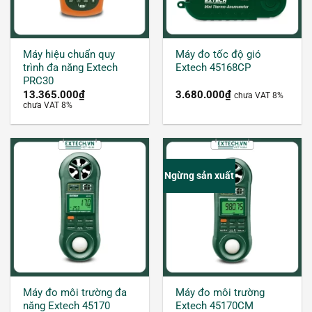
tác đo nhanh chóng, cho kết quả chính xác cao.
Máy hiệu chuẩn quy
Máy đo tốc độ gió
trình đa năng Extech
Extech 45168CP
PRC30
13.365.000
₫
3.680.000
₫
chưa VAT 8%
chưa VAT 8%
Ngừng sản xuất
Máy đo môi trường đa chức năng
Các tính năng của máy đo môi trường đa
Máy đo môi trường đa
Máy đo môi trường
năng
năng Extech 45170
Extech 45170CM