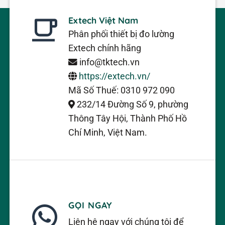
Extech Việt Nam
– Hiển thị ngược sáng để đo những khu vực bị
Phân phối thiết bị đo lường
thiếu ánh sáng.
Extech chính hãng
Tầm quan trọng của máy đo môi
info@tktech.vn
trường đa năng
https://extech.vn/
Mã Số Thuế: 0310 972 090
Thiết bị đo môi trường có khả năng đo lường
232/14 Đường Số 9, phường
nhanh chóng và chính xác các thông số môi
Thông Tây Hội, Thành Phố Hồ
trường (nhiệt độ, độ ẩm, ánh sáng, độ pH và chất
Chí Minh, Việt Nam.
lượng không khí). Nó có thể cung cấp kết quả đo
tức thì, giúp người dùng nhanh chóng đánh giá
tình trạng môi trường. Bạn có thể đo đạc và ghi
lại các thông số môi trường khác nhau chỉ bằng
một thiết bị duy nhất, tiết kiệm thời gian và công
GỌI NGAY
sức.
Liên hệ ngay với chúng tôi để