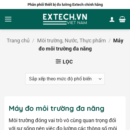
Bỏ
Phân phối thiết bị đo lường Extech chính hãng
qua
nội
dung
Trang chủ
/
Môi trường, Nước, Thực phẩm
/
Máy
đo môi trường đa năng
LỌC
Máy đo môi trường đa năng
Môi trường đóng vai trò vô cùng quan trọng đối
với sự sống nên việc đo lường các thông số môi