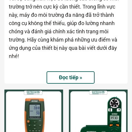
trường trở nên cực kỳ cần thiết. Trong lĩnh vực
này, máy đo môi trường đa năng đã trở thành
công cụ không thể thiếu, giúp đo lường nhanh
chóng và đánh giá chính xác tình trạng môi
trường. Hãy cùng khám phá những ưu điểm và
ứng dụng của thiết bị này qua bài viết dưới đây
nhé!
Máy đo môi trường đa năng Extech là
Đọc tiếp »
gì?
Máy đo môi trường đa năng là thiết bị được tích
hợp nhiều chức năng, chuyên dùng để đo các chỉ
tiêu môi trường như độ ồn, đo ánh sáng, đo nhiệt
độ và đo độ ẩm. Hiện nay, máy đo môi trường
được sử dụng rất phổ biến trong các ngành công
nghiệp, môi trường, phòng thí nghiệm… với thao