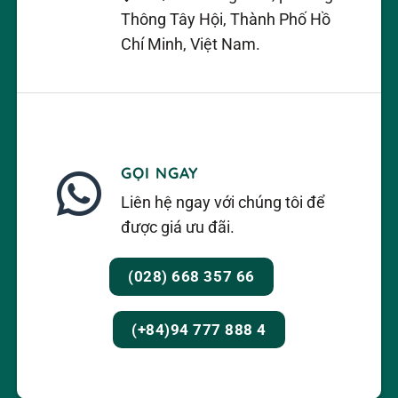
Thông Tây Hội, Thành Phố Hồ
Chí Minh, Việt Nam.
Bộ hiệu chuẩn dòng điện, điện áp
Đáp ứng các yêu cầu tiêu chuẩn
Các tổ chức, cơ quan, quy định, tiêu chuẩn,
GỌI NGAY
hướng dẫn và luật pháp thường yêu cầu các thiết
bị đo lường phải được hiệu chuẩn thường xuyên.
Liên hệ ngay với chúng tôi để
Nếu không tuân thủ các yêu cầu này, các thiết bị
được giá ưu đãi.
đo lường có thể không được chấp nhận và sử
(028) 668 357 66
dụng trong các ứng dụng quan trọng.
Giảm sai số của các phép đo lường
(+84)94 777 888 4
Việc sử dụng thiết bị hiệu chuẩn có thể giúp giảm
sai số đo lường bằng cách điều chỉnh thiết bị đo