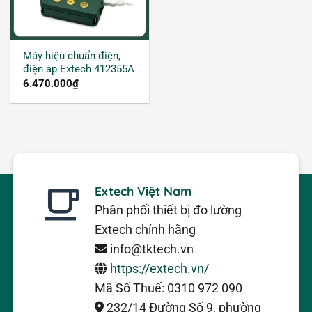
đặc biệt trong các ứng dụng y tế, khoa học, kỹ
thuật và các ứng dụng an toàn.
Máy hiệu chuẩn điện,
điện áp Extech 412355A
6.470.000
₫
Extech Việt Nam
Phân phối thiết bị đo lường
Extech chính hãng
info@tktech.vn
https://extech.vn/
Mã Số Thuế: 0310 972 090
232/14 Đường Số 9, phường