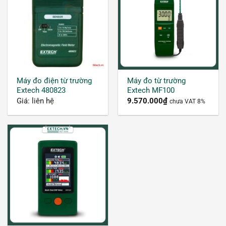
năng gây hại cho con người, năng lượng bức xạ
lớn thì càng có nhiều tác hại đến sức khỏe.
Máy đo điện từ trường
Máy đo từ trường
Extech 480823
Extech MF100
Giá: liên hệ
9.570.000
₫
chưa VAT 8%