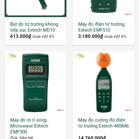
Bút dò từ trường không
Máy đo điện từ trường
tiếp xúc Extech MD10
Extech EMF510
613.000
₫
3.180.000
₫
chưa VAT 8%
chưa VAT 8%
Cường độ điện từ trường ảnh hưởng đến sức khỏe
con người
Điện từ trường xuất hiện cả trong tự nhiên lẫn từ
các nguồn do con người tạo ra, ví dụ như các
điện tích từ giông bão hoặc từ trường Trái đất, X-
Rays, ăng-ten TV, hệ thống dây điện và thiết bị
điện…
Máy dò rò rỉ sóng
Máy đo cường độ điện
Microwave Extech
từ trường Extech 480846
EMF300
Điện từ trường có tần số và bước sóng khác
Giá: liên hệ
14.760.000
₫