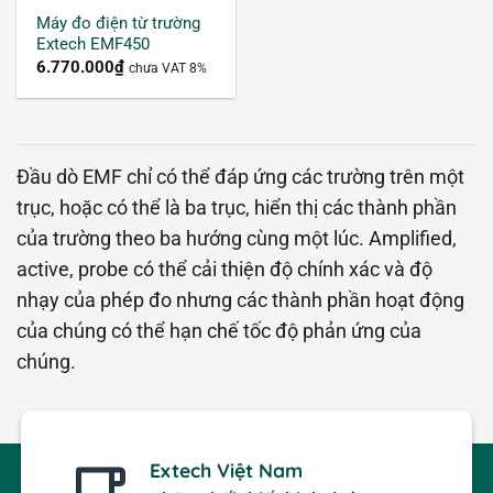
Máy đo điện từ trường
Extech EMF450
Extech EMF510 đo năng lượng từ trường điện từ
6.770.000
₫
chưa VAT 8%
(EMF)
Bên cạnh đó, ảnh hưởng của điện từ trường là
Đầu dò EMF chỉ có thể đáp ứng các trường trên một
ảnh hưởng lâu dài, chưa biểu hiện ngay và còn có
trục, hoặc có thể là ba trục, hiển thị các thành phần
tính di truyền. Chính vì thế cần phải sử dụng máy
của trường theo ba hướng cùng một lúc. Amplified,
đo điện từ trường để giúp đo, xác định điện từ
active, probe có thể cải thiện độ chính xác và độ
trường chính xác. Từ đó, có các biện pháp khắc
nhạy của phép đo nhưng các thành phần hoạt động
phục kịp thời và hiệu quả nhất.
của chúng có thể hạn chế tốc độ phản ứng của
chúng.
Máy đo cường độ điện từ trường là gì?
Máy đo cường độ điện từ trường là thiết bị được
sử dụng để đo mật độ điện từ trường phát ra từ
Extech Việt Nam
những thiết bị như: thiết bị nghe nhìn, màn hình vi