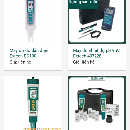
Ngừng sản xuất
Máy đo độ dẫn điện
Máy đo nhiệt độ pH/mV
Extech EC100
Extech 407228
Giá: liên hệ
Giá: liên hệ
Khái niệm về chỉ số EC và TDS
Chỉ số TDS là gì?