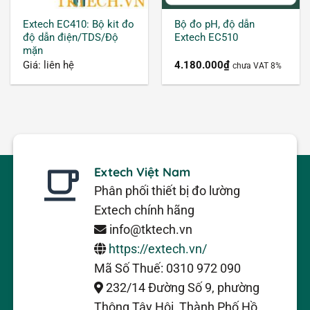
TDS (Total Dissolved Solids) là chỉ số đo tổng
Extech EC410: Bộ kit đo
Bộ đo pH, độ dẫn
độ dẫn điện/TDS/Độ
Extech EC510
lượng chất rắn hoà tan, tổng số các ion mang
mặn
điện tích bao gồm khoáng chất, muối hoặc kim
Giá: liên hệ
4.180.000
₫
chưa VAT 8%
loại tồn tại trong một khối lượng nước nhất định.
TDS thường được biểu thị bằng hàm số ml/L
hoặc ppm (Parts Per Million). 1 ppm tương ứng
với 1mg chất rắn hòa tan trong một lít nước.
Extech Việt Nam
Khái niệm máy đo độ dẫn điện
Phân phối thiết bị đo lường
Extech chính hãng
Đây là một thiết bị được dùng để đo độ dẫn EC,
info@tktech.vn
hay nói cách khác là đo công suất của ion trong
https://extech.vn/
dung dịch mang dòng điện.
Mã Số Thuế: 0310 972 090
232/14 Đường Số 9, phường
Thông Tây Hội, Thành Phố Hồ