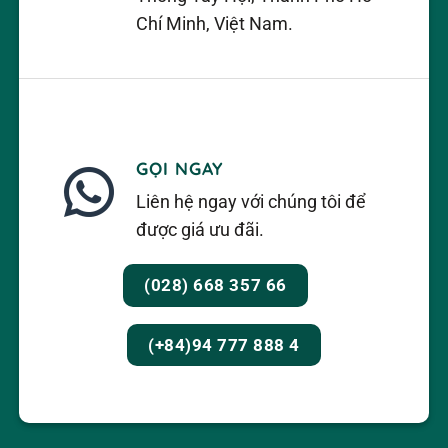
Chí Minh, Việt Nam.
GỌI NGAY
Dụng cụ đo độ dẫn điện
Liên hệ ngay với chúng tôi để
được giá ưu đãi.
Thiết bị này có cấu tạo cơ bản gồm hai thành
(028) 668 357 66
phần chính là bộ hiển thị và đầu dò. Trên bộ hiển
thị có các nút chức năng để thay đổi dải đo, đơn
vị đo, cài đặt các thông số nhiệt độ tham chiếu,
(+84)94 777 888 4
hiệu chuẩn theo dung dịch. Ngoài ra, một số thiết
bị còn có thể kết hợp điện cực đo độ dẫn và điện
cực pH để tăng tính tiện dụng.