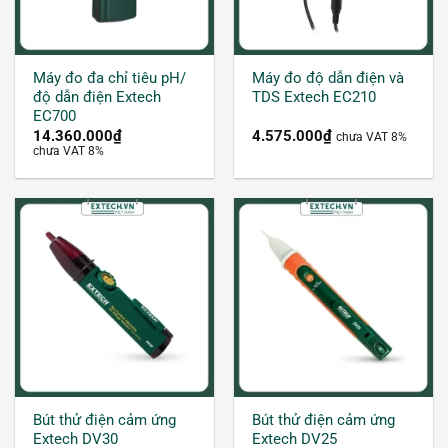
Máy đo đa chỉ tiêu pH/
Máy đo độ dẫn điện và
độ dẫn điện Extech
TDS Extech EC210
Độ dẫn điện của nước, dung dịch
EC700
14.360.000
₫
4.575.000
₫
chưa VAT 8%
chưa VAT 8%
Độ dẫn điện trong dung dịch (ký hiệu là EC) là
khả năng dẫn điện của dung dịch đó qua một
khoảng cách nhất định, đơn vị đo là
Siemens/cm.
1 mS/cm = 1000 µS/ cm
Trong dung dịch, những chất có khả năng điện li
mạnh sẽ có tính dẫn điện càng cao. Ví dụ như
muối NaCl, những ion Na+ hay Cl- này làm cho
Bút thử điện cảm ứng
Bút thử điện cảm ứng
dung dịch có tính dẫn điện cao.
Extech DV30
Extech DV25