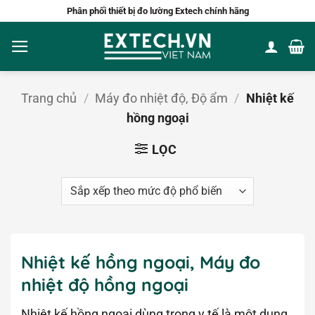
Bỏ
Phân phối thiết bị đo lường Extech chính hãng
qua
nội
dung
Trang chủ
/
Máy đo nhiệt độ, Độ ẩm
/
Nhiệt kế
hồng ngoại
LỌC
Nhiệt kế hồng ngoại, Máy đo
nhiệt độ hồng ngoại
Nhiệt kế hồng ngoại dùng trong y tế là một dụng