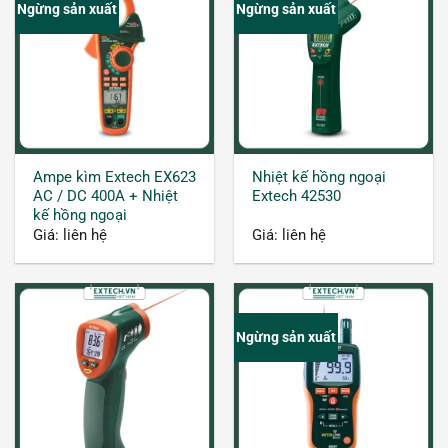
phẩm trở nên đúng cách, đảm bảo hiệu quả.
Ngừng sản xuất
Ngừng sản xuất
Ampe kìm Extech EX623
Nhiệt kế hồng ngoại
AC / DC 400A + Nhiệt
Extech 42530
kế hồng ngoại
Giá: liên hệ
Giá: liên hệ
Những điều cần biết về súng bắn nhiệt độ
Ngừng sản xuất
Xây dựng
Nhiệt kế hồng ngoại cũng được sử dụng để kiểm
tra hệ thống điện năng trong các tòa nhà. Phát
hiện những thiếu sót nếu có: thiếu khả năng cách