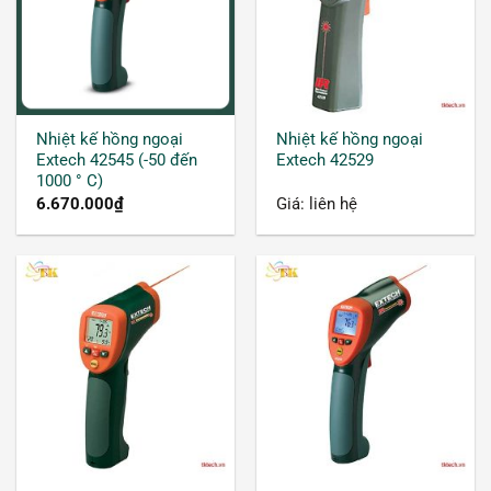
Nhiệt kế hồng ngoại
Nhiệt kế hồng ngoại
Extech 42545 (-50 đến
Extech 42529
1000 ° C)
Kiểm tra và bảo trị hệ thống điện
6.670.000
₫
Giá: liên hệ
Thiết bị đo nhiệt độ hồng ngoại được sử dụng để
kiểm tra các đầu nối điện lỏng lẻo hoặc bị hở
mạch. Kiểm tra được các sự cố phát sinh trong
bảng mạch điện, chấn lưu hoặc thiết kế cầu chì.
Điều này giúp đảm bảo các kết nối nguồn và bộ
ngắt mạch có nhiệt độ ổn định trong mức cho
phép. Việc giám sát nhiệt độ trong hệ thống điện
có thế giúp dự đoán các sự cố tiềm ẩn có thể