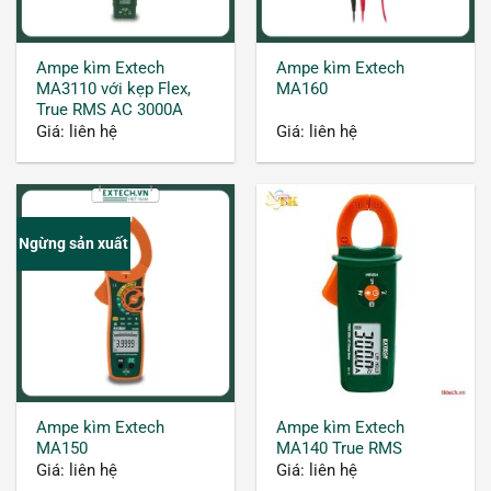
Cấu tạo và nguyên lý hoạt động
Ampe kìm Extech
Ampe kìm Extech
MA3110 với kẹp Flex,
MA160
True RMS AC 3000A
Giá: liên hệ
Giá: liên hệ
Ngừng sản xuất
Các bộ phận của đồng hồ kẹp dòng
Về cấu tạo, thiết bị đo điện có thiết kế dạng cầm
tay nhỏ gọn, dễ dàng bỏ túi mang theo bên
Ampe kìm Extech
Ampe kìm Extech
người. Các bộ phận cơ bản như sau:
MA150
MA140 True RMS
Giá: liên hệ
Giá: liên hệ