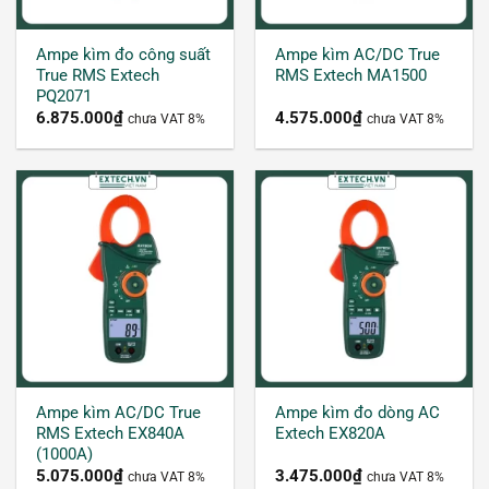
Ampe kìm đo công suất
Ampe kìm AC/DC True
True RMS Extech
RMS Extech MA1500
PQ2071
6.875.000
₫
4.575.000
₫
chưa VAT 8%
chưa VAT 8%
Ampe kìm Extech EX820
Đây là một thiết bị dùng để đo và kiểm tra các
thông số điện năng một cách nhanh chóng và
chính xác. Bên cạnh chức năng chính là đo dòng
điện với thang đo rộng, đa số các thiết bị đồng hồ
kẹp dòng đều được trang bị các tính năng khác
như đo điện áp, đo điện trở, đo tần số…
Ampe kìm AC/DC True
Ampe kìm đo dòng AC
RMS Extech EX840A
Extech EX820A
Ngoài ra, có nhiều dòng ampe kìm hiện đại sở
(1000A)
hữu nhiều phép đo khác như đo nhiệt độ (kết hợp
5.075.000
₫
3.475.000
₫
chưa VAT 8%
chưa VAT 8%