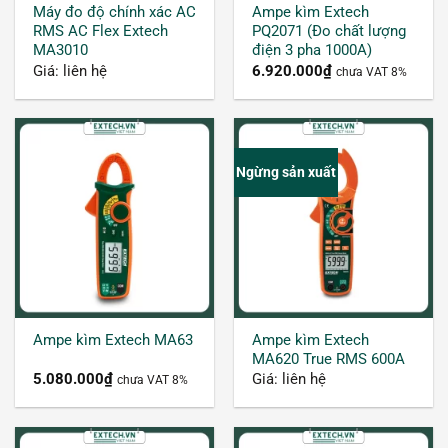
Máy đo độ chính xác AC
Ampe kìm Extech
RMS AC Flex Extech
PQ2071 (Đo chất lượng
MA3010
điện 3 pha 1000A)
Giá: liên hệ
6.920.000
₫
chưa VAT 8%
Ngừng sản xuất
Thiết bị đo kiểm tra dòng điện nhanh chóng và chính
xác
– Sửa chữa và bảo trì ô tô
Ampe kìm Extech
Ampe kìm Extech MA63
MA620 True RMS 600A
5.080.000
₫
Giá: liên hệ
Ampe kìm được sử dụng để đo dòng điện trong
chưa VAT 8%
hệ thống điện của ô tô, đặc biệt là khi cần phát
hiện và sửa chữa sự cố điện trên các thiết bị điện