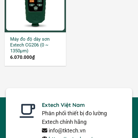
toán ra chiều dày của lớp phủ.
Máy đo độ dày sơn
Extech CG206 (0 ~
1350μm)
6.070.000
₫
Extech Việt Nam
Phân phối thiết bị đo lường
Extech chính hãng
info@tktech.vn