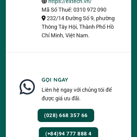
Cấu tạo thiết bị đo độ dày lớp phủ
https://extech.vn/
Mã Số Thuế: 0310 972 090
232/14 Đường Số 9, phường
Cấu tạo của máy đo độ dày lớp phủ siêu âm
Thông Tây Hội, Thành Phố Hồ
– Bộ phát sóng siêu âm: đây là một bộ dò siêu
Chí Minh, Việt Nam.
âm có chức năng phát ra sóng siêu âm và nhận
lại tín hiệu phản xạ từ bề mặt được đo. Chúng
thường sử dụng các tinh thể piezoelectric để tạo
ra sóng siêu âm.
GỌI NGAY
– Bộ thu sóng siêu âm: Bộ phận này được sử
Liên hệ ngay với chúng tôi để
dụng để nhận sóng siêu âm phản xạ từ bề mặt
được giá ưu đãi.
đang được đo. Nó cũng sử dụng các tinh thể
piezoelectric để chuyển đổi sóng siêu âm thành
(028) 668 357 66
tín hiệu điện.
– Đơn vị xử lý: Đây là bộ phận chịu trách nhiệm
(+84)94 777 888 4