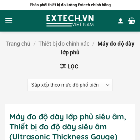
Bỏ
Phân phối thiết bị đo lường Extech chính hãng
qua
nội
dung
Trang chủ
/
Thiết bị đo chính xác
/
Máy đo độ dày
lớp phủ
LỌC
Máy đo độ dày lớp phủ siêu âm,
Thiết bị đo độ dày siêu âm
(Ultrasonic Thickness Gauge)