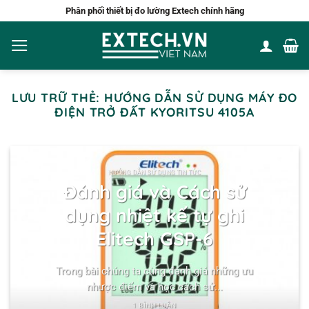
Bỏ
Phân phối thiết bị đo lường Extech chính hãng
qua
nội
dung
LƯU TRỮ THẺ:
HƯỚNG DẪN SỬ DỤNG MÁY ĐO
ĐIỆN TRỞ ĐẤT KYORITSU 4105A
HƯỚNG DẪN SỬ DỤNG TIN TỨC
Đánh giá và Cách sử
dụng nhiệt kế tự ghi
Elitech GSP-6
Trong bài chúng ta cùng đánh giá những ưu
nhược điểm và học cách sử...
1 BÌNH LUẬN