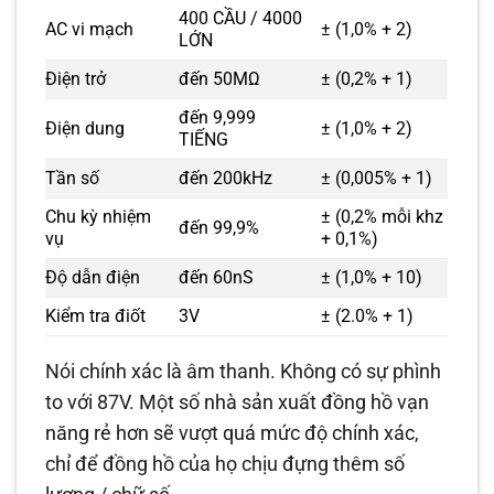
400 CẦU / 4000
AC vi mạch
± (1,0% + 2)
LỚN
Điện trở
đến 50MΩ
± (0,2% + 1)
đến 9,999
Điện dung
± (1,0% + 2)
TIẾNG
Tần số
đến 200kHz
± (0,005% + 1)
Chu kỳ nhiệm
± (0,2% mỗi khz
đến 99,9%
vụ
+ 0,1%)
Độ dẫn điện
đến 60nS
± (1,0% + 10)
Kiểm tra điốt
3V
± (2.0% + 1)
Nói chính xác là âm thanh. Không có sự phình
to với 87V. Một số nhà sản xuất đồng hồ vạn
năng rẻ hơn sẽ vượt quá mức độ chính xác,
chỉ để đồng hồ của họ chịu đựng thêm số