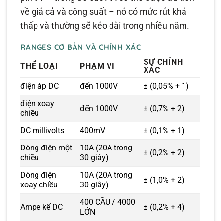
về giá cả và công suất – nó có mức rút khá
thấp và thường sẽ kéo dài trong nhiều năm.
RANGES CƠ BẢN VÀ CHÍNH XÁC
SỰ CHÍNH
THỂ LOẠI
PHẠM VI
XÁC
điện áp DC
đến 1000V
± (0,05% + 1)
điện xoay
đến 1000V
± (0,7% + 2)
chiều
DC millivolts
400mV
± (0,1% + 1)
Dòng điện một
10A (20A trong
± (0,2% + 2)
chiều
30 giây)
Dòng điện
10A (20A trong
± (1,0% + 2)
xoay chiều
30 giây)
400 CẦU / 4000
Ampe kế DC
± (0,2% + 4)
LỚN