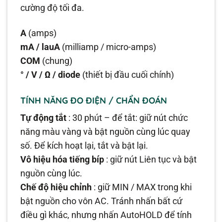
cường độ tối đa.
A
(amps)
mA / lauA
(milliamp / micro-amps)
COM
(chung)
° / V / Ω / diode
(thiết bị đầu cuối chính)
TÍNH NĂNG ĐO ĐIỆN / CHẨN ĐOÁN
Tự động tắt
: 30 phút – để tắt: giữ nút chức
năng màu vàng và bật nguồn cùng lúc quay
số. Để kích hoạt lại, tắt và bật lại.
Vô hiệu hóa tiếng bíp
: giữ nút Liên tục và bật
nguồn cùng lúc.
Chế độ hiệu chỉnh
: giữ MIN / MAX trong khi
bật nguồn cho vôn AC. Tránh nhấn bất cứ
điều gì khác, nhưng nhấn AutoHOLD để tính