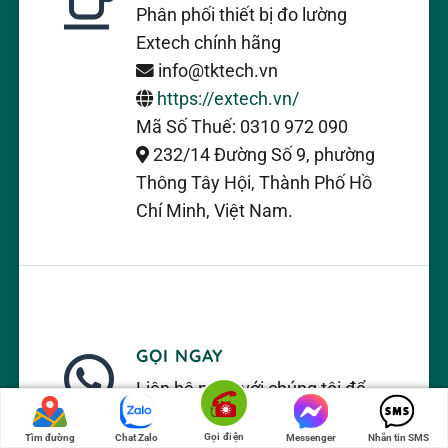
Phân phối thiết bị đo lường
Extech chính hãng
info@tktech.vn
https://extech.vn/
Mã Số Thuế: 0310 972 090
232/14 Đường Số 9, phường
Thông Tây Hội, Thành Phố Hồ
Chí Minh, Việt Nam.
GỌI NGAY
Liên hệ ngay với chúng tôi để
được giá ưu đãi.
Gọi điện
Tìm đường
Chat Zalo
Messenger
Nhắn tin SMS