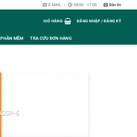
E-MAIL
08:00 - 17:00
Bản tin
GIỎ HÀNG
ĐĂNG NHẬP / ĐĂNG KÝ
PHẦN MỀM
TRA CỨU ĐƠN HÀNG
 GSP-6
.