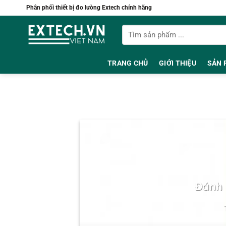
Bỏ
Phân phối thiết bị đo lường Extech chính hãng
qua
Tìm
nội
kiếm:
dung
TRANG CHỦ
GIỚI THIỆU
SẢN 
Đánh 