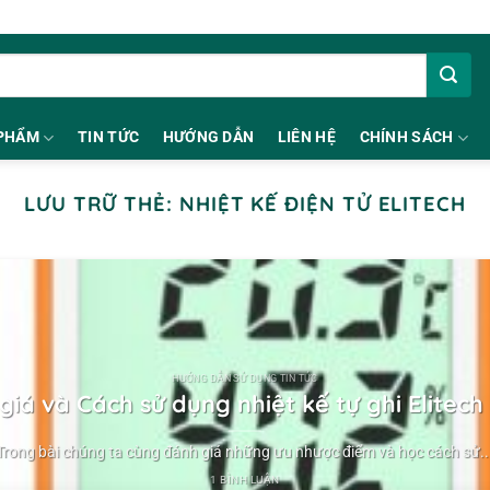
PHẨM
TIN TỨC
HƯỚNG DẪN
LIÊN HỆ
CHÍNH SÁCH
LƯU TRỮ THẺ:
NHIỆT KẾ ĐIỆN TỬ ELITECH
HƯỚNG DẪN SỬ DỤNG TIN TỨC
giá và Cách sử dụng nhiệt kế tự ghi Elitech
Trong bài chúng ta cùng đánh giá những ưu nhược điểm và học cách sử..
1 BÌNH LUẬN