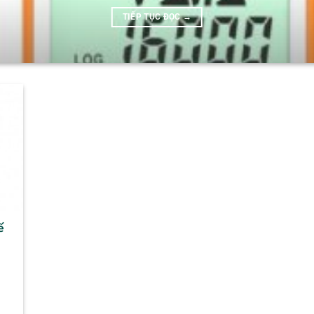
TIẾP TỤC ĐỌC
→
ế