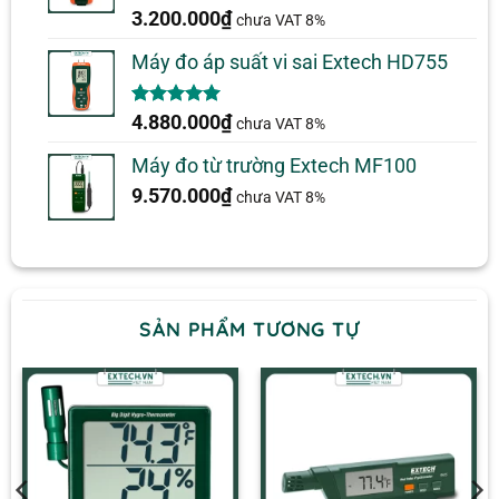
5.00
2
trên 5
3.200.000
₫
chưa VAT 8%
dựa trên
đánh giá
Máy đo áp suất vi sai Extech HD755
5.00
1
trên 5
4.880.000
₫
chưa VAT 8%
dựa trên
đánh giá
Máy đo từ trường Extech MF100
9.570.000
₫
chưa VAT 8%
SẢN PHẨM TƯƠNG TỰ