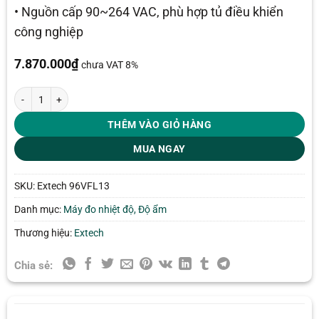
• Nguồn cấp 90~264 VAC, phù hợp tủ điều khiển
công nghiệp
7.870.000
₫
chưa VAT 8%
Bộ điều khiển nhiệt độ PID Extech 96VFL13 số lượng
THÊM VÀO GIỎ HÀNG
MUA NGAY
SKU:
Extech 96VFL13
Danh mục:
Máy đo nhiệt độ, Độ ẩm
Thương hiệu:
Extech
Chia sẻ: