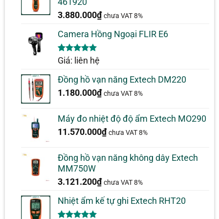
461920
3.880.000
₫
chưa VAT 8%
Camera Hồng Ngoại FLIR E6
5.00
1
trên 5
Giá: liên hệ
dựa trên
đánh giá
Đồng hồ vạn năng Extech DM220
1.180.000
₫
chưa VAT 8%
Máy đo nhiệt độ độ ẩm Extech MO290
11.570.000
₫
chưa VAT 8%
Đồng hồ vạn năng không dây Extech
MM750W
3.121.200
₫
chưa VAT 8%
Nhiệt ẩm kế tự ghi Extech RHT20