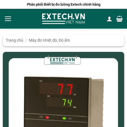
Bỏ
Phân phối thiết bị đo lường Extech chính hãng
qua
nội
dung
Trang chủ
/
Máy đo nhiệt độ, Độ ẩm