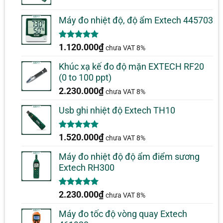
Máy đo nhiệt độ, độ ẩm Extech 445703
5.00
1
trên 5
1.120.000
₫
chưa VAT 8%
dựa trên
đánh giá
Khúc xạ kế đo độ mặn EXTECH RF20
(0 to 100 ppt)
2.230.000
₫
chưa VAT 8%
Usb ghi nhiệt độ Extech TH10
5.00
1
trên 5
1.520.000
₫
chưa VAT 8%
dựa trên
đánh giá
Máy đo nhiệt độ độ ẩm điểm sương
Extech RH300
5.00
1
trên 5
2.230.000
₫
chưa VAT 8%
dựa trên
đánh giá
Máy đo tốc độ vòng quay Extech