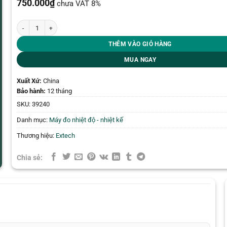
750.000
₫
chưa VAT 8%
Nhiệt kế chống thấm Extech 39240 số lượng
THÊM VÀO GIỎ HÀNG
MUA NGAY
Xuất Xứ:
China
Bảo hành:
12 tháng
SKU:
39240
Danh mục:
Máy đo nhiệt độ - nhiệt kế
Thương hiệu:
Extech
Chia sẻ: