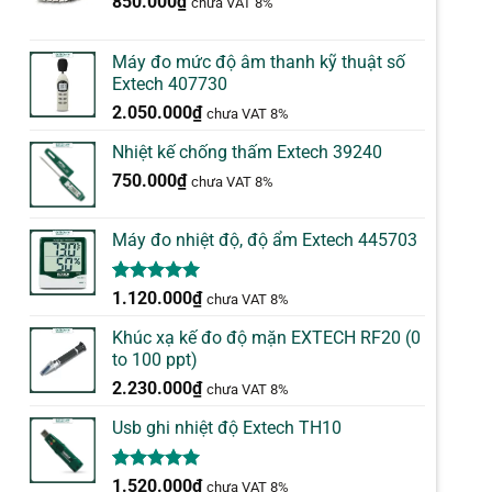
850.000
₫
chưa VAT 8%
Máy đo mức độ âm thanh kỹ thuật số
Extech 407730
2.050.000
₫
chưa VAT 8%
Nhiệt kế chống thấm Extech 39240
750.000
₫
chưa VAT 8%
Máy đo nhiệt độ, độ ẩm Extech 445703
5.00
1
trên 5
1.120.000
₫
chưa VAT 8%
dựa trên
đánh giá
Khúc xạ kế đo độ mặn EXTECH RF20 (0
to 100 ppt)
2.230.000
₫
chưa VAT 8%
Usb ghi nhiệt độ Extech TH10
5.00
1
trên 5
1.520.000
₫
chưa VAT 8%