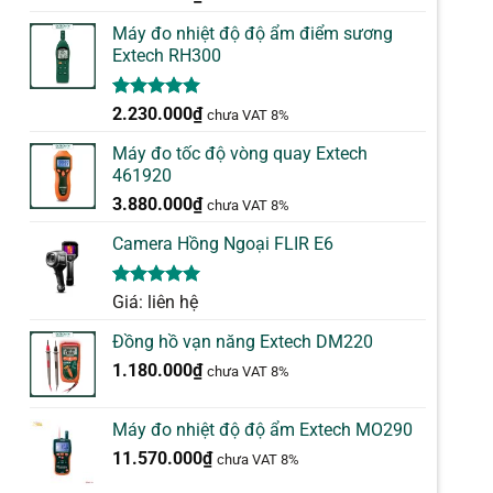
dựa trên
đánh giá
Máy đo nhiệt độ độ ẩm điểm sương
Extech RH300
5.00
1
trên 5
2.230.000
₫
chưa VAT 8%
dựa trên
đánh giá
Máy đo tốc độ vòng quay Extech
461920
3.880.000
₫
chưa VAT 8%
Camera Hồng Ngoại FLIR E6
5.00
1
trên 5
Giá: liên hệ
dựa trên
đánh giá
Đồng hồ vạn năng Extech DM220
1.180.000
₫
chưa VAT 8%
Máy đo nhiệt độ độ ẩm Extech MO290
11.570.000
₫
chưa VAT 8%