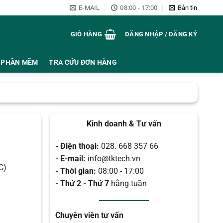
E-MAIL
08:00 - 17:00
Bản tin
GIỎ HÀNG
ĐĂNG NHẬP / ĐĂNG KÝ
PHẦN MỀM
TRA CỨU ĐƠN HÀNG
Kinh doanh & Tư vấn
- Điện thoại:
028. 668 357 66
- E-mail:
info@tktech.vn
C)
- Thời gian:
08:00 - 17:00
- Thứ 2 - Thứ 7
hằng tuần
Chuyên viên tư vấn