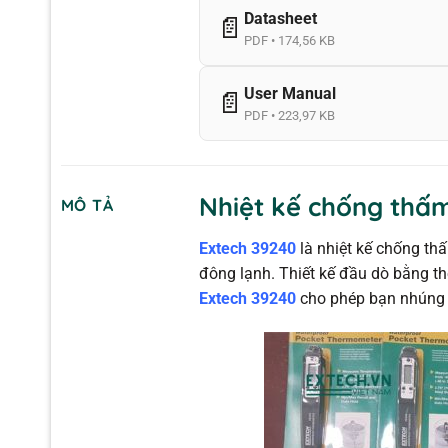
Datasheet
📄
PDF • 174,56 KB
User Manual
📄
PDF • 223,97 KB
Nhiệt kế chống thấm
MÔ TẢ
Extech 39240
là nhiệt kế chống thấ
đông lạnh. Thiết kế đầu dò bằng thé
Extech 39240
cho phép bạn nhúng t