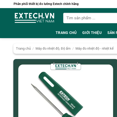
Bỏ
Phân phối thiết bị đo lường Extech chính hãng
qua
Tìm
nội
kiếm:
dung
TRANG CHỦ
GIỚI THIỆU
SẢN 
Trang chủ
/
Máy đo nhiệt độ, Độ ẩm
/
Máy đo nhiệt độ - nhiệt kế