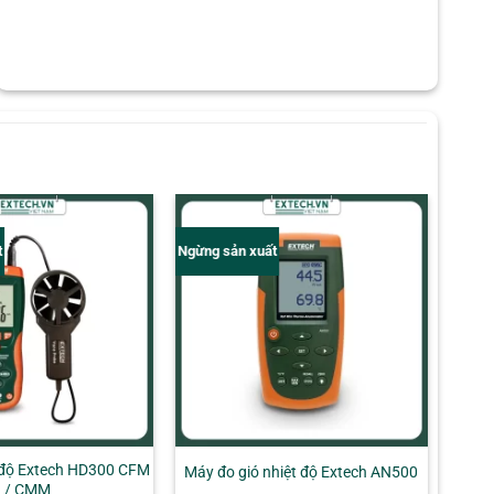
t
Ngừng sản xuất
 độ Extech HD300 CFM
Máy đo gió nhiệt độ Extech AN500
/ CMM