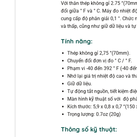
Với thân thép không gỉ 2.75 “(70m
đổi giữa ° F và ° C. Máy đo nhiệt đ
cung cấp độ phân giải 0,1 °. Chức
và thấp, cũng như giữ dữ liệu và t
Tính năng:
Thép không gỉ
2,75 “(70mm).
Chuyển đổi đơn vị đo ° C / ° F.
P
hạm vi -40 đến 392 ° F (-40 đến
Nhớ lại giá trị nhiệt độ cao và t
Giữ dữ liệu.
Tự động tắt nguồn, tiết kiệm điệ
Màn hình
kỹ thuật số với
độ phân
Kích thước: 5,9 x 0,8 x 0,7 “(150
Trọng lượng: 0.7oz (20g)
Thông số kỹ thuật: