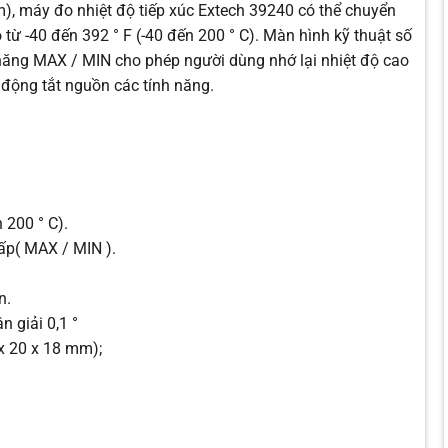
m), máy đo nhiệt độ tiếp xúc Extech 39240 có thể chuyển
ộ từ -40 đến 392 ° F (-40 đến 200 ° C). Màn hình kỹ thuật số
 năng MAX / MIN cho phép người dùng nhớ lại nhiệt độ cao
ự động tắt nguồn các tính năng.
 200 ° C).
hấp(
MAX / MIN ).
n.
 giải 0,1 °
 x 20 x 18 mm);