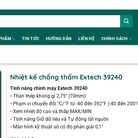
PHẨM
TIN TỨC
HƯỚNG DẪN
LIÊN HỆ
CHÍNH SÁCH
Nhiệt kế chống thấm Extech 39240
Tính năng chính máy Extech 39240
• Thân thép không gỉ 2,75″ (70mm)
• Phạm vi chuyển đổi °C/°F từ -40 đến 392°F (-40 đến 200°
• Xem nhiệt độ cao và thấp MAX/MIN
• Tính năng Giữ dữ liệu và Tự động tắt nguồn
• Màn hình kỹ thuật số có độ phân giải 0,1°