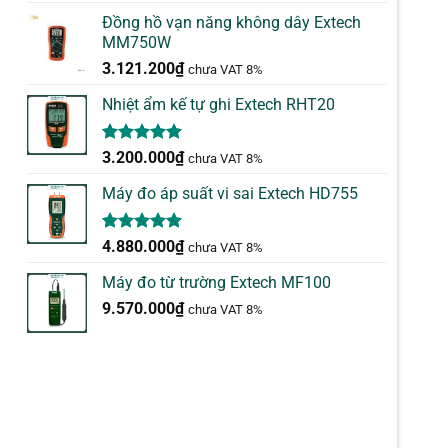
Đồng hồ vạn năng không dây Extech
MM750W
3.121.200
₫
chưa VAT 8%
Nhiệt ẩm kế tự ghi Extech RHT20
5.00
2
trên 5
3.200.000
₫
chưa VAT 8%
dựa trên
đánh giá
Máy đo áp suất vi sai Extech HD755
5.00
1
trên 5
4.880.000
₫
chưa VAT 8%
dựa trên
đánh giá
Máy đo từ trường Extech MF100
9.570.000
₫
chưa VAT 8%