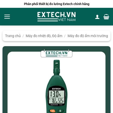
Bỏ
Phân phối thiết bị đo lường Extech chính hãng
qua
nội
dung
Trang chủ
/
Máy đo nhiệt độ, Độ ẩm
/
Máy đo độ ẩm môi trường