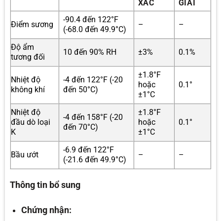
XÁC
GIẢI
-90.4 đến 122°F
Điểm sương
–
–
(-68.0 đến 49.9°C)
Độ ẩm
10 đến 90% RH
±3%
0.1%
tương đối
±1.8°F
Nhiệt độ
-4 đến 122°F (-20
hoặc
0.1°
không khí
đến 50°C)
±1°C
Nhiệt độ
±1.8°F
-4 đến 158°F (-20
đầu dò loại
hoặc
0.1°
đến 70°C)
K
±1°C
-6.9 đến 122°F
Bầu ướt
–
–
(-21.6 đến 49.9°C)
Thông tin bổ sung
Chứng nhận: