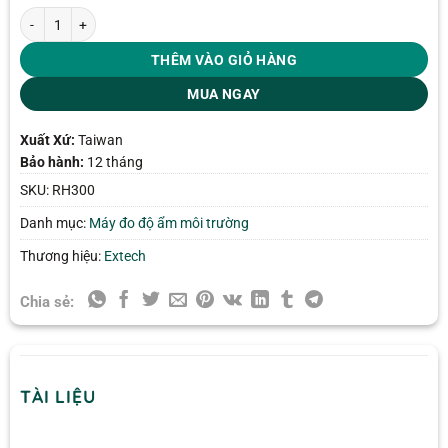
Máy đo nhiệt độ độ ẩm điểm sương Extech RH300 số lượng
THÊM VÀO GIỎ HÀNG
MUA NGAY
Xuất Xứ:
Taiwan
Bảo hành:
12 tháng
SKU:
RH300
Danh mục:
Máy đo độ ẩm môi trường
Thương hiệu:
Extech
Chia sẻ:
TÀI LIỆU