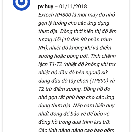
Được xếp
pv huy
–
01/11/2018
hạng
5
5
sao
Extech RH300 là một máy đo nhỏ
gọn lý tưởng cho các ứng dụng
thực địa. Đồng thời hiển thị độ ẩm
tương đối (10 đến 90 phần trăm
RH), nhiệt độ không khí và điểm
sương hoặc bóng ướt. Tính chênh
lệch T1-T2 (nhiệt độ không khí trừ
nhiệt độ đầu dò bên ngoài) sử
dụng đầu dò tùy chọn (TP890) và
T2 trừ điểm sương. Đồng hồ đo
nhỏ gọn rất phù hợp cho các ứng
dụng thực địa. Nắp cảm biến duy
nhất đóng để bảo vệ để bảo vệ
đồng hồ trong quá trình lưu trữ.
Các tính năng nâng cao bao gồm