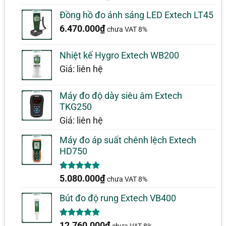
dựa trên
đánh giá
Đồng hồ đo ánh sáng LED Extech LT45
6.470.000
₫
chưa VAT 8%
Nhiệt kế Hygro Extech WB200
Giá: liên hệ
Máy đo độ dày siêu âm Extech
TKG250
Giá: liên hệ
Máy đo áp suất chênh lệch Extech
HD750
5.00
1
trên 5
5.080.000
₫
chưa VAT 8%
dựa trên
đánh giá
Bút đo độ rung Extech VB400
5.00
1
trên 5
12.760.000
₫
chưa VAT 8%