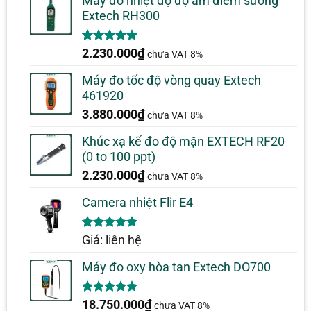
Máy đo nhiệt độ độ ẩm điểm sương
Extech RH300
5.00
1
trên 5
2.230.000
₫
chưa VAT 8%
dựa trên
đánh giá
Máy đo tốc độ vòng quay Extech
461920
3.880.000
₫
chưa VAT 8%
Khúc xạ kế đo độ mặn EXTECH RF20
(0 to 100 ppt)
2.230.000
₫
chưa VAT 8%
Camera nhiệt Flir E4
5.00
1
trên 5
Giá: liên hệ
dựa trên
đánh giá
Máy đo oxy hòa tan Extech DO700
5.00
1
trên 5
18.750.000
₫
chưa VAT 8%