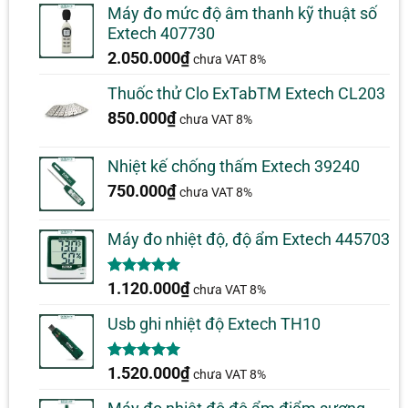
Máy đo mức độ âm thanh kỹ thuật số
Extech 407730
2.050.000
₫
chưa VAT 8%
Thuốc thử Clo ExTabTM Extech CL203
850.000
₫
chưa VAT 8%
Nhiệt kế chống thấm Extech 39240
750.000
₫
chưa VAT 8%
Máy đo nhiệt độ, độ ẩm Extech 445703
5.00
1
trên 5
1.120.000
₫
chưa VAT 8%
dựa trên
đánh giá
Usb ghi nhiệt độ Extech TH10
5.00
1
trên 5
1.520.000
₫
chưa VAT 8%
dựa trên
đánh giá