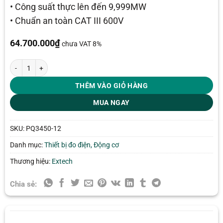
• Công suất thực lên đến 9,999MW
• Chuẩn an toàn CAT III 600V
64.700.000
₫
chưa VAT 8%
Bộ máy phân tích điện năng 3 pha Extech PQ3450-12 số lượng
THÊM VÀO GIỎ HÀNG
MUA NGAY
SKU:
PQ3450-12
Danh mục:
Thiết bị đo điện, Động cơ
Thương hiệu:
Extech
Chia sẻ: