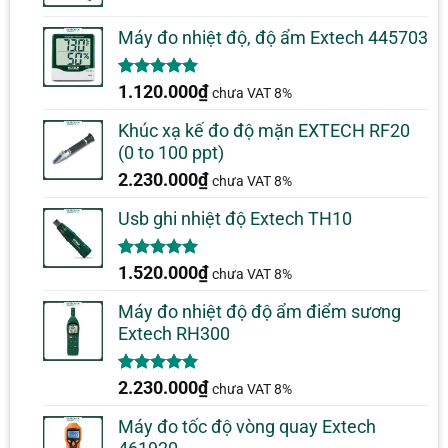
Máy đo nhiệt độ, độ ẩm Extech 445703
5.00
1
trên 5
1.120.000
₫
chưa VAT 8%
dựa trên
đánh giá
Khúc xạ kế đo độ mặn EXTECH RF20
(0 to 100 ppt)
2.230.000
₫
chưa VAT 8%
Usb ghi nhiệt độ Extech TH10
5.00
1
trên 5
1.520.000
₫
chưa VAT 8%
dựa trên
đánh giá
Máy đo nhiệt độ độ ẩm điểm sương
Extech RH300
5.00
1
trên 5
2.230.000
₫
chưa VAT 8%
dựa trên
đánh giá
Máy đo tốc độ vòng quay Extech