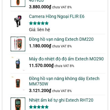
461920
3.880.000
₫
chưa VAT 8%
Camera Hồng Ngoại FLIR E6
5.00
1
trên 5
Giá: liên hệ
dựa trên
đánh giá
Đồng hồ vạn năng Extech DM220
1.180.000
₫
chưa VAT 8%
Máy đo nhiệt độ độ ẩm Extech MO290
11.570.000
₫
chưa VAT 8%
Đồng hồ vạn năng không dây Extech
MM750W
3.121.200
₫
chưa VAT 8%
Nhiệt ẩm kế tự ghi Extech RHT20