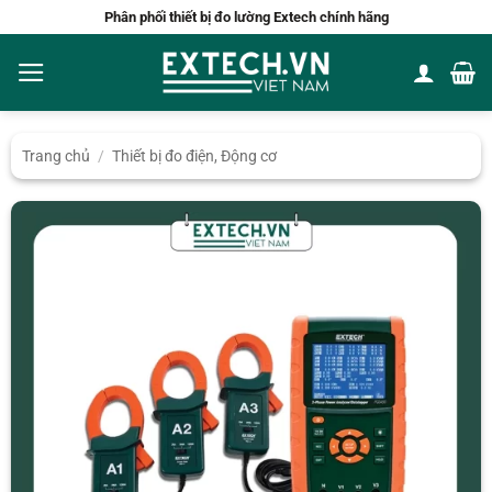
Bỏ
Phân phối thiết bị đo lường Extech chính hãng
qua
nội
dung
Trang chủ
/
Thiết bị đo điện, Động cơ