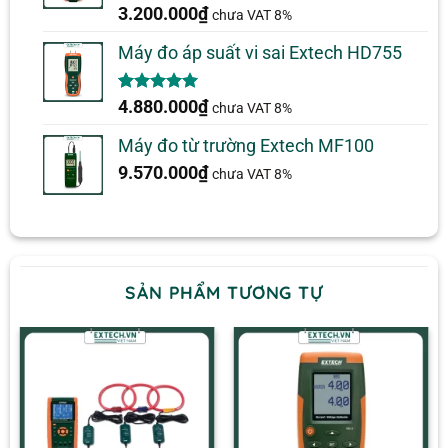
5.00
2
trên 5
3.200.000
₫
chưa VAT 8%
dựa trên
đánh giá
Máy đo áp suất vi sai Extech HD755
5.00
1
trên 5
4.880.000
₫
chưa VAT 8%
dựa trên
đánh giá
Máy đo từ trường Extech MF100
9.570.000
₫
chưa VAT 8%
SẢN PHẨM TƯƠNG TỰ