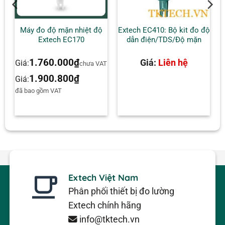
Máy đo độ mặn nhiệt độ
Extech EC410: Bộ kit đo độ
Extech EC170
dẫn điện/TDS/Độ mặn
1.760.000
₫
Giá:
Liên hệ
Giá:
AT
chưa VAT
1.900.800
₫
Giá:
đã bao gồm VAT
Extech Việt Nam
Phân phối thiết bị đo lường
Extech chính hãng
info@tktech.vn