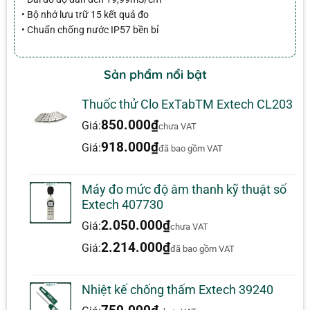
• Bộ nhớ lưu trữ 15 kết quả đo
• Chuẩn chống nước IP57 bền bỉ
Sản phẩm nổi bật
Thuốc thử Clo ExTabTM Extech CL203
850.000
₫
Giá:
chưa VAT
918.000
₫
Giá:
đã bao gồm VAT
Máy đo mức độ âm thanh kỹ thuật số
Extech 407730
2.050.000
₫
Giá:
chưa VAT
2.214.000
₫
Giá:
đã bao gồm VAT
Nhiệt kế chống thấm Extech 39240