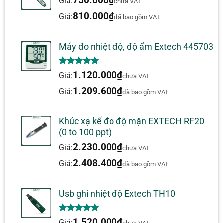
750.000
₫
Giá:
chưa VAT
810.000
₫
Giá:
đã bao gồm VAT
Máy đo nhiệt độ, độ ẩm Extech 445703
5.00
1
trên 5
1.120.000
₫
Giá:
chưa VAT
dựa trên
đánh giá
1.209.600
₫
Giá:
đã bao gồm VAT
Khúc xạ kế đo độ mặn EXTECH RF20
(0 to 100 ppt)
2.230.000
₫
Giá:
chưa VAT
2.408.400
₫
Giá:
đã bao gồm VAT
Usb ghi nhiệt độ Extech TH10
5.00
1
trên 5
1.520.000
₫
Giá:
chưa VAT