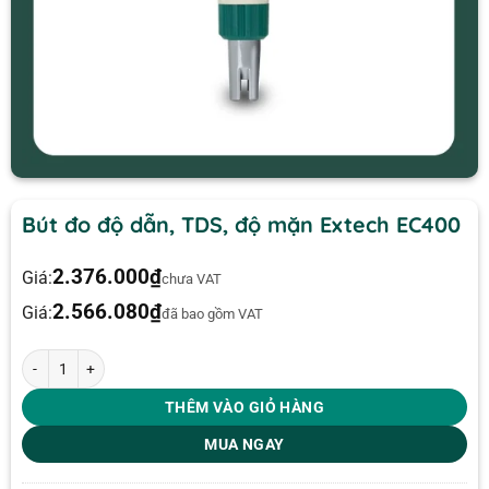
Bút đo độ dẫn, TDS, độ mặn Extech EC400
2.376.000
₫
Giá:
chưa VAT
2.566.080
₫
Giá:
đã bao gồm VAT
Bút đo độ dẫn, TDS, độ mặn Extech EC400 số lượng
THÊM VÀO GIỎ HÀNG
MUA NGAY