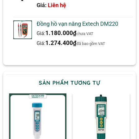
5.00
1
trên 5
Giá:
Liên hệ
dựa trên
đánh giá
Đồng hồ vạn năng Extech DM220
1.180.000
₫
Giá:
chưa VAT
1.274.400
₫
Giá:
đã bao gồm VAT
SẢN PHẨM TƯƠNG TỰ