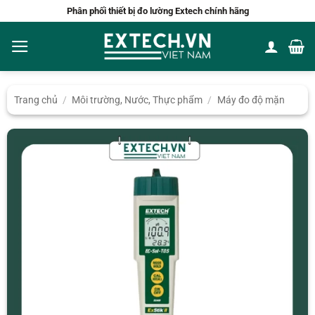
Bỏ
Phân phối thiết bị đo lường Extech chính hãng
qua
nội
dung
Trang chủ
/
Môi trường, Nước, Thực phẩm
/
Máy đo độ mặn