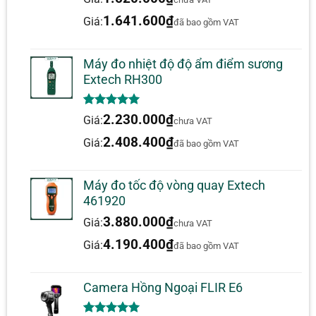
dựa trên
đánh giá
1.641.600
₫
Giá:
đã bao gồm VAT
Máy đo nhiệt độ độ ẩm điểm sương
Extech RH300
5.00
1
trên 5
2.230.000
₫
Giá:
chưa VAT
dựa trên
đánh giá
2.408.400
₫
Giá:
đã bao gồm VAT
Máy đo tốc độ vòng quay Extech
461920
3.880.000
₫
Giá:
chưa VAT
4.190.400
₫
Giá:
đã bao gồm VAT
Camera Hồng Ngoại FLIR E6