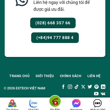
Liên hệ ngay với chúng tôi để
được giá ưu đãi.
(028) 668 357 66
(+84)94 777 888 4
TRANG CHỦ
GIỚI THIỆU
CHÍNH SÁCH
LIÊN HỆ
© 2026
EXTECH VIỆT NAM
Gọi điện
Tìm đường
Chat Zalo
Messenger
Nhắn tin SMS