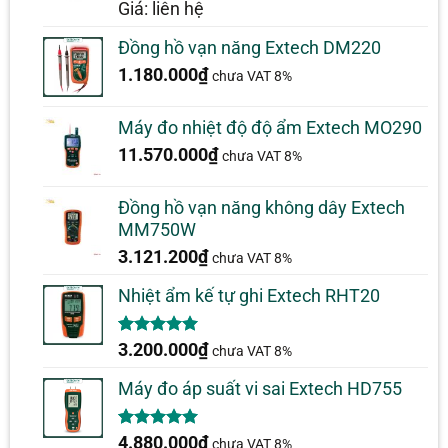
5.00
1
trên 5
Giá: liên hệ
dựa trên
đánh giá
Đồng hồ vạn năng Extech DM220
1.180.000
₫
chưa VAT 8%
Máy đo nhiệt độ độ ẩm Extech MO290
11.570.000
₫
chưa VAT 8%
Đồng hồ vạn năng không dây Extech
MM750W
3.121.200
₫
chưa VAT 8%
Nhiệt ẩm kế tự ghi Extech RHT20
5.00
2
trên 5
3.200.000
₫
chưa VAT 8%
dựa trên
đánh giá
Máy đo áp suất vi sai Extech HD755
5.00
1
trên 5
4.880.000
₫
chưa VAT 8%