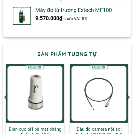
dựa trên
đánh giá
Máy đo từ trường Extech MF100
9.570.000
₫
chưa VAT 8%
SẢN PHẨM TƯƠNG TỰ
Điện cực pH bề mặt phẳng
Đầu dò camera nội soi