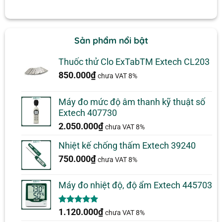
Sản phẩm nổi bật
Thuốc thử Clo ExTabTM Extech CL203
850.000
₫
chưa VAT 8%
Máy đo mức độ âm thanh kỹ thuật số
Extech 407730
2.050.000
₫
chưa VAT 8%
Nhiệt kế chống thấm Extech 39240
750.000
₫
chưa VAT 8%
Máy đo nhiệt độ, độ ẩm Extech 445703
5.00
1
trên 5
1.120.000
₫
chưa VAT 8%
dựa trên