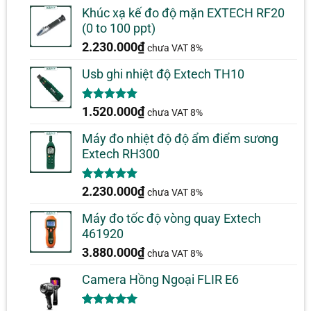
đánh giá
Khúc xạ kế đo độ mặn EXTECH RF20
(0 to 100 ppt)
2.230.000
₫
chưa VAT 8%
Usb ghi nhiệt độ Extech TH10
5.00
1
trên 5
1.520.000
₫
chưa VAT 8%
dựa trên
đánh giá
Máy đo nhiệt độ độ ẩm điểm sương
Extech RH300
5.00
1
trên 5
2.230.000
₫
chưa VAT 8%
dựa trên
đánh giá
Máy đo tốc độ vòng quay Extech
461920
3.880.000
₫
chưa VAT 8%
Camera Hồng Ngoại FLIR E6