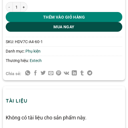
Đầu dò camera nội soi Extech HDV7C-A4-60-1 số lượng
THÊM VÀO GIỎ HÀNG
MUA NGAY
SKU:
HDV7C-A4-60-1
Danh mục:
Phụ kiện
Thương hiệu:
Extech
Chia sẻ:
TÀI LIỆU
Không có tài liệu cho sản phẩm này.