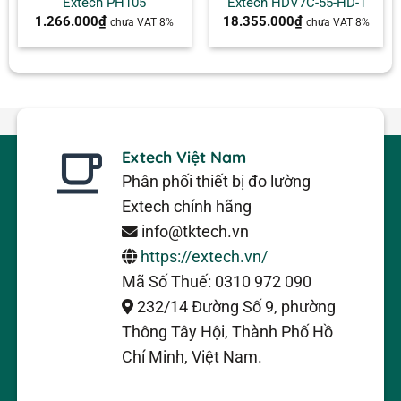
Extech PH105
Extech HDV7C-55-HD-1
1.266.000
₫
18.355.000
₫
chưa VAT 8%
chưa VAT 8%
Extech Việt Nam
Phân phối thiết bị đo lường
Extech chính hãng
info@tktech.vn
https://extech.vn/
Mã Số Thuế: 0310 972 090
232/14 Đường Số 9, phường
Thông Tây Hội, Thành Phố Hồ
Chí Minh, Việt Nam.