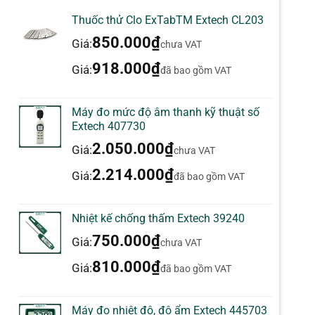
Thuốc thử Clo ExTabTM Extech CL203
850.000
₫
Giá:
chưa VAT
918.000
₫
Giá:
đã bao gồm VAT
Máy đo mức độ âm thanh kỹ thuật số
Extech 407730
2.050.000
₫
Giá:
chưa VAT
2.214.000
₫
Giá:
đã bao gồm VAT
Nhiệt kế chống thấm Extech 39240
750.000
₫
Giá:
chưa VAT
810.000
₫
Giá:
đã bao gồm VAT
Máy đo nhiệt độ, độ ẩm Extech 445703