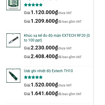
5.00
1
trên 5
1.120.000
₫
Giá:
chưa VAT
dựa trên
đánh giá
1.209.600
₫
Giá:
đã bao gồm VAT
Khúc xạ kế đo độ mặn EXTECH RF20 (0
to 100 ppt)
2.230.000
₫
Giá:
chưa VAT
2.408.400
₫
Giá:
đã bao gồm VAT
Usb ghi nhiệt độ Extech TH10
5.00
1
trên 5
1.520.000
₫
Giá:
chưa VAT
dựa trên
đánh giá
1.641.600
₫
Giá:
đã bao gồm VAT