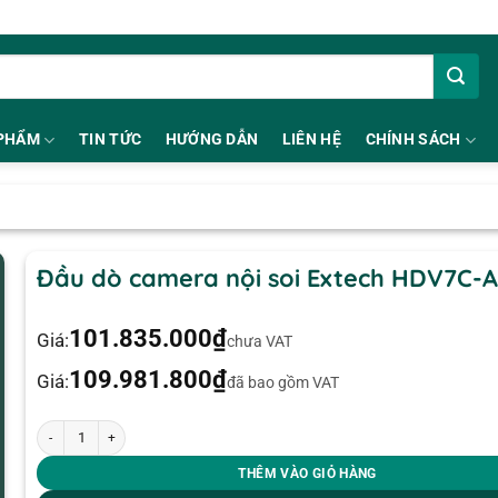
PHẨM
TIN TỨC
HƯỚNG DẪN
LIÊN HỆ
CHÍNH SÁCH
Đầu dò camera nội soi Extech HDV7C-A
101.835.000
₫
Giá:
chưa VAT
109.981.800
₫
Giá:
đã bao gồm VAT
Đầu dò camera nội soi Extech HDV7C-A4-60-3 số lượng
THÊM VÀO GIỎ HÀNG