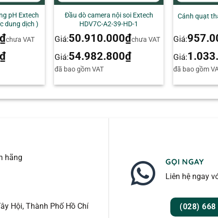
ng pH Extech
Đầu dò camera nội soi Extech
Cánh quạt th
c dung dịch )
HDV7C-A2-39-HD-1
₫
50.910.000
₫
957.0
Giá:
Giá:
chưa VAT
chưa VAT
₫
54.982.800
₫
1.033
Giá:
Giá:
đã bao gồm VAT
đã bao gồm V
nh hãng
GỌI NGAY
Liên hệ ngay vớ
ây Hội, Thành Phố Hồ Chí
(028) 668