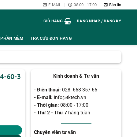
E-MAIL
08:00 - 17:00
Bản tin
GIỎ HÀNG
ĐĂNG NHẬP / ĐĂNG KÝ
PHẦN MỀM
TRA CỨU ĐƠN HÀNG
4-60-3
Kinh doanh & Tư vấn
- Điện thoại:
028. 668 357 66
- E-mail:
info@tktech.vn
- Thời gian:
08:00 - 17:00
- Thứ 2 - Thứ 7
hằng tuần
Chuyên viên tư vấn