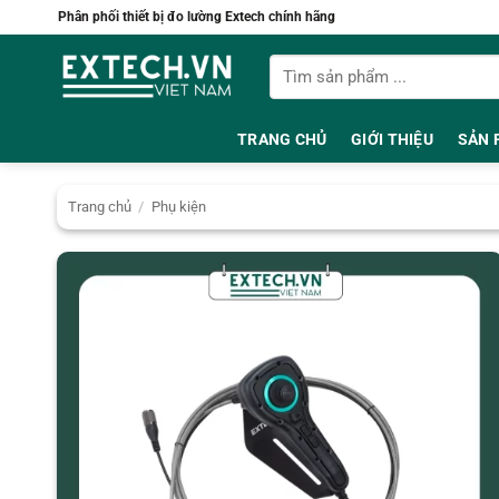
Bỏ
Phân phối thiết bị đo lường Extech chính hãng
qua
Tìm
nội
kiếm:
dung
TRANG CHỦ
GIỚI THIỆU
SẢN 
Trang chủ
/
Phụ kiện