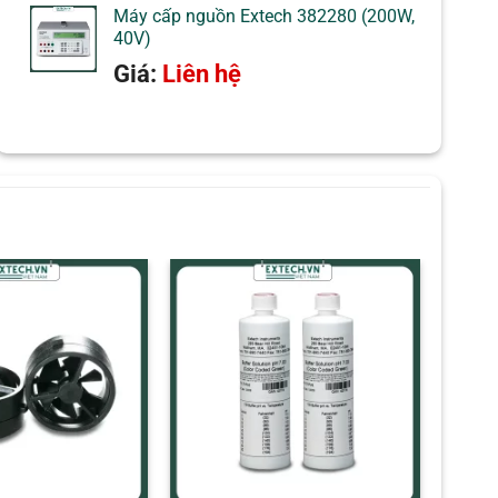
Máy cấp nguồn Extech 382280 (200W,
40V)
Giá:
Liên hệ
+