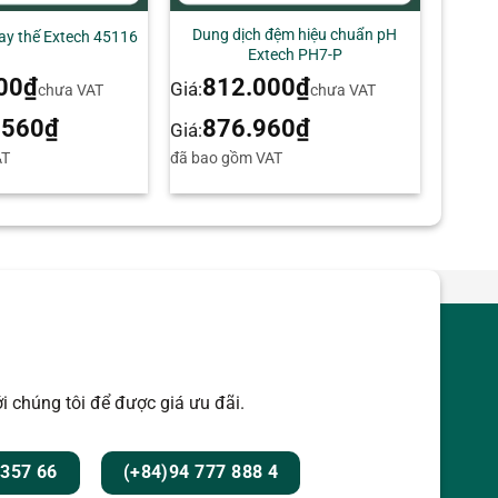
Dung dịch đệm hiệu chuẩn pH
ay thế Extech 45116
Extech PH7-P
00
₫
812.000
₫
Giá:
chưa VAT
chưa VAT
.560
₫
876.960
₫
Giá:
AT
đã bao gồm VAT
i chúng tôi để được giá ưu đãi.
 357 66
(+84)94 777 888 4