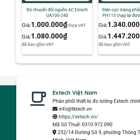
Bộ chuyển đổi nguồn AC Extech
Điện cực màng phẳ
UA100-240
PH115 (nạp lại đượ
1.000.000
₫
1.340.000
Giá:
Giá:
chưa VAT
1.080.000
₫
1.447.200
Giá:
Giá:
đã bao gồm VAT
đã bao gồm VAT
Extech Việt Nam
Phân phối thiết bị đo lường Extech chí
info@tktech.vn
https://extech.vn/
Mã Số Thuế: 0310 972 090
232/14 Đường Số 9, phường Thông T