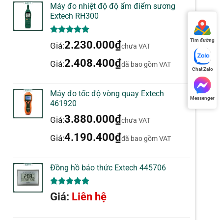
Máy đo nhiệt độ độ ẩm điểm sương
Extech RH300
5.00
1
trên 5
Tìm đường
2.230.000
₫
Giá:
chưa VAT
dựa trên
đánh giá
2.408.400
₫
Giá:
đã bao gồm VAT
Chat Zalo
Máy đo tốc độ vòng quay Extech
Messenger
461920
3.880.000
₫
Giá:
chưa VAT
4.190.400
₫
Giá:
đã bao gồm VAT
Đồng hồ báo thức Extech 445706
5.00
1
trên 5
Giá:
Liên hệ
dựa trên
đánh giá