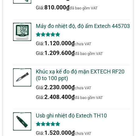
810.000
₫
Giá:
đã bao gồm VAT
Máy đo nhiệt độ, độ ẩm Extech 445703
5.00
1
trên 5
1.120.000
₫
Giá:
chưa VAT
dựa trên
đánh giá
1.209.600
₫
Giá:
đã bao gồm VAT
Khúc xạ kế đo độ mặn EXTECH RF20
(0 to 100 ppt)
2.230.000
₫
Giá:
chưa VAT
2.408.400
₫
Giá:
đã bao gồm VAT
Usb ghi nhiệt độ Extech TH10
5.00
1
trên 5
1.520.000
₫
Giá:
chưa VAT
dựa trên