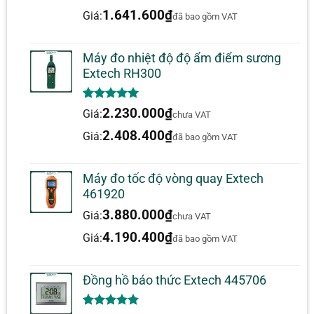
đánh giá
1.641.600
₫
Giá:
đã bao gồm VAT
Máy đo nhiệt độ độ ẩm điểm sương
Extech RH300
5.00
1
trên 5
2.230.000
₫
Giá:
chưa VAT
dựa trên
đánh giá
2.408.400
₫
Giá:
đã bao gồm VAT
Máy đo tốc độ vòng quay Extech
461920
3.880.000
₫
Giá:
chưa VAT
4.190.400
₫
Giá:
đã bao gồm VAT
Đồng hồ báo thức Extech 445706