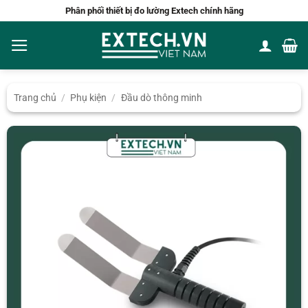
Bỏ
Phân phối thiết bị đo lường Extech chính hãng
qua
nội
dung
Trang chủ
/
Phụ kiện
/
Đầu dò thông minh