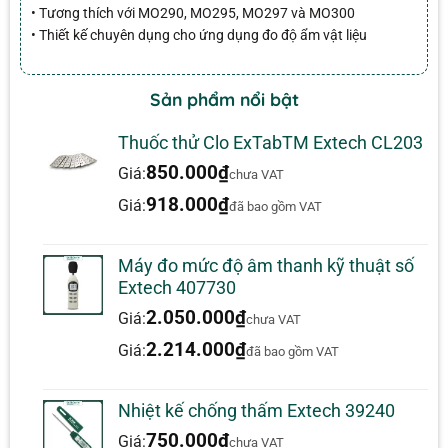
• Tương thích với MO290, MO295, MO297 và MO300
• Thiết kế chuyên dụng cho ứng dụng đo độ ẩm vật liệu
Sản phẩm nổi bật
Thuốc thử Clo ExTabTM Extech CL203
850.000
₫
Giá:
chưa VAT
918.000
₫
Giá:
đã bao gồm VAT
Máy đo mức độ âm thanh kỹ thuật số
Extech 407730
2.050.000
₫
Giá:
chưa VAT
2.214.000
₫
Giá:
đã bao gồm VAT
Nhiệt kế chống thấm Extech 39240
750.000
₫
Giá:
chưa VAT