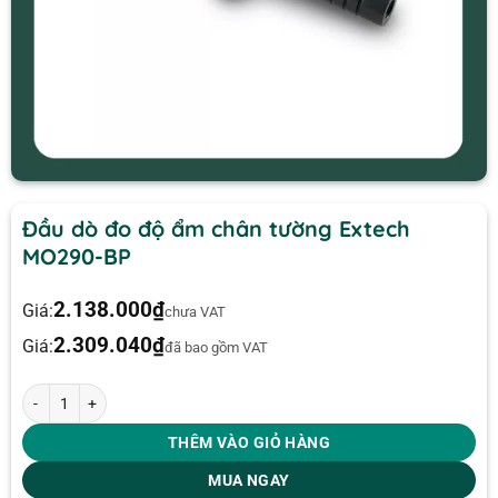
Đầu dò đo độ ẩm chân tường Extech
MO290-BP
2.138.000
₫
Giá:
chưa VAT
2.309.040
₫
Giá:
đã bao gồm VAT
Đầu dò đo độ ẩm chân tường Extech MO290-BP số lượng
THÊM VÀO GIỎ HÀNG
MUA NGAY