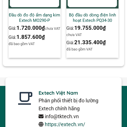
h
Đầu dò đo độ ẩm dạng kim
Bộ đầu dò dòng điện linh
Extech MO290-P
hoạt Extech PQ34-30
1.720.000
₫
19.755.000
₫
Giá:
Giá:
AT
chưa VAT
chưa VAT
1.857.600
₫
Giá:
21.335.400
₫
Giá:
đã bao gồm VAT
đã bao gồm VAT
Extech Việt Nam
Phân phối thiết bị đo lường
Extech chính hãng
info@tktech.vn
https://extech.vn/