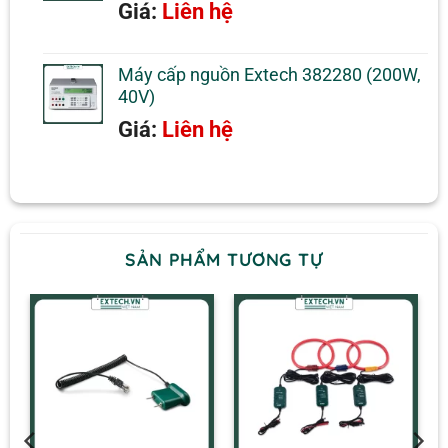
5.00
1
trên 5
Giá:
Liên hệ
dựa trên
đánh giá
Máy cấp nguồn Extech 382280 (200W,
40V)
Giá:
Liên hệ
SẢN PHẨM TƯƠNG TỰ