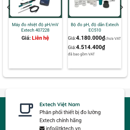
Máy đo nhiệt độ pH/mV
Bộ đo pH, độ dẫn Extech
Extech 407228
EC510
4.180.000
₫
Giá:
Liên hệ
Giá:
AT
chưa VAT
4.514.400
₫
Giá:
đã bao gồm VAT
Extech Việt Nam
Phân phối thiết bị đo lường
Extech chính hãng
info@tktech.vn