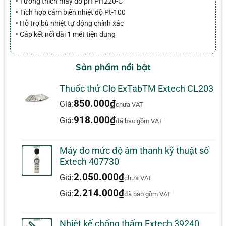
• Tương thích máy đo pH PH220-C
• Tích hợp cảm biến nhiệt độ Pt-100
• Hỗ trợ bù nhiệt tự động chính xác
• Cáp kết nối dài 1 mét tiện dụng
Sản phẩm nổi bật
Thuốc thử Clo ExTabTM Extech CL203
850.000
₫
Giá:
chưa VAT
918.000
₫
Giá:
đã bao gồm VAT
Máy đo mức độ âm thanh kỹ thuật số
Extech 407730
2.050.000
₫
Giá:
chưa VAT
2.214.000
₫
Giá:
đã bao gồm VAT
Nhiệt kế chống thấm Extech 39240