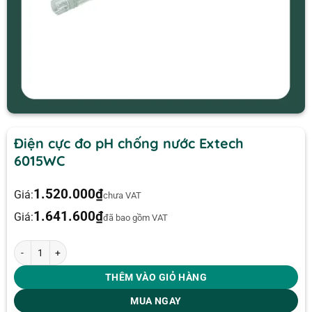
Điện cực đo pH chống nước Extech
6015WC
1.520.000
₫
Giá:
chưa VAT
1.641.600
₫
Giá:
đã bao gồm VAT
Điện cực đo pH chống nước Extech 6015WC số lượng
THÊM VÀO GIỎ HÀNG
MUA NGAY