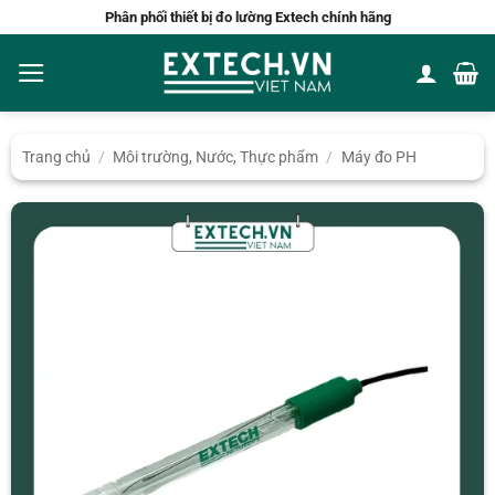
Bỏ
Phân phối thiết bị đo lường Extech chính hãng
qua
nội
dung
Trang chủ
/
Môi trường, Nước, Thực phẩm
/
Máy đo PH