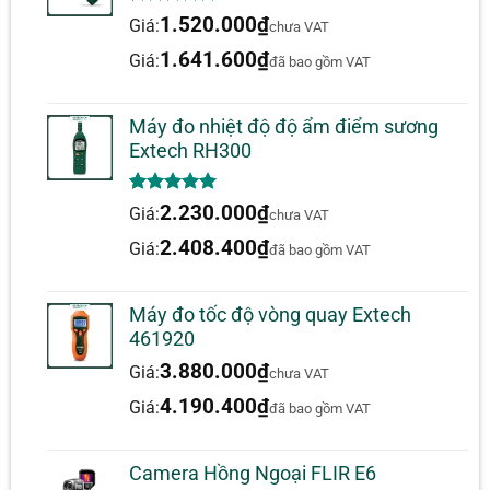
5.00
1
trên 5
1.520.000
₫
Giá:
chưa VAT
dựa trên
đánh giá
1.641.600
₫
Giá:
đã bao gồm VAT
Máy đo nhiệt độ độ ẩm điểm sương
Extech RH300
5.00
1
trên 5
2.230.000
₫
Giá:
chưa VAT
dựa trên
đánh giá
2.408.400
₫
Giá:
đã bao gồm VAT
Máy đo tốc độ vòng quay Extech
461920
3.880.000
₫
Giá:
chưa VAT
4.190.400
₫
Giá:
đã bao gồm VAT
Camera Hồng Ngoại FLIR E6