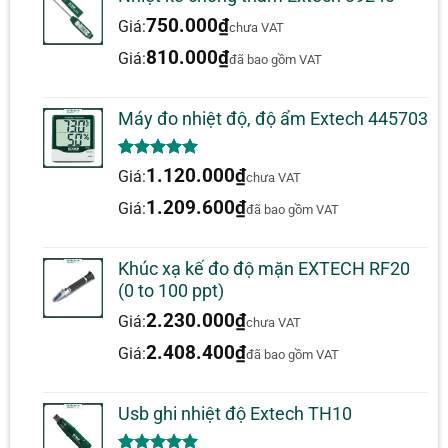
750.000
₫
Giá:
chưa VAT
810.000
₫
Giá:
đã bao gồm VAT
Máy đo nhiệt độ, độ ẩm Extech 445703
5.00
1
trên 5
1.120.000
₫
Giá:
chưa VAT
dựa trên
đánh giá
1.209.600
₫
Giá:
đã bao gồm VAT
Khúc xạ kế đo độ mặn EXTECH RF20
(0 to 100 ppt)
2.230.000
₫
Giá:
chưa VAT
2.408.400
₫
Giá:
đã bao gồm VAT
Usb ghi nhiệt độ Extech TH10