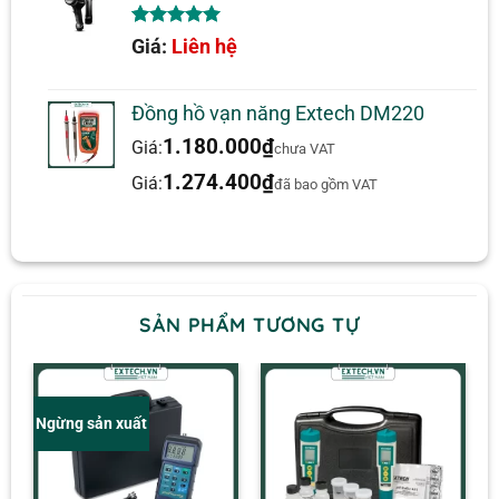
5.00
1
trên 5
Giá:
Liên hệ
dựa trên
đánh giá
Đồng hồ vạn năng Extech DM220
1.180.000
₫
Giá:
chưa VAT
1.274.400
₫
Giá:
đã bao gồm VAT
SẢN PHẨM TƯƠNG TỰ
Ngừng sản xuất