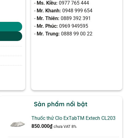
-
Ms. Kiều:
0977 765 444
-
Mr. Khanh:
0948 999 654
-
Mr. Thiên:
0889 392 391
-
Mr. Phúc:
0969 949595
-
Mr. Trung:
0888 99 00 22
Sản phẩm nổi bật
Thuốc thử Clo ExTabTM Extech CL203
850.000
₫
chưa VAT 8%