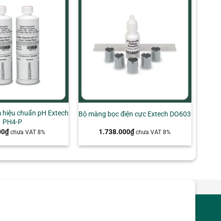
+
 hiệu chuẩn pH Extech
Bộ màng bọc điện cực Extech DO603
PH4-P
00
₫
1.738.000
₫
chưa VAT 8%
chưa VAT 8%