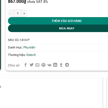
867.000
₫
chưa VAT 8%
Dung dịch chuẩn độ dẫn điện Extech EC-1413-P số lượng
THÊM VÀO GIỎ HÀNG
MUA NGAY
SKU:
EC-1413-P
Danh mục:
Phụ kiện
Thương hiệu:
Extech
Chia sẻ:
.