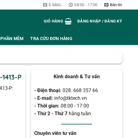
E-MAIL
08:00 - 17:00
Bản tin
GIỎ HÀNG
ĐĂNG NHẬP / ĐĂNG KÝ
PHẦN MỀM
TRA CỨU ĐƠN HÀNG
-1413-P
Kinh doanh & Tư vấn
413-P:
- Điện thoại:
028. 668 357 66
- E-mail:
info@tktech.vn
- Thời gian:
08:00 - 17:00
- Thứ 2 - Thứ 7
hằng tuần
Chuyên viên tư vấn