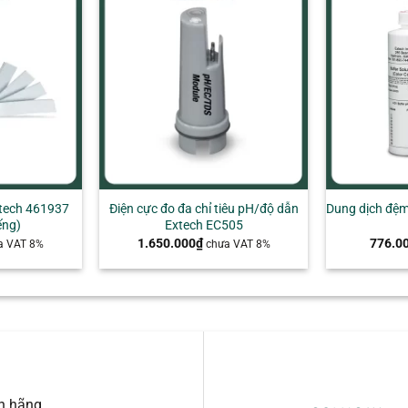
+
+
tech 461937
Điện cực đo đa chỉ tiêu pH/độ dẫn
Dung dịch đệm
ếng)
Extech EC505
1.650.000
₫
776.0
a VAT 8%
chưa VAT 8%
nh hãng