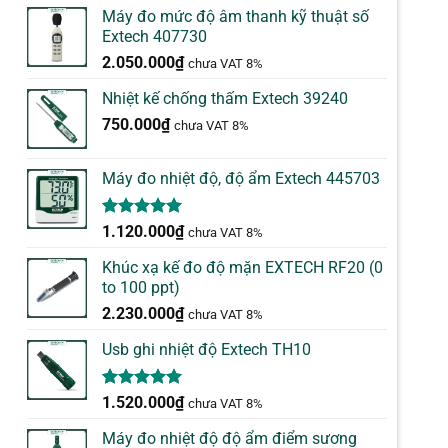
Máy đo mức độ âm thanh kỹ thuật số
Extech 407730
2.050.000
₫
chưa VAT 8%
Nhiệt kế chống thấm Extech 39240
750.000
₫
chưa VAT 8%
Máy đo nhiệt độ, độ ẩm Extech 445703
5.00
1
trên 5
1.120.000
₫
chưa VAT 8%
dựa trên
đánh giá
Khúc xạ kế đo độ mặn EXTECH RF20 (0
to 100 ppt)
2.230.000
₫
chưa VAT 8%
Usb ghi nhiệt độ Extech TH10
5.00
1
trên 5
1.520.000
₫
chưa VAT 8%
dựa trên
đánh giá
Máy đo nhiệt độ độ ẩm điểm sương