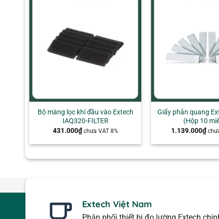
+
+
Bộ màng lọc khí đầu vào Extech
Giấy phản quang Ex
IAQ320-FILTER
(Hộp 10 mi
431.000
₫
1.139.000
₫
chưa VAT 8%
chư
Extech Việt Nam
Phân phối thiết bị đo lường Extech chí