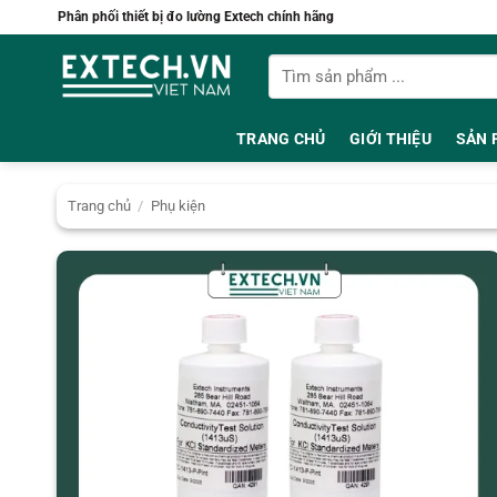
Bỏ
Phân phối thiết bị đo lường Extech chính hãng
qua
Tìm
nội
kiếm:
dung
TRANG CHỦ
GIỚI THIỆU
SẢN 
Trang chủ
/
Phụ kiện