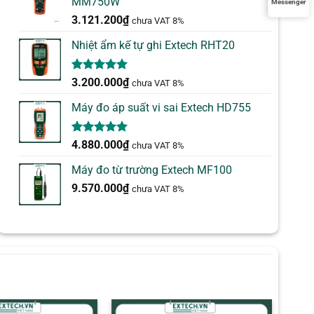
MM750W
Messenger
3.121.200
₫
chưa VAT 8%
Nhiệt ẩm kế tự ghi Extech RHT20
5.00
2
trên 5
3.200.000
₫
chưa VAT 8%
dựa trên
đánh giá
Máy đo áp suất vi sai Extech HD755
5.00
1
trên 5
4.880.000
₫
chưa VAT 8%
dựa trên
đánh giá
Máy đo từ trường Extech MF100
9.570.000
₫
chưa VAT 8%