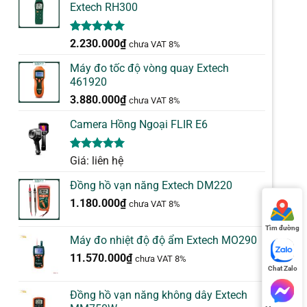
Extech RH300
5.00
1
trên 5
2.230.000
₫
chưa VAT 8%
dựa trên
đánh giá
Máy đo tốc độ vòng quay Extech
461920
3.880.000
₫
chưa VAT 8%
Camera Hồng Ngoại FLIR E6
5.00
1
trên 5
Giá: liên hệ
dựa trên
đánh giá
Đồng hồ vạn năng Extech DM220
1.180.000
₫
chưa VAT 8%
Tìm đường
Máy đo nhiệt độ độ ẩm Extech MO290
11.570.000
₫
chưa VAT 8%
Chat Zalo
Đồng hồ vạn năng không dây Extech