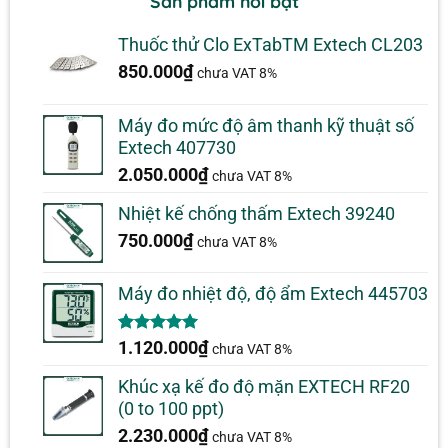
Sản phẩm nổi bật
Thuốc thử Clo ExTabTM Extech CL203
850.000
₫
chưa VAT 8%
Máy đo mức độ âm thanh kỹ thuật số
Extech 407730
2.050.000
₫
chưa VAT 8%
Nhiệt kế chống thấm Extech 39240
750.000
₫
chưa VAT 8%
Máy đo nhiệt độ, độ ẩm Extech 445703
5.00
1
trên 5
1.120.000
₫
chưa VAT 8%
dựa trên
đánh giá
Khúc xạ kế đo độ mặn EXTECH RF20
(0 to 100 ppt)
2.230.000
₫
chưa VAT 8%