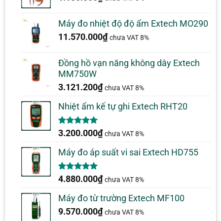
Máy đo nhiệt độ độ ẩm Extech MO290
11.570.000
₫
chưa VAT 8%
Đồng hồ vạn năng không dây Extech
MM750W
3.121.200
₫
chưa VAT 8%
Nhiệt ẩm kế tự ghi Extech RHT20
5.00
2
trên 5
3.200.000
₫
chưa VAT 8%
dựa trên
đánh giá
Máy đo áp suất vi sai Extech HD755
5.00
1
trên 5
4.880.000
₫
chưa VAT 8%
dựa trên
đánh giá
Máy đo từ trường Extech MF100
9.570.000
₫
chưa VAT 8%