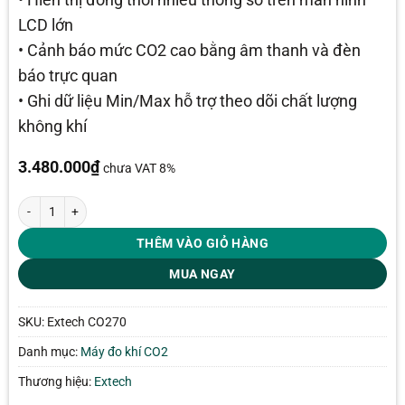
LCD lớn
• Cảnh báo mức CO2 cao bằng âm thanh và đèn
báo trực quan
• Ghi dữ liệu Min/Max hỗ trợ theo dõi chất lượng
không khí
3.480.000
₫
chưa VAT 8%
Máy đo chất lượng không khí Extech CO270 số lượng
THÊM VÀO GIỎ HÀNG
MUA NGAY
SKU:
Extech CO270
Danh mục:
Máy đo khí CO2
Thương hiệu:
Extech