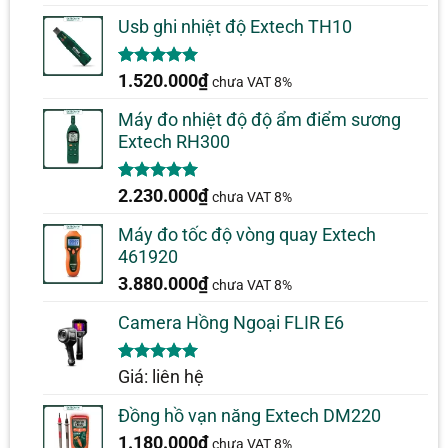
Usb ghi nhiệt độ Extech TH10
5.00
1
trên 5
1.520.000
₫
chưa VAT 8%
dựa trên
đánh giá
Máy đo nhiệt độ độ ẩm điểm sương
Extech RH300
5.00
1
trên 5
2.230.000
₫
chưa VAT 8%
dựa trên
đánh giá
Máy đo tốc độ vòng quay Extech
461920
3.880.000
₫
chưa VAT 8%
Camera Hồng Ngoại FLIR E6
5.00
1
trên 5
Giá: liên hệ
dựa trên
đánh giá
Đồng hồ vạn năng Extech DM220
1.180.000
₫
chưa VAT 8%