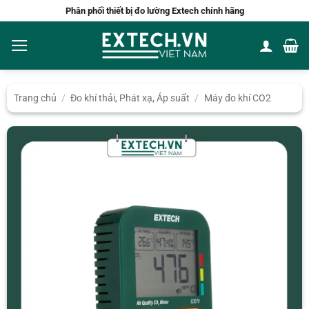
Bỏ
Phân phối thiết bị đo lường Extech chính hãng
qua
nội
dung
Trang chủ
/
Đo khí thải, Phát xạ, Áp suất
/
Máy đo khí CO2