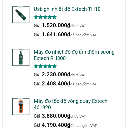
Usb ghi nhiệt độ Extech TH10
5.00
1
trên 5
1.520.000
₫
Giá:
chưa VAT
dựa trên
đánh giá
1.641.600
₫
Giá:
đã bao gồm VAT
Máy đo nhiệt độ độ ẩm điểm sương
Extech RH300
5.00
1
trên 5
2.230.000
₫
Giá:
chưa VAT
dựa trên
đánh giá
2.408.400
₫
Giá:
đã bao gồm VAT
Máy đo tốc độ vòng quay Extech
461920
3.880.000
₫
Giá:
chưa VAT
4.190.400
₫
Giá:
đã bao gồm VAT