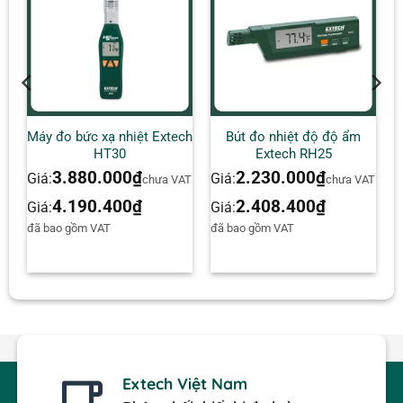
Máy đo bức xạ nhiệt Extech
Bút đo nhiệt độ độ ẩm
HT30
Extech RH25
3.880.000
₫
2.230.000
₫
Giá:
Giá:
AT
chưa VAT
chưa VAT
4.190.400
₫
2.408.400
₫
Giá:
Giá:
đã bao gồm VAT
đã bao gồm VAT
Extech Việt Nam