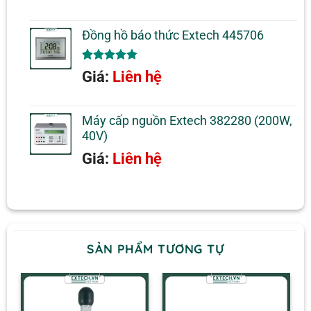
Đồng hồ báo thức Extech 445706
5.00
1
trên 5
Giá:
Liên hệ
dựa trên
đánh giá
Máy cấp nguồn Extech 382280 (200W,
40V)
Giá:
Liên hệ
SẢN PHẨM TƯƠNG TỰ