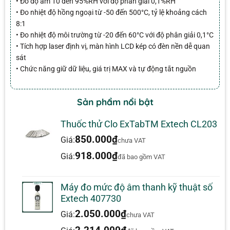
• Đo độ ẩm 10 đến 95%RH với độ phân giải 0,1%RH
• Đo nhiệt độ hồng ngoại từ -50 đến 500°C, tỷ lệ khoảng cách
8:1
• Đo nhiệt độ môi trường từ -20 đến 60°C với độ phân giải 0,1°C
• Tích hợp laser định vị, màn hình LCD kép có đèn nền dễ quan
sát
• Chức năng giữ dữ liệu, giá trị MAX và tự động tắt nguồn
Sản phẩm nổi bật
Thuốc thử Clo ExTabTM Extech CL203
850.000
₫
Giá:
chưa VAT
918.000
₫
Giá:
đã bao gồm VAT
Máy đo mức độ âm thanh kỹ thuật số
Extech 407730
2.050.000
₫
Giá:
chưa VAT