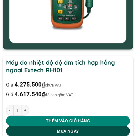
Máy đo nhiệt độ độ ẩm tích hợp hồng
ngoại Extech RH101
4.275.500
₫
Giá:
chưa VAT
4.617.540
₫
Giá:
đã bao gồm VAT
Máy đo nhiệt độ độ ẩm tích hợp hồng ngoại Extech RH101 số lượng
THÊM VÀO GIỎ HÀNG
MUA NGAY