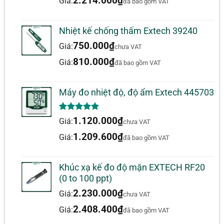
2.214.000
₫
Giá:
đã bao gồm VAT
Nhiệt kế chống thấm Extech 39240
750.000
₫
Giá:
chưa VAT
810.000
₫
Giá:
đã bao gồm VAT
Máy đo nhiệt độ, độ ẩm Extech 445703
5.00
1
trên 5
1.120.000
₫
Giá:
chưa VAT
dựa trên
đánh giá
1.209.600
₫
Giá:
đã bao gồm VAT
Khúc xạ kế đo độ mặn EXTECH RF20
(0 to 100 ppt)
2.230.000
₫
Giá:
chưa VAT
2.408.400
₫
Giá:
đã bao gồm VAT