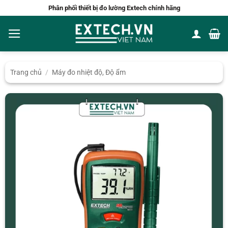
Bỏ
Phân phối thiết bị đo lường Extech chính hãng
qua
nội
dung
Trang chủ
/
Máy đo nhiệt độ, Độ ẩm