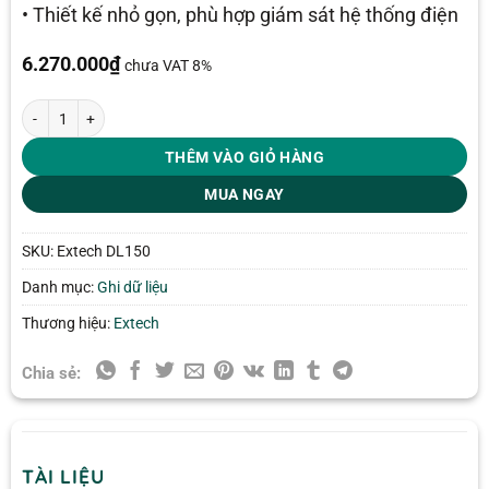
• Thiết kế nhỏ gọn, phù hợp giám sát hệ thống điện
6.270.000
₫
chưa VAT 8%
Máy ghi dữ liệu dòng điện, điện áp Extech DL150 số lượng
THÊM VÀO GIỎ HÀNG
MUA NGAY
SKU:
Extech DL150
Danh mục:
Ghi dữ liệu
Thương hiệu:
Extech
Chia sẻ:
TÀI LIỆU