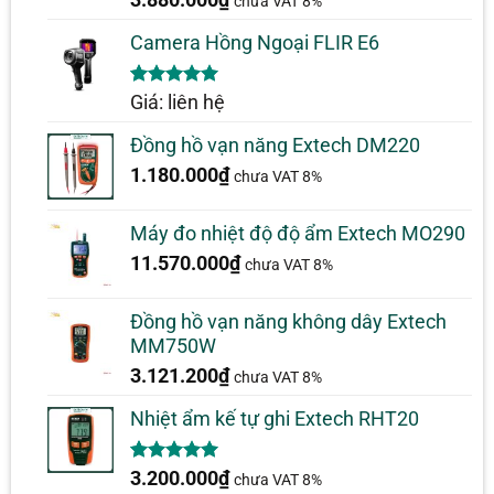
chưa VAT 8%
Camera Hồng Ngoại FLIR E6
5.00
1
trên 5
Giá: liên hệ
dựa trên
đánh giá
Đồng hồ vạn năng Extech DM220
1.180.000
₫
chưa VAT 8%
Máy đo nhiệt độ độ ẩm Extech MO290
11.570.000
₫
chưa VAT 8%
Đồng hồ vạn năng không dây Extech
MM750W
3.121.200
₫
chưa VAT 8%
Nhiệt ẩm kế tự ghi Extech RHT20
5.00
2
trên 5
3.200.000
₫
chưa VAT 8%
dựa trên