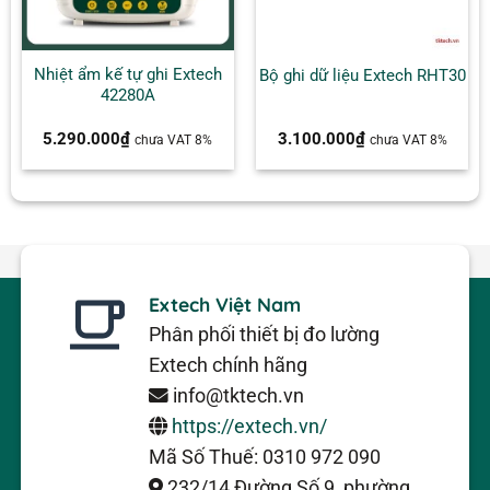
Nhiệt ẩm kế tự ghi Extech
Bộ ghi dữ liệu Extech RHT30
42280A
5.290.000
₫
3.100.000
₫
chưa VAT 8%
chưa VAT 8%
Extech Việt Nam
Phân phối thiết bị đo lường
Extech chính hãng
info@tktech.vn
https://extech.vn/
Mã Số Thuế: 0310 972 090
232/14 Đường Số 9, phường