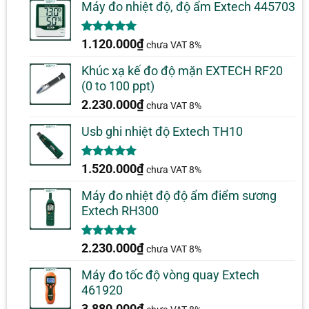
Máy đo nhiệt độ, độ ẩm Extech 445703
5.00
1
trên 5
1.120.000
₫
chưa VAT 8%
dựa trên
đánh giá
Khúc xạ kế đo độ mặn EXTECH RF20
(0 to 100 ppt)
2.230.000
₫
chưa VAT 8%
Usb ghi nhiệt độ Extech TH10
5.00
1
trên 5
1.520.000
₫
chưa VAT 8%
dựa trên
đánh giá
Máy đo nhiệt độ độ ẩm điểm sương
Extech RH300
5.00
1
trên 5
2.230.000
₫
chưa VAT 8%
dựa trên
đánh giá
Máy đo tốc độ vòng quay Extech
461920
3.880.000
₫