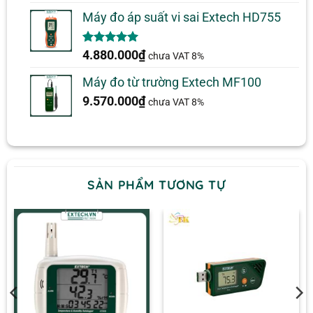
đánh giá
Máy đo áp suất vi sai Extech HD755
5.00
1
trên 5
4.880.000
₫
chưa VAT 8%
dựa trên
đánh giá
Máy đo từ trường Extech MF100
9.570.000
₫
chưa VAT 8%
SẢN PHẨM TƯƠNG TỰ