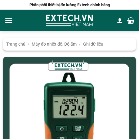
Bỏ
Phân phối thiết bị đo lường Extech chính hãng
qua
nội
dung
Trang chủ
/
Máy đo nhiệt độ, Độ ẩm
/
Ghi dữ liệu