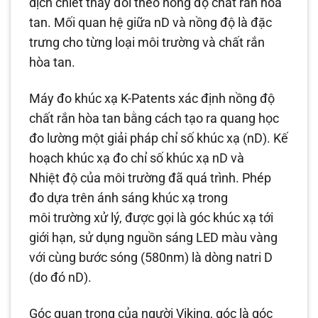
dịch chiết thay đổi theo nồng độ chất rắn hòa
tan. Mối quan hệ giữa nD và nồng độ là đặc
trưng cho từng loại môi trường và chất rắn
hòa tan.
Máy đo khúc xạ K-Patents xác định nồng độ
chất rắn hòa tan bằng cách tạo ra quang học
đo lường một giải pháp chỉ số khúc xạ (nD). Kế
hoạch khúc xạ đo chỉ số khúc xạ nD và
Nhiệt độ của môi trường đã quá trình. Phép
đo dựa trên ánh sáng khúc xạ trong
môi trường xử lý, được gọi là góc khúc xạ tới
giới hạn, sử dụng nguồn sáng LED màu vàng
với cùng bước sóng (580nm) là dòng natri D
(do đó nD).
Góc quan trọng của người Viking, góc là góc