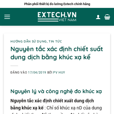
Bỏ
Phân phối thiết bị đo lường Extech chính hãng
qua
nội
dung
HƯỚNG DẪN SỬ DỤNG
,
TIN TỨC
Nguyên tắc xác định chiết suất
dung dịch bằng khúc xạ kế
ĐĂNG VÀO
17/04/2019
BỞI
PV HUY
Nguyên lý và công nghệ đo khúc xạ
Nguyên tắc xác định chiết xuất dung dịch
bằng khúc xạ kế
: Chỉ số khúc xạ nD của dung