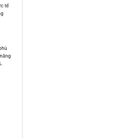
c tế
ng
 phù
 năng
%.