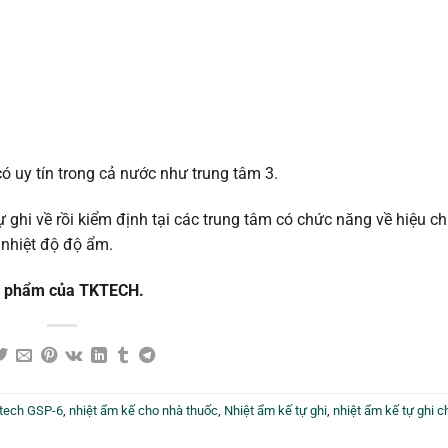
có uy tín trong cả nước như trung tâm 3.
ghi về rồi kiểm định tại các trung tâm có chức năng về hiệu c
i nhiệt độ độ ẩm.
n phẩm của TKTECH.
itech GSP-6
,
nhiệt ẩm kế cho nhà thuốc
,
Nhiệt ẩm kế tự ghi
,
nhiệt ẩm kế tự ghi c