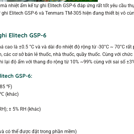
 mà nhiệt ẩm kế tự ghi Elitech GSP-6 đáp ứng rất tốt yêu cầu thự
tự ghi Elitech GSP-6 và Tenmars TM-305 hiện đang thiết bị vô cù
hi Elitech GSP-6
á cao là ±0.5 °C và và dài đo nhiệt độ rộng từ -30°C ~ 70°C rất
n, các cơ sở bán lẻ thuốc, nhà thuốc, quầy thuốc. Cùng với chức
hi lại độ ẩm với thang đo rộng từ 10% ~99% cùng với sai số ±3
litech GSP-6:
185 ℉)
 ℃ (khác)
H); ± 5% RH (khác)
n và có thể được đặt trong phần mềm)