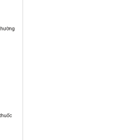
 thường
 thuốc