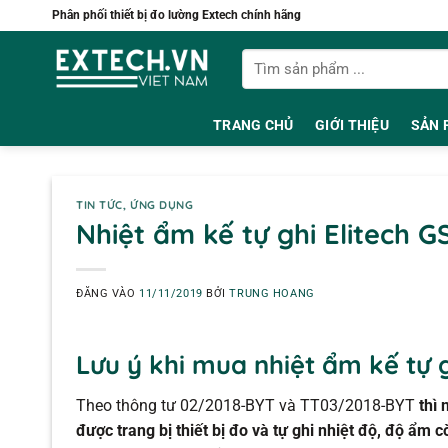
Bỏ
Phân phối thiết bị đo lường Extech chính hãng
qua
Tìm
nội
kiếm:
dung
TRANG CHỦ
GIỚI THIỆU
SẢN 
TIN TỨC
,
ỨNG DỤNG
Nhiệt ẩm kế tự ghi Elitech 
ĐĂNG VÀO
11/11/2019
BỞI
TRUNG HOANG
Lưu ý khi mua nhiệt ẩm kế tự 
Theo thông tư 02/2018-BYT và TT03/2018-BYT
thì
được trang bị thiết bị đo và tự ghi nhiệt độ, độ ẩm c