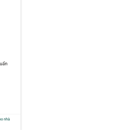
huẩn
ho nhà