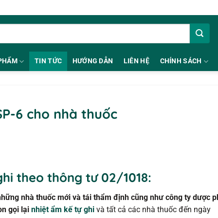
PHẨM
TIN TỨC
HƯỚNG DẪN
LIÊN HỆ
CHÍNH SÁCH
GSP-6 cho nhà thuốc
ghi theo thông tư 02/1018:
 những nhà thuốc mới và tái thẩm định cũng như công ty dược p
òn gọi lại
nhiệt ẩm kế tự ghi
và tất cả các nhà thuốc đến ngày