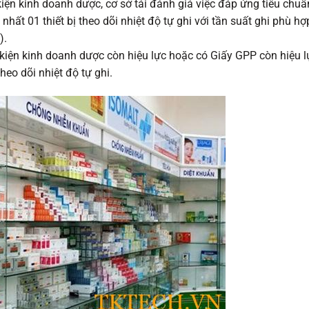
iện kinh doanh dược, cơ sở tái đánh giá việc đáp ứng tiêu chu
nhất 01 thiết bị theo dõi nhiệt độ tự ghi với tần suất ghi phù hợ
).
iện kinh doanh dược còn hiệu lực hoặc có Giấy GPP còn hiệu l
heo dõi nhiệt độ tự ghi.