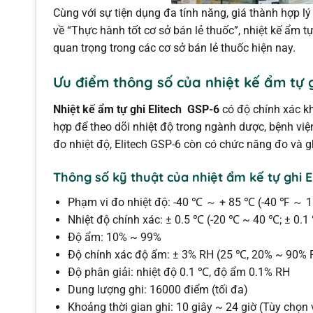
Cùng với sự tiện dụng đa tính năng, giá thành hợp lý
về “Thực hành tốt cơ sở bán lẻ thuốc”, nhiệt kế ẩm 
quan trọng trong các cơ sở bán lẻ thuốc hiện nay.
Ưu điểm thông số của nhiệt kế ẩm tự g
Nhiệt kế ẩm tự ghi Elitech GSP-6
có độ chính xác kh
hợp để theo dõi nhiệt độ trong ngành dược, bệnh việ
đo nhiệt độ, Elitech GSP-6 còn có chức năng đo và g
Thông số kỹ thuật của nhiệt ẩm kế tự ghi E
Phạm vi đo nhiệt độ: -40 ℃ ～ + 85 ℃ (-40 ℉ ～ 
Nhiệt độ chính xác: ± 0.5 ℃ (-20 ℃ ~ 40 ℃; ± 0.1
Độ ẩm: 10% ~ 99%
Độ chính xác độ ẩm: ± 3% RH (25 ℃, 20% ~ 90% R
Độ phân giải: nhiệt độ 0.1 ℃, độ ẩm 0.1% RH
Dung lượng ghi: 16000 điểm (tối đa)
Khoảng thời gian ghi: 10 giây ~ 24 giờ (Tùy chọ