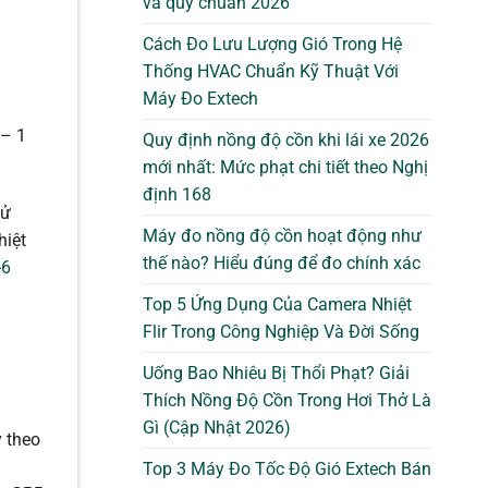
và quy chuẩn 2026
Cách Đo Lưu Lượng Gió Trong Hệ
Thống HVAC Chuẩn Kỹ Thuật Với
Máy Đo Extech
 – 1
Quy định nồng độ cồn khi lái xe 2026
mới nhất: Mức phạt chi tiết theo Nghị
định 168
sử
Máy đo nồng độ cồn hoạt động như
hiệt
thế nào? Hiểu đúng để đo chính xác
-6
Top 5 Ứng Dụng Của Camera Nhiệt
Flir Trong Công Nghiệp Và Đời Sống
Uống Bao Nhiêu Bị Thổi Phạt? Giải
Thích Nồng Độ Cồn Trong Hơi Thở Là
Gì (Cập Nhật 2026)
ỳ theo
Top 3 Máy Đo Tốc Độ Gió Extech Bán