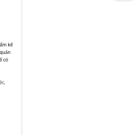
 ẩm kế
 quản
ể có
ệc,