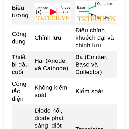
Biểu
tượng
Điều chỉnh,
Công
Chỉnh lưu
khuếch đại và
dụng
chỉnh lưu
Thiết
Ba (Emitter,
Hai (Anode
bị đầu
Base và
và Cathode)
cuối
Collector)
Công
Không kiểm
tắc
Kiểm soát
soát
điện
Diode nối,
diode phát
sáng, điốt