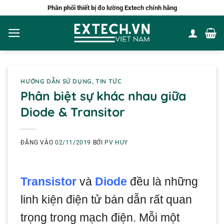
Bỏ
Phân phối thiết bị đo lường Extech chính hãng
qua
nội
dung
HƯỚNG DẪN SỬ DỤNG
,
TIN TỨC
Phân biệt sự khác nhau giữa
Diode & Transitor
ĐĂNG VÀO
02/11/2019
BỞI
PV HUY
Transistor
và
Diode
đều là những
linh kiện điện tử bán dẫn rất quan
trọng trong mạch điện. Mỗi một