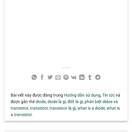
Bài viết này được đăng trong
Hướng dẫn sử dụng
,
Tin tức
và
được gắn thẻ
diode
,
diode là gi
,
điốt là gì
,
phân biệt didoe và
transistor
,
transistor
,
transistor là gì
,
what is a diode
,
what is
a transistor
.