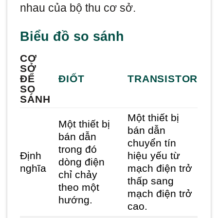
nhau của bộ thu cơ sở.
Biểu đồ so sánh
CƠ
SỞ
ĐỂ
ĐIỐT
TRANSISTOR
SO
SÁNH
Một thiết bị
Một thiết bị
bán dẫn
bán dẫn
chuyển tín
trong đó
Định
hiệu yếu từ
dòng điện
nghĩa
mạch điện trở
chỉ chảy
thấp sang
theo một
mạch điện trở
hướng.
cao.