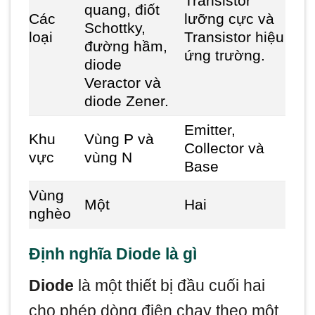
Transistor
quang, điốt
Các
lưỡng cực và
Schottky,
loại
Transistor hiệu
đường hầm,
ứng trường.
diode
Veractor và
diode Zener.
Emitter,
Khu
Vùng P và
Collector và
vực
vùng N
Base
Vùng
Một
Hai
nghèo
Định nghĩa Diode là gì
Diode
là một thiết bị đầu cuối hai
cho phép dòng điện chạy theo một