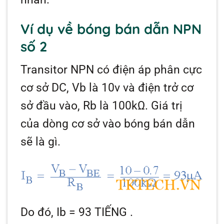
Ví dụ về bóng bán dẫn NPN
số 2
Transitor NPN có điện áp phân cực
cơ sở DC,
Vb
là 10v và điện trở cơ
sở đầu vào,
Rb
là 100kΩ. Giá trị
của dòng cơ sở vào bóng bán dẫn
sẽ là gì.
Do đó,
Ib = 93 TIẾNG
.