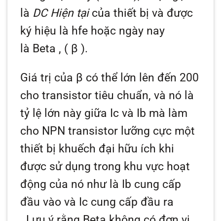
là
DC Hiện tại
của thiết bị và được
ký hiệu là
hfe
hoặc ngày nay
là
Beta
, (
β
).
Giá trị của
β
có thể lớn lên đến 200
cho transistor tiêu chuẩn, và nó là
tỷ lệ lớn này giữa
Ic
và
Ib
mà làm
cho NPN transistor lưỡng cực một
thiết bị khuếch đại hữu ích khi
được sử dụng trong khu vực hoạt
động của nó như là
Ib
cung cấp
đầu vào và
Ic
cung cấp đầu ra
. Lưu ý rằng
Beta
không có đơn vị