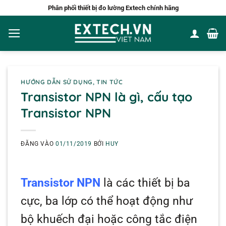
Bỏ
Phân phối thiết bị đo lường Extech chính hãng
qua
nội
dung
HƯỚNG DẪN SỬ DỤNG
,
TIN TỨC
Transistor NPN là gì, cấu tạo
Transistor NPN
ĐĂNG VÀO
01/11/2019
BỞI
HUY
Transistor NPN
là các thiết bị ba
cực, ba lớp có thể hoạt động như
bộ khuếch đại hoặc công tắc điện