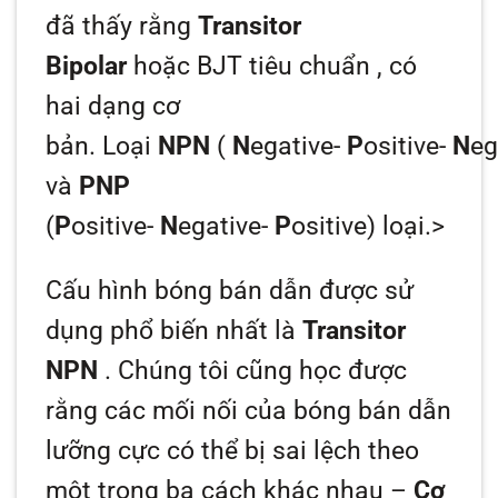
đã thấy rằng
Transitor
Bipolar
hoặc BJT tiêu chuẩn , có
hai dạng cơ
bản. Loại
NPN
(
N
egative-
P
ositive-
N
eg
và
PNP
(
P
ositive-
N
egative-
P
ositive) loại.>
Cấu hình bóng bán dẫn được sử
dụng phổ biến nhất là
Transitor
NPN
. Chúng tôi cũng học được
rằng các mối nối của bóng bán dẫn
lưỡng cực có thể bị sai lệch theo
một trong ba cách khác nhau –
Cơ