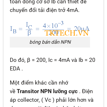
toán dòng cơ sở
Ib
cần thiết để
chuyển đổi tải điện trở 4mA.
bóng bán dẫn NPN
Do đó,
β = 200, Ic = 4mA
và
Ib = 20
EDA
.
Một điểm khác cần nhớ
về
Transitor NPN lưỡng cực
. Điện
áp collector, (
Vc
) phải lớn hơn và