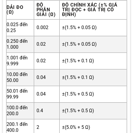
ĐỘ
ĐỘ CHÍNH XÁC (±% GIÁ
DẢI ĐO
PHÂN
TRỊ ĐỌC + GIÁ TRỊ CỐ
(Ω)
GIẢI (Ω)
ĐỊNH)
0.025 đến
0.002
±(1.5% + 0.05 Ω)
0.25
0.250 đến
0.02
±(1.5% + 0.05 Ω)
1.000
1.001 đến
0.02
±(1.5% + 0.1 Ω)
9.999
10.00 đến
0.04
±(1.5% + 0.1 Ω)
50.00
50.01 đến
0.04
±(1.5% + 0.5 Ω)
99.99
100.0 đến
0.4
±(1.5% + 0.5 Ω)
200.0
200.1 đến
2
±(5.0% + 5 Ω)
400.0