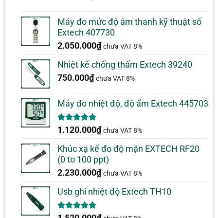
Máy đo mức độ âm thanh kỹ thuật số
Extech 407730
2.050.000
₫
chưa VAT 8%
Nhiệt kế chống thấm Extech 39240
750.000
₫
chưa VAT 8%
Máy đo nhiệt độ, độ ẩm Extech 445703
5.00
1
trên 5
1.120.000
₫
chưa VAT 8%
dựa trên
đánh giá
Khúc xạ kế đo độ mặn EXTECH RF20
(0 to 100 ppt)
2.230.000
₫
chưa VAT 8%
Usb ghi nhiệt độ Extech TH10
5.00
1
trên 5
1.520.000
₫