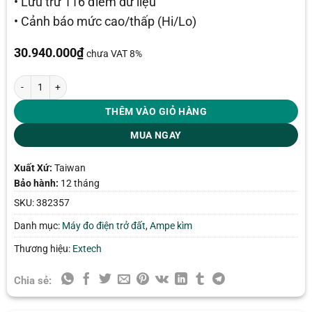
• Lưu trữ 116 điểm dữ liệu
• Cảnh báo mức cao/thấp (Hi/Lo)
30.940.000
₫
chưa VAT 8%
Ampe kìm đo điện trở đất Extech 382357 số lượng
THÊM VÀO GIỎ HÀNG
MUA NGAY
Xuất Xứ:
Taiwan
Bảo hành:
12 tháng
SKU:
382357
Danh mục:
Máy đo điện trở đất
,
Ampe kìm
Thương hiệu:
Extech
Chia sẻ: