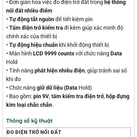
• Đơn giản hóa việc đo điện trở đất trong
hệ thống
nối đất nhiều điểm
•
Tự động tắt nguồn
để tiết kiệm pin
•
Tấm điện trở kiểm tra
đi kèm giúp xác minh độ
chính xác của thiết bị
•
Tự động hiệu chuẩn
khi khởi động thiết bị
• Màn hình
LCD 9999 counts
với chức năng
Data
Hold
• Tính năng
phát hiện nhiễu điện
, giúp tránh sai số
khi đo
• Chức năng
giữ dữ liệu (Data
Hold)
• Bao gồm:
pin 9V
,
tấm kiểm tra điện trở
,
hộp đựng
kim loại chắc chắn
.
Thông số kỹ thuật
ĐO ĐIỆN TRỞ NỐI ĐẤT