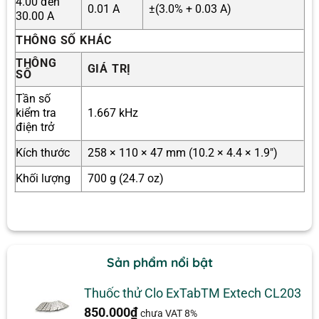
4.00 đến
0.01 A
±(3.0% + 0.03 A)
30.00 A
THÔNG SỐ KHÁC
THÔNG
GIÁ TRỊ
SỐ
Tần số
kiểm tra
1.667 kHz
điện trở
Kích thước
258 × 110 × 47 mm (10.2 × 4.4 × 1.9″)
Khối lượng
700 g (24.7 oz)
Sản phẩm nổi bật
Thuốc thử Clo ExTabTM Extech CL203
850.000
₫
chưa VAT 8%