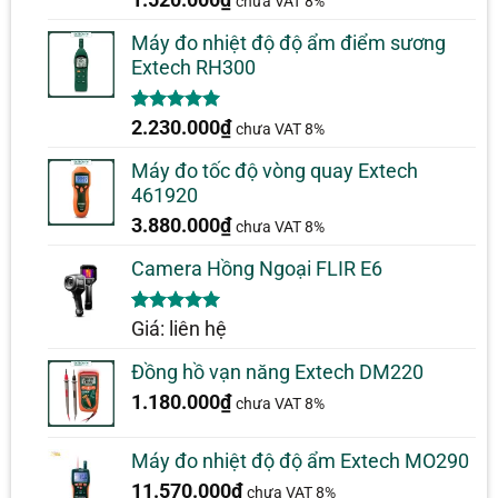
chưa VAT 8%
dựa trên
đánh giá
Máy đo nhiệt độ độ ẩm điểm sương
Extech RH300
5.00
1
trên 5
2.230.000
₫
chưa VAT 8%
dựa trên
đánh giá
Máy đo tốc độ vòng quay Extech
461920
3.880.000
₫
chưa VAT 8%
Camera Hồng Ngoại FLIR E6
5.00
1
trên 5
Giá: liên hệ
dựa trên
đánh giá
Đồng hồ vạn năng Extech DM220
1.180.000
₫
chưa VAT 8%
Máy đo nhiệt độ độ ẩm Extech MO290
11.570.000
₫
chưa VAT 8%