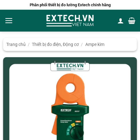
Bỏ
Phân phối thiết bị đo lường Extech chính hãng
qua
nội
dung
Trang chủ
/
Thiết bị đo điện, Động cơ
/
Ampe kìm