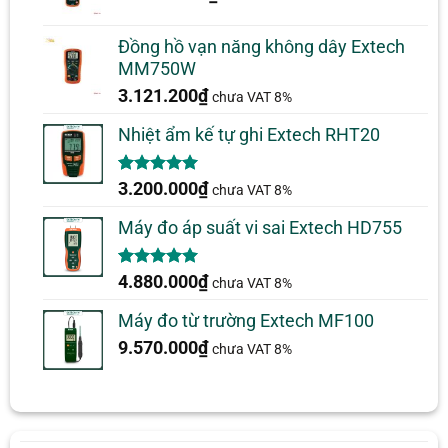
Đồng hồ vạn năng không dây Extech
MM750W
3.121.200
₫
chưa VAT 8%
Nhiệt ẩm kế tự ghi Extech RHT20
5.00
2
trên 5
3.200.000
₫
chưa VAT 8%
dựa trên
đánh giá
Máy đo áp suất vi sai Extech HD755
5.00
1
trên 5
4.880.000
₫
chưa VAT 8%
dựa trên
đánh giá
Máy đo từ trường Extech MF100
9.570.000
₫
chưa VAT 8%