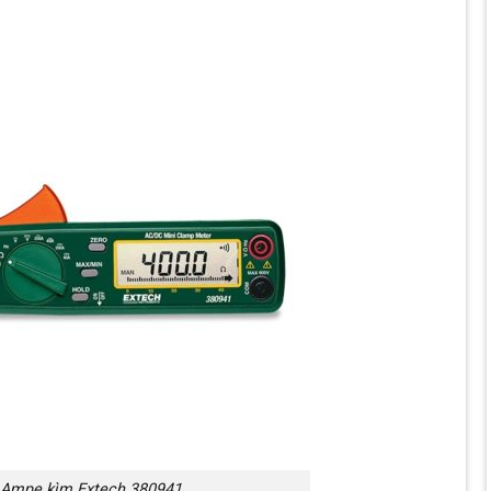
Ampe kìm Extech 380941