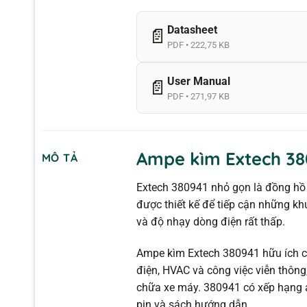
Datasheet
📄
PDF • 222,75 KB
User Manual
📄
PDF • 271,97 KB
Ampe kìm Extech 38
MÔ TẢ
Extech 380941 nhỏ gọn là đồng hồ
được thiết kế để tiếp cận những k
và độ nhạy dòng điện rất thấp.
Ampe kìm Extech 380941 hữu ích ch
điện, HVAC và công việc viễn thông,
chữa xe máy. 380941 có xếp hạng a
pin và sách hướng dẫn.