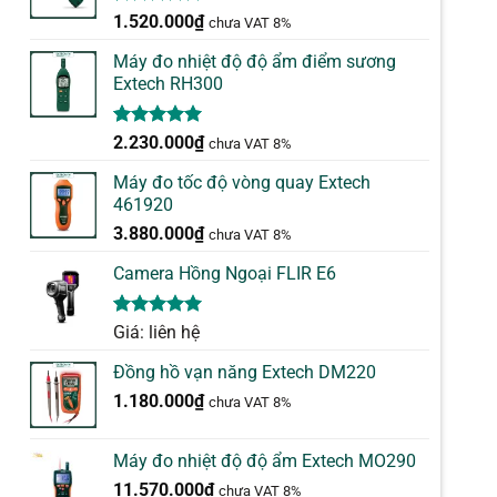
5.00
1
trên 5
1.520.000
₫
chưa VAT 8%
dựa trên
đánh giá
Máy đo nhiệt độ độ ẩm điểm sương
Extech RH300
5.00
1
trên 5
2.230.000
₫
chưa VAT 8%
dựa trên
đánh giá
Máy đo tốc độ vòng quay Extech
461920
3.880.000
₫
chưa VAT 8%
Camera Hồng Ngoại FLIR E6
5.00
1
trên 5
Giá: liên hệ
dựa trên
đánh giá
Đồng hồ vạn năng Extech DM220
1.180.000
₫
chưa VAT 8%
Máy đo nhiệt độ độ ẩm Extech MO290
11.570.000
₫
chưa VAT 8%