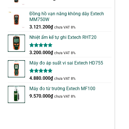
Đồng hồ vạn năng không dây Extech
MM750W
3.121.200
₫
chưa VAT 8%
Nhiệt ẩm kế tự ghi Extech RHT20
5.00
2
trên 5
3.200.000
₫
chưa VAT 8%
dựa trên
đánh giá
Máy đo áp suất vi sai Extech HD755
5.00
1
trên 5
4.880.000
₫
chưa VAT 8%
dựa trên
đánh giá
Máy đo từ trường Extech MF100
9.570.000
₫
chưa VAT 8%