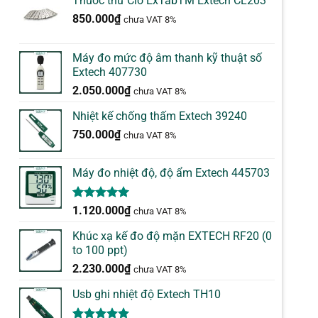
Thuốc thử Clo ExTabTM Extech CL203
850.000
₫
chưa VAT 8%
Máy đo mức độ âm thanh kỹ thuật số
Extech 407730
2.050.000
₫
chưa VAT 8%
Nhiệt kế chống thấm Extech 39240
750.000
₫
chưa VAT 8%
Máy đo nhiệt độ, độ ẩm Extech 445703
5.00
1
trên 5
1.120.000
₫
chưa VAT 8%
dựa trên
đánh giá
Khúc xạ kế đo độ mặn EXTECH RF20 (0
to 100 ppt)
2.230.000
₫
chưa VAT 8%
Usb ghi nhiệt độ Extech TH10