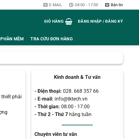
E-MAIL
08:00 - 17:00
Bản tin
GIỎ HÀNG
ĐĂNG NHẬP / ĐĂNG KÝ
PHẦN MỀM
TRA CỨU ĐƠN HÀNG
Kinh doanh & Tư vấn
- Điện thoại:
028. 668 357 66
thiết phải
- E-mail:
info@tktech.vn
- Thời gian:
08:00 - 17:00
ượng
- Thứ 2 - Thứ 7
hằng tuần
Chuyên viên tư vấn