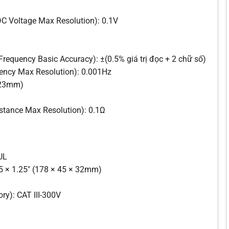
DC Voltage Max Resolution): 0.1V
Frequency Basic Accuracy): ±(0.5% giá trị đọc + 2 chữ số)
uency Max Resolution): 0.001Hz
 (23mm)
sistance Max Resolution): 0.1Ω
 UL
75 × 1.25″ (178 × 45 × 32mm)
ry): CAT III-300V