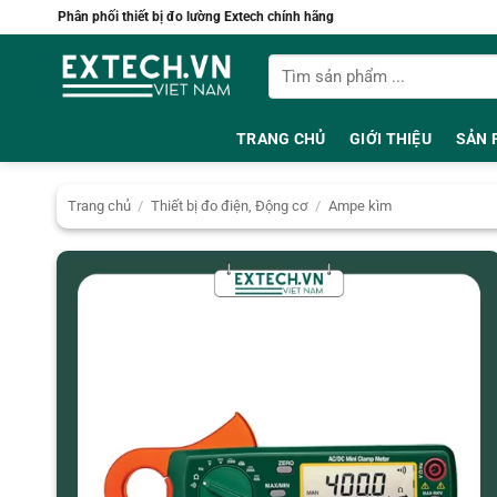
Bỏ
Phân phối thiết bị đo lường Extech chính hãng
qua
Tìm
nội
kiếm:
dung
TRANG CHỦ
GIỚI THIỆU
SẢN 
Trang chủ
/
Thiết bị đo điện, Động cơ
/
Ampe kìm