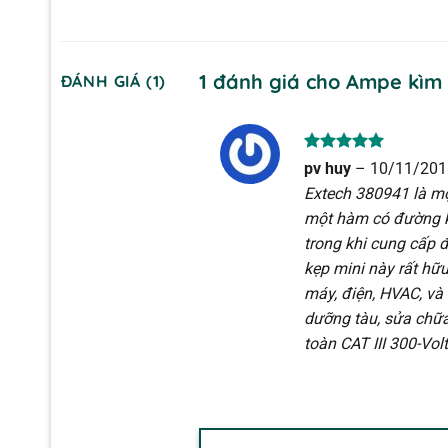
1 đánh giá cho
Ampe kìm 
ĐÁNH GIÁ (1)
Được xếp
pv huy
–
10/11/201
hạng
5
5
Extech 380941 là m
sao
một hàm có đường kí
trong khi cung cấp 
kẹp mini này rất hữu
máy, điện, HVAC, và
dưỡng tàu, sửa chữa
toàn CAT III 300-Vo