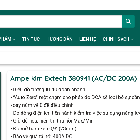
PHẨM
TIN TỨC
HƯỚNG DẪN
LIÊN HỆ
CHÍNH SÁCH
Ampe kìm Extech 380941 (AC/DC 200A)
• Biểu đồ tương tự 40 đoạn nhanh
• “Auto Zero” một chạm cho phép đo DCA sẽ loại bỏ sự cần 
xoay núm về 0 để điều chỉnh
• Đo dòng điện khi tiến hành kiểm tra việc sử dụng năng l
• Giữ dữ liệu, hiển thị thu hồi Max/Min
• Độ mở hàm kẹp 0,9″ (23mm)
• Bảo vệ quá tải tới 400A DC