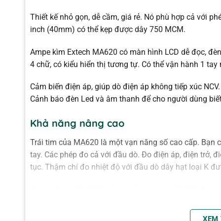
Thiết kế nhỏ gọn, dễ cầm, giá rẻ. Nó phù hợp cả với p
inch (40mm) có thể kẹp được dây 750 MCM.
Ampe kìm Extech MA620 có màn hình LCD dễ đọc, đèn n
4 chữ, có kiểu hiển thị tương tự. Có thể vận hành 1 ta
Cảm biến điện áp, giúp dò điện áp không tiếp xúc NCV. 
Cảnh báo đèn Led và âm thanh để cho người dùng biết
Khả năng nâng cao
Trái tim của MA620 là một vạn năng số cao cấp. Bạn 
tay. Các phép đo cả với đầu dò. Đo điện áp, điện trở, đi
tục. Thậm chí đo nhiệt độ với đầu dò dây hạt loại K đ
Chức năng giữ dữ liệu, đóng băng giá trị. Chế độ Zer
chính xác hơn.
XEM