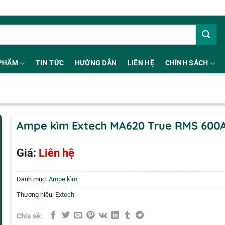
PHẨM
TIN TỨC
HƯỚNG DẪN
LIÊN HỆ
CHÍNH SÁCH
Ampe kìm Extech MA620 True RMS 600
Giá:
Liên hệ
Danh mục:
Ampe kìm
Thương hiệu:
Extech
Chia sẻ: