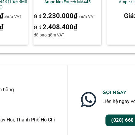
443 (True RMS
Ampe kìm Extech MA445
Ampe kì
C)
₫
2.230.000
₫
Giá
Giá:
chưa VAT
chưa VAT
₫
2.408.400
₫
Giá:
đã bao gồm VAT
nh hãng
GỌI NGAY
Liên hệ ngay vớ
ây Hội, Thành Phố Hồ Chí
(028) 668