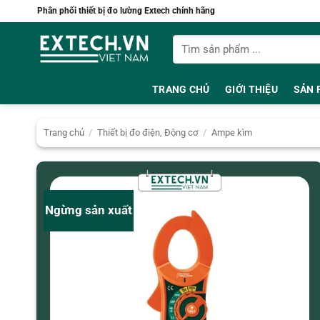
Bỏ
Phân phối thiết bị đo lường Extech chính hãng
qua
Tìm
nội
kiếm:
dung
TRANG CHỦ
GIỚI THIỆU
SẢN 
Trang chủ
/
Thiết bị đo điện, Động cơ
/
Ampe kìm
Ngừng sản xuất