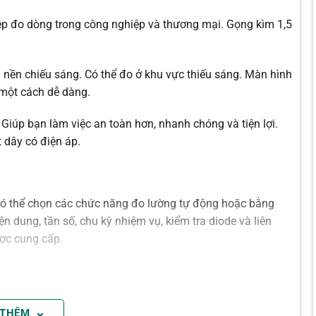
hép đo dòng trong công nghiệp và thương mại. Gọng kìm 1,5
ền chiếu sáng. Có thể đo ở khu vực thiếu sáng. Màn hình
y một cách dễ dàng.
Giúp bạn làm việc an toàn hơn, nhanh chóng và tiện lợi.
 dây có điện áp.
có thể chọn các chức năng đo lường tự động hoặc bằng
ện dung, tần số, chu kỳ nhiệm vụ, kiểm tra diode và liên
ược cung cấp.
o cho phép đo tương đối. Công nghệ đo True RMS giúp đo
⌄
 THÊM