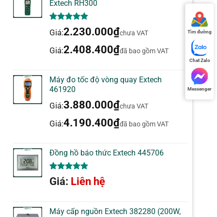
Extech RH300
5.00
1
trên 5
2.230.000
₫
Giá:
chưa VAT
Tìm đường
dựa trên
đánh giá
2.408.400
₫
Giá:
đã bao gồm VAT
Chat Zalo
Máy đo tốc độ vòng quay Extech
461920
Messenger
3.880.000
₫
Giá:
chưa VAT
4.190.400
₫
Giá:
đã bao gồm VAT
Đồng hồ báo thức Extech 445706
5.00
1
trên 5
Giá:
Liên hệ
dựa trên
đánh giá
Máy cấp nguồn Extech 382280 (200W,