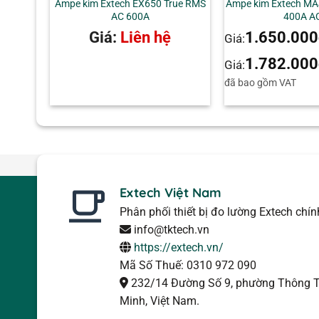
Ampe kìm Extech EX650 True RMS
Ampe kìm Extech MA
AC 600A
400A A
Giá:
Liên hệ
1.650.000
Giá:
1.782.000
Giá:
đã bao gồm VAT
Extech Việt Nam
Phân phối thiết bị đo lường Extech chí
info@tktech.vn
https://extech.vn/
Mã Số Thuế: 0310 972 090
232/14 Đường Số 9, phường Thông T
Minh, Việt Nam.