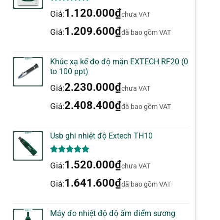
5.00
1
trên 5
1.120.000
₫
Giá:
chưa VAT
dựa trên
đánh giá
1.209.600
₫
Giá:
đã bao gồm VAT
Khúc xạ kế đo độ mặn EXTECH RF20 (0
to 100 ppt)
2.230.000
₫
Giá:
chưa VAT
2.408.400
₫
Giá:
đã bao gồm VAT
Usb ghi nhiệt độ Extech TH10
5.00
1
trên 5
1.520.000
₫
Giá:
chưa VAT
dựa trên
đánh giá
1.641.600
₫
Giá:
đã bao gồm VAT
Máy đo nhiệt độ độ ẩm điểm sương