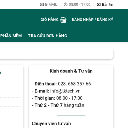
E-MAIL
08:00 - 17:00
Bản tin
GIỎ HÀNG
ĐĂNG NHẬP / ĐĂNG KÝ
PHẦN MỀM
TRA CỨU ĐƠN HÀNG
A
Kinh doanh & Tư vấn
- Điện thoại:
028. 668 357 66
- E-mail:
info@tktech.vn
- Thời gian:
08:00 - 17:00
- Thứ 2 - Thứ 7
hằng tuần
Chuyên viên tư vấn