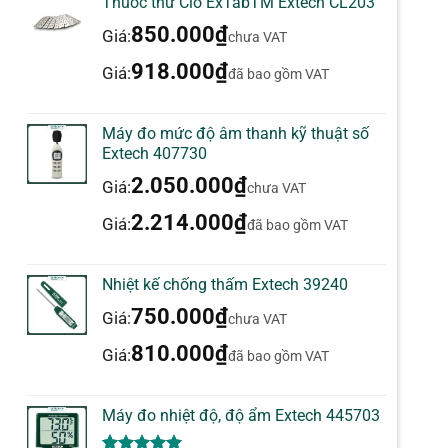
Thuốc thử Clo ExTabTM Extech CL203
850.000
₫
Giá:
chưa VAT
918.000
₫
Giá:
đã bao gồm VAT
Máy đo mức độ âm thanh kỹ thuật số
Extech 407730
2.050.000
₫
Giá:
chưa VAT
2.214.000
₫
Giá:
đã bao gồm VAT
Nhiệt kế chống thấm Extech 39240
750.000
₫
Giá:
chưa VAT
810.000
₫
Giá:
đã bao gồm VAT
Máy đo nhiệt độ, độ ẩm Extech 445703