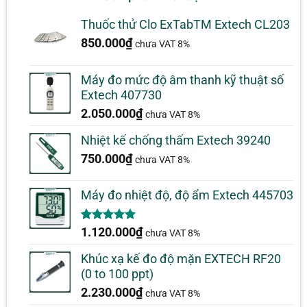
Thuốc thử Clo ExTabTM Extech CL203
850.000
₫
chưa VAT 8%
Máy đo mức độ âm thanh kỹ thuật số
Extech 407730
2.050.000
₫
chưa VAT 8%
Nhiệt kế chống thấm Extech 39240
750.000
₫
chưa VAT 8%
Máy đo nhiệt độ, độ ẩm Extech 445703
5.00
1
trên 5
1.120.000
₫
chưa VAT 8%
dựa trên
đánh giá
Khúc xạ kế đo độ mặn EXTECH RF20
(0 to 100 ppt)
2.230.000
₫
chưa VAT 8%