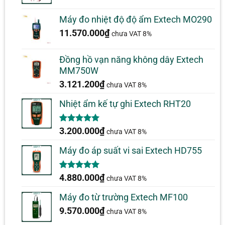
Máy đo nhiệt độ độ ẩm Extech MO290
11.570.000
₫
chưa VAT 8%
Đồng hồ vạn năng không dây Extech
MM750W
3.121.200
₫
chưa VAT 8%
Nhiệt ẩm kế tự ghi Extech RHT20
5.00
2
trên 5
3.200.000
₫
chưa VAT 8%
dựa trên
đánh giá
Máy đo áp suất vi sai Extech HD755
5.00
1
trên 5
4.880.000
₫
chưa VAT 8%
dựa trên
đánh giá
Máy đo từ trường Extech MF100
9.570.000
₫
chưa VAT 8%