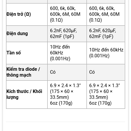
600, 6k, 60k,
600, 6k, 60k,
Điện trở (Ω)
600k, 6M, 60M
600k, 6M, 60M
(0.1Ω)
(0.1Ω)
6.2nF, 620µF,
6.2nF, 620µF,
Điện dung
62mF (1pF)
62mF (1pF)
10Hz đến
10Hz đến 60kHz
Tần số
60kHz
(0.001Hz)
(0.001Hz)
Kiểm tra diode /
Có
Có
thông mạch
6.9 × 2.4 × 1.3″
6.9 × 2.4 × 1.3″
Kích thước / Khối
(175 × 60 ×
(175 × 60 ×
lượng
33.5mm)
33.5mm)
6oz (170g)
6oz (170g)