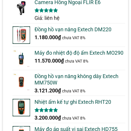
Camera Hồng Ngoại FLIR E6
5.00
1
trên 5
Giá: liên hệ
dựa trên
đánh giá
Đồng hồ vạn năng Extech DM220
1.180.000
₫
chưa VAT 8%
Máy đo nhiệt độ độ ẩm Extech MO290
11.570.000
₫
chưa VAT 8%
Đồng hồ vạn năng không dây Extech
MM750W
3.121.200
₫
chưa VAT 8%
Nhiệt ẩm kế tự ghi Extech RHT20
5.00
2
trên 5
3.200.000
₫
chưa VAT 8%
dựa trên
đánh giá
Máy đo áp suất vi sai Extech HD755