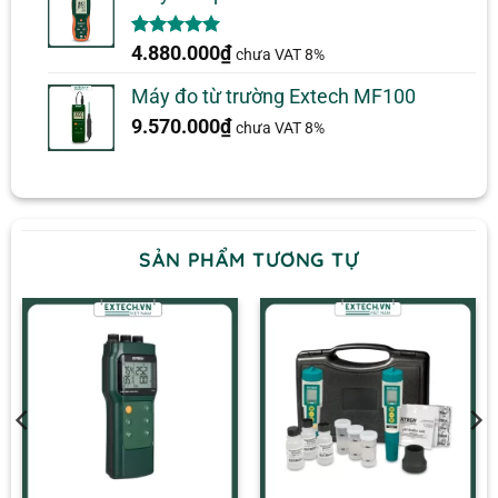
5.00
1
trên 5
4.880.000
₫
chưa VAT 8%
dựa trên
đánh giá
Máy đo từ trường Extech MF100
9.570.000
₫
chưa VAT 8%
SẢN PHẨM TƯƠNG TỰ