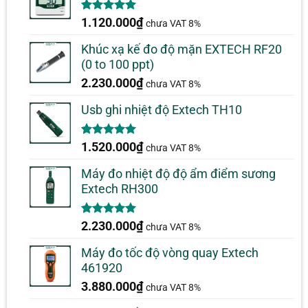
5.00
1
trên 5
1.120.000
₫
chưa VAT 8%
dựa trên
đánh giá
Khúc xạ kế đo độ mặn EXTECH RF20
(0 to 100 ppt)
2.230.000
₫
chưa VAT 8%
Usb ghi nhiệt độ Extech TH10
5.00
1
trên 5
1.520.000
₫
chưa VAT 8%
dựa trên
đánh giá
Máy đo nhiệt độ độ ẩm điểm sương
Extech RH300
5.00
1
trên 5
2.230.000
₫
chưa VAT 8%
dựa trên
đánh giá
Máy đo tốc độ vòng quay Extech
461920
3.880.000
₫
chưa VAT 8%