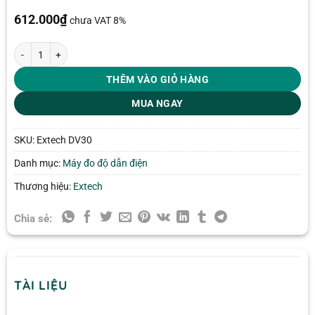
612.000
₫
chưa VAT 8%
Bút thử điện cảm ứng Extech DV30 số lượng
THÊM VÀO GIỎ HÀNG
MUA NGAY
SKU:
Extech DV30
Danh mục:
Máy đo độ dẫn điện
Thương hiệu:
Extech
Chia sẻ:
TÀI LIỆU