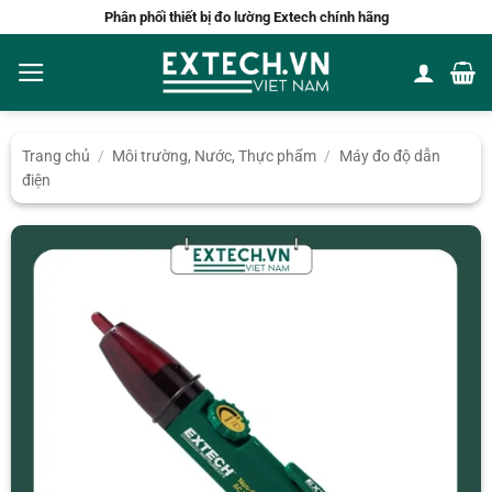
Bỏ
Phân phối thiết bị đo lường Extech chính hãng
qua
nội
dung
Trang chủ
/
Môi trường, Nước, Thực phẩm
/
Máy đo độ dẫn
điện