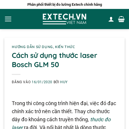
Bỏ
Phân phối thiết bị đo lường Extech chính hãng
qua
nội
dung
HƯỚNG DẪN SỬ DỤNG
,
KIẾN THỨC
Cách sử dụng thước laser
Bosch GLM 50
ĐĂNG VÀO
16/01/2020
BỞI
HUY
Trong thi công công trình hiện đại, việc đó đạc
chính xác trở nên cần thiết. Thay cho thước
dây đo khoảng cách truyền thống,
thước đo
laser
ra đời. Và nổi bật nhất là dòng thước