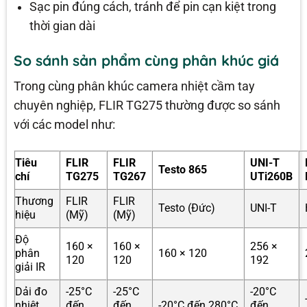
Sạc pin đúng cách, tránh để pin cạn kiệt trong
thời gian dài
So sánh sản phẩm cùng phân khúc giá
Trong cùng phân khúc camera nhiệt cầm tay
chuyên nghiệp, FLIR TG275 thường được so sánh
với các model như:
Tiêu
FLIR
FLIR
UNI-T
Testo 865
chí
TG275
TG267
UTi260B
Thương
FLIR
FLIR
Testo (Đức)
UNI-T
hiệu
(Mỹ)
(Mỹ)
Độ
160 ×
160 ×
256 ×
phân
160 × 120
120
120
192
giải IR
Dải đo
-25°C
-25°C
-20°C
nhiệt
đến
đến
-20°C đến 280°C
đến