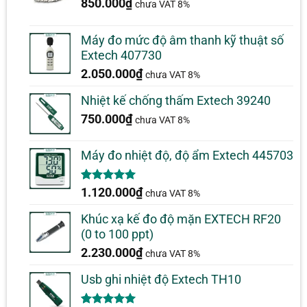
850.000
₫
chưa VAT 8%
Máy đo mức độ âm thanh kỹ thuật số
Extech 407730
2.050.000
₫
chưa VAT 8%
Nhiệt kế chống thấm Extech 39240
750.000
₫
chưa VAT 8%
Máy đo nhiệt độ, độ ẩm Extech 445703
5.00
1
trên 5
1.120.000
₫
chưa VAT 8%
dựa trên
đánh giá
Khúc xạ kế đo độ mặn EXTECH RF20
(0 to 100 ppt)
2.230.000
₫
chưa VAT 8%
Usb ghi nhiệt độ Extech TH10