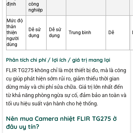
định
công
nghiệp
Mức độ
thân
Dễ sử
Dễ sử
thiện
Trung bình
Dễ
dụng
dụng
người
dùng
Phân tích chi phí / lợi ích / giá trị mang lại
FLIR TG275 không chỉ là một thiết bị đo, mà là công
cụ giúp phát hiện sớm rủi ro, giảm thiểu thời gian
dừng máy và chi phí sửa chữa. Giá trị lớn nhất đến
từ khả năng phòng ngừa sự cố, đảm bảo an toàn và
tối ưu hiệu suất vận hành cho hệ thống.
Nên mua Camera nhiệt FLIR TG275 ở
đâu uy tín?