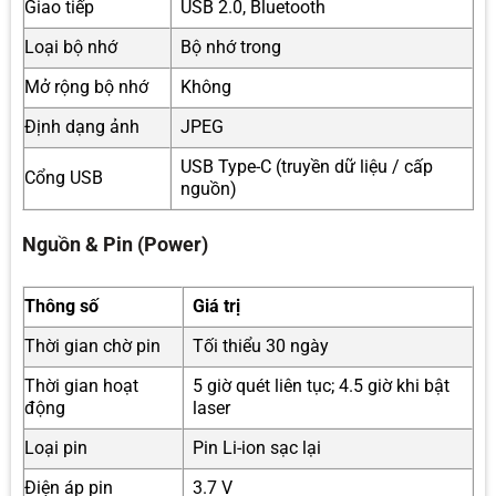
Giao tiếp
USB 2.0, Bluetooth
Loại bộ nhớ
Bộ nhớ trong
Mở rộng bộ nhớ
Không
Định dạng ảnh
JPEG
USB Type-C (truyền dữ liệu / cấp
Cổng USB
nguồn)
Nguồn & Pin (Power)
Thông số
Giá trị
Thời gian chờ pin
Tối thiểu 30 ngày
Thời gian hoạt
5 giờ quét liên tục; 4.5 giờ khi bật
động
laser
Loại pin
Pin Li-ion sạc lại
Điện áp pin
3.7 V