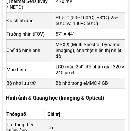
(Thermal Sensitivity
< 70 mK
/ NETD)
±1.5°C (50–100°C); ±3°C (-25–
Độ chính xác
50°C và 100–550°C)
Trường nhìn (FOV)
57° × 44°
MSX® (Multi Spectral Dynamic
Chế độ hình ảnh
Imaging); ảnh thật hiển thị nhiệt
độ
LCD màu 2.4″, độ phân giải 320 ×
Màn hình
240 pixel
Bộ nhớ lưu trữ
Bộ nhớ trong eMMC 4 GB
Hình ảnh & Quang học (Imaging & Optical)
Thông số
Giá trị
Tự động điều
Có
chỉnh ảnh