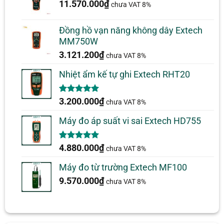
11.570.000
₫
chưa VAT 8%
Đồng hồ vạn năng không dây Extech
MM750W
3.121.200
₫
chưa VAT 8%
Nhiệt ẩm kế tự ghi Extech RHT20
5.00
2
trên 5
3.200.000
₫
chưa VAT 8%
dựa trên
đánh giá
Máy đo áp suất vi sai Extech HD755
5.00
1
trên 5
4.880.000
₫
chưa VAT 8%
dựa trên
đánh giá
Máy đo từ trường Extech MF100
9.570.000
₫
chưa VAT 8%