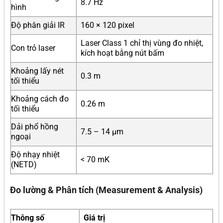
8.7 Hz
hình
Độ phân giải IR
160 × 120 pixel
Laser Class 1 chỉ thị vùng đo nhiệt,
Con trỏ laser
kích hoạt bằng nút bấm
Khoảng lấy nét
0.3 m
tối thiểu
Khoảng cách đo
0.26 m
tối thiểu
Dải phổ hồng
7.5 – 14 µm
ngoại
Độ nhạy nhiệt
< 70 mK
(NETD)
Đo lường & Phân tích (Measurement & Analysis)
Thông số
Giá trị