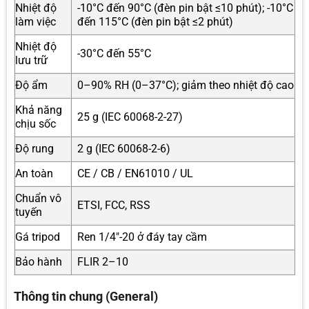
Nhiệt độ
-10°C đến 90°C (đèn pin bật ≤10 phút); -10°C
làm việc
đến 115°C (đèn pin bật ≤2 phút)
Nhiệt độ
-30°C đến 55°C
lưu trữ
Độ ẩm
0–90% RH (0–37°C); giảm theo nhiệt độ cao
Khả năng
25 g (IEC 60068-2-27)
chịu sốc
Độ rung
2 g (IEC 60068-2-6)
An toàn
CE / CB / EN61010 / UL
Chuẩn vô
ETSI, FCC, RSS
tuyến
Gá tripod
Ren 1/4″-20 ở đáy tay cầm
Bảo hành
FLIR 2–10
Thông tin chung (General)