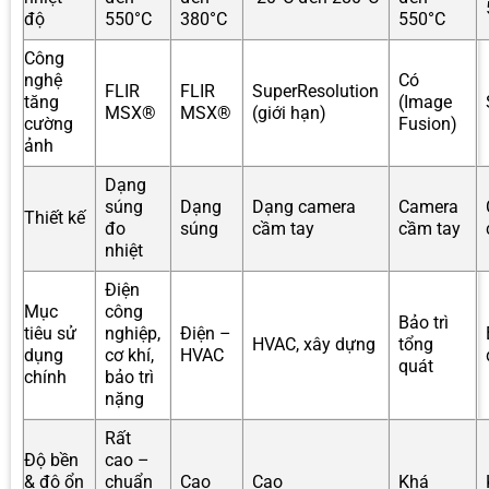
độ
550°C
380°C
550°C
Công
nghệ
Có
FLIR
FLIR
SuperResolution
tăng
(Image
MSX®
MSX®
(giới hạn)
cường
Fusion)
ảnh
Dạng
súng
Dạng
Dạng camera
Camera
Thiết kế
đo
súng
cầm tay
cầm tay
nhiệt
Điện
Mục
công
Bảo trì
tiêu sử
nghiệp,
Điện –
HVAC, xây dựng
tổng
dụng
cơ khí,
HVAC
quát
chính
bảo trì
nặng
Rất
Độ bền
cao –
& độ ổn
chuẩn
Cao
Cao
Khá