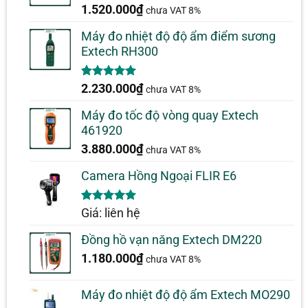
5.00
1
trên 5
1.520.000
₫
chưa VAT 8%
dựa trên
đánh giá
Máy đo nhiệt độ độ ẩm điểm sương
Extech RH300
5.00
1
trên 5
2.230.000
₫
chưa VAT 8%
dựa trên
đánh giá
Máy đo tốc độ vòng quay Extech
461920
3.880.000
₫
chưa VAT 8%
Camera Hồng Ngoại FLIR E6
5.00
1
trên 5
Giá: liên hệ
dựa trên
đánh giá
Đồng hồ vạn năng Extech DM220
1.180.000
₫
chưa VAT 8%
Máy đo nhiệt độ độ ẩm Extech MO290