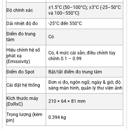
±1.5°C (50–100°C); ±3°C (-25–50°C
Độ chính xác
và 100–550°C)
Dải nhiệt độ đo
-25°C đến 550°C
Điểm đo trung
Có
tâm
Hiệu chỉnh hệ số
Có, 4 mức cài sẵn; điều chỉnh tùy
phát xạ
chỉnh 0.1 – 0.99
(Emissivity)
Điểm đo Spot
Bật/tắt điểm đo trung tâm
Đơn vị đo, ngôn ngữ, ngày & giờ, độ
Cài đặt hệ thống
sáng màn hình, quản lý thư viện ảnh
Kích thước máy
210 × 64 × 81 mm
(DxRxC)
Trọng lượng (kèm
0.394 kg
pin)