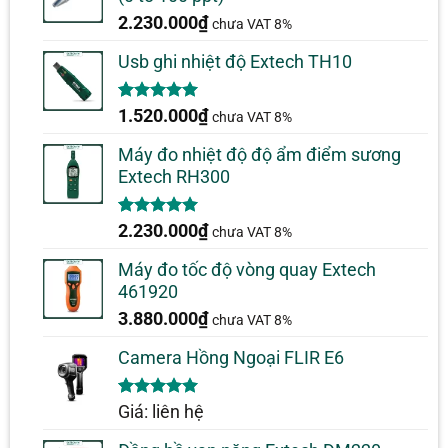
2.230.000
₫
chưa VAT 8%
Usb ghi nhiệt độ Extech TH10
5.00
1
trên 5
1.520.000
₫
chưa VAT 8%
dựa trên
đánh giá
Máy đo nhiệt độ độ ẩm điểm sương
Extech RH300
5.00
1
trên 5
2.230.000
₫
chưa VAT 8%
dựa trên
đánh giá
Máy đo tốc độ vòng quay Extech
461920
3.880.000
₫
chưa VAT 8%
Camera Hồng Ngoại FLIR E6
5.00
1
trên 5
Giá: liên hệ
dựa trên
đánh giá