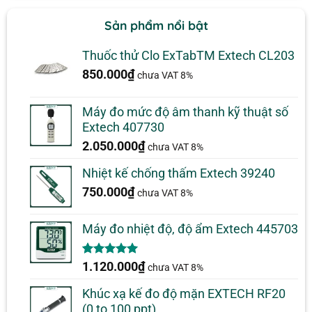
Sản phẩm nổi bật
Thuốc thử Clo ExTabTM Extech CL203
850.000
₫
chưa VAT 8%
Máy đo mức độ âm thanh kỹ thuật số
Extech 407730
2.050.000
₫
chưa VAT 8%
Nhiệt kế chống thấm Extech 39240
750.000
₫
chưa VAT 8%
Máy đo nhiệt độ, độ ẩm Extech 445703
5.00
1
trên 5
1.120.000
₫
chưa VAT 8%
dựa trên
đánh giá
Khúc xạ kế đo độ mặn EXTECH RF20
(0 to 100 ppt)