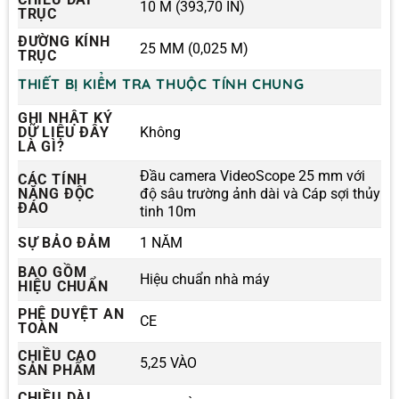
10 M (393,70 IN)
TRỤC
ĐƯỜNG KÍNH
25 MM (0,025 M)
TRỤC
THIẾT BỊ KIỂM TRA THUỘC TÍNH CHUNG
GHI NHẬT KÝ
DỮ LIỆU ĐÂY
Không
LÀ GÌ?
Đầu camera VideoScope 25 mm với
CÁC TÍNH
NĂNG ĐỘC
độ sâu trường ảnh dài và Cáp sợi thủy
ĐÁO
tinh 10m
SỰ BẢO ĐẢM
1 NĂM
BAO GỒM
Hiệu chuẩn nhà máy
HIỆU CHUẨN
PHÊ DUYỆT AN
CE
TOÀN
CHIỀU CAO
5,25 VÀO
SẢN PHẨM
CHIỀU DÀI