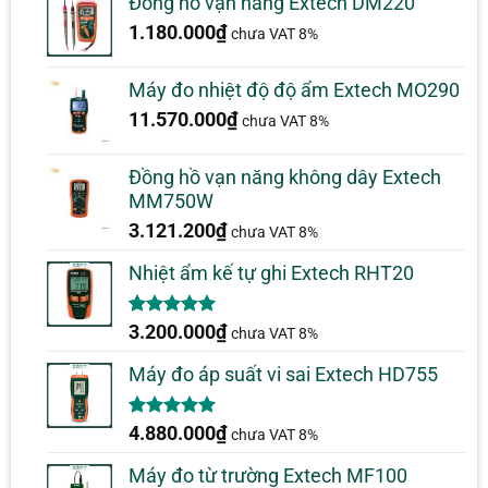
Đồng hồ vạn năng Extech DM220
1.180.000
₫
chưa VAT 8%
Máy đo nhiệt độ độ ẩm Extech MO290
11.570.000
₫
chưa VAT 8%
Đồng hồ vạn năng không dây Extech
MM750W
3.121.200
₫
chưa VAT 8%
Nhiệt ẩm kế tự ghi Extech RHT20
5.00
2
trên 5
3.200.000
₫
chưa VAT 8%
dựa trên
đánh giá
Máy đo áp suất vi sai Extech HD755
5.00
1
trên 5
4.880.000
₫
chưa VAT 8%
dựa trên
đánh giá
Máy đo từ trường Extech MF100