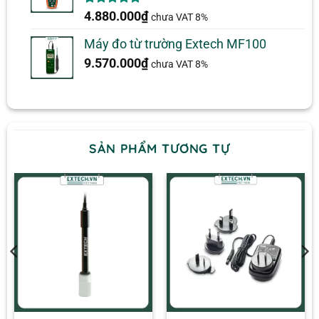
5.00
1
trên 5
4.880.000
₫
chưa VAT 8%
dựa trên
đánh giá
Máy đo từ trường Extech MF100
9.570.000
₫
chưa VAT 8%
SẢN PHẨM TƯƠNG TỰ