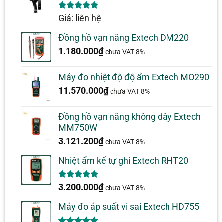
5.00
1
trên 5
Giá: liên hệ
dựa trên
đánh giá
Đồng hồ vạn năng Extech DM220
1.180.000
₫
chưa VAT 8%
Máy đo nhiệt độ độ ẩm Extech MO290
11.570.000
₫
chưa VAT 8%
Đồng hồ vạn năng không dây Extech
MM750W
3.121.200
₫
chưa VAT 8%
Nhiệt ẩm kế tự ghi Extech RHT20
5.00
2
trên 5
3.200.000
₫
chưa VAT 8%
dựa trên
đánh giá
Máy đo áp suất vi sai Extech HD755