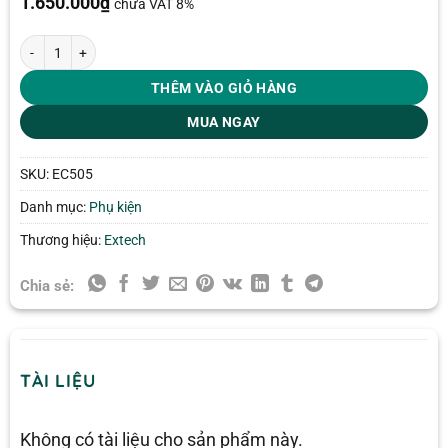
1.650.000
₫
chưa VAT 8%
Điện cực đo đa chỉ tiêu pH/độ dẫn Extech EC505 số lượng
THÊM VÀO GIỎ HÀNG
MUA NGAY
SKU:
EC505
Danh mục:
Phụ kiện
Thương hiệu:
Extech
Chia sẻ:
TÀI LIỆU
Không có tài liệu cho sản phẩm này.