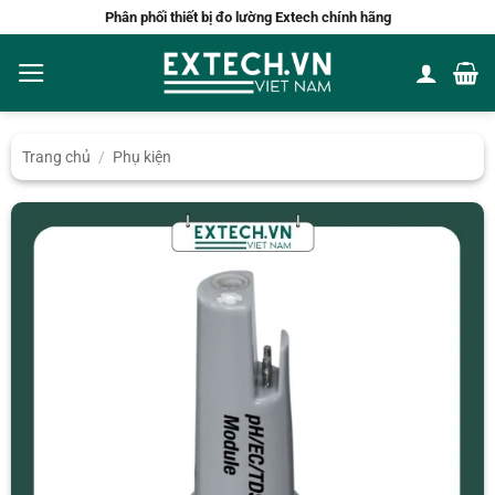
Bỏ
Phân phối thiết bị đo lường Extech chính hãng
qua
nội
dung
Trang chủ
/
Phụ kiện