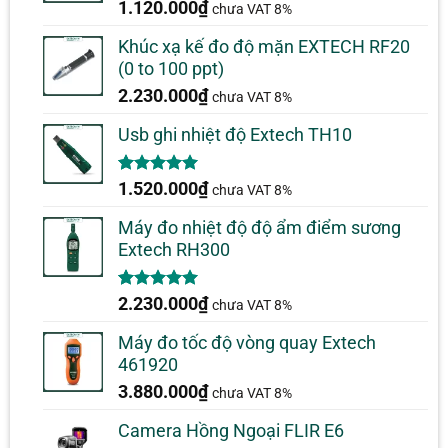
5.00
1
trên 5
1.120.000
₫
chưa VAT 8%
dựa trên
đánh giá
Khúc xạ kế đo độ mặn EXTECH RF20
(0 to 100 ppt)
2.230.000
₫
chưa VAT 8%
Usb ghi nhiệt độ Extech TH10
5.00
1
trên 5
1.520.000
₫
chưa VAT 8%
dựa trên
đánh giá
Máy đo nhiệt độ độ ẩm điểm sương
Extech RH300
5.00
1
trên 5
2.230.000
₫
chưa VAT 8%
dựa trên
đánh giá
Máy đo tốc độ vòng quay Extech
461920
3.880.000
₫
chưa VAT 8%
Camera Hồng Ngoại FLIR E6