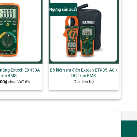
Ngừng sản xuất
 năng Extech EX430A
Bộ kiểm tra điện Extech ETK35: AC /
True RMS
DC True RMS
000
₫
Giá: liên hệ
chưa VAT 8%