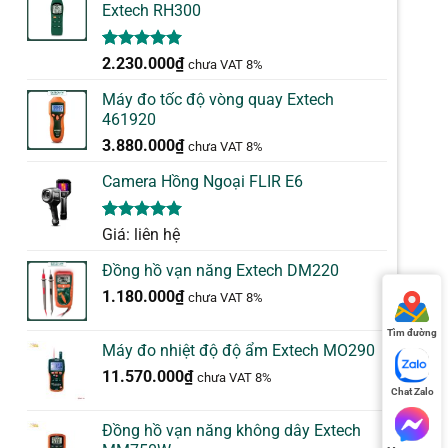
Extech RH300
5.00
1
trên 5
2.230.000
₫
chưa VAT 8%
dựa trên
đánh giá
Máy đo tốc độ vòng quay Extech
461920
3.880.000
₫
chưa VAT 8%
Camera Hồng Ngoại FLIR E6
5.00
1
trên 5
Giá: liên hệ
dựa trên
đánh giá
Đồng hồ vạn năng Extech DM220
1.180.000
₫
chưa VAT 8%
Tìm đường
Máy đo nhiệt độ độ ẩm Extech MO290
11.570.000
₫
chưa VAT 8%
Chat Zalo
Đồng hồ vạn năng không dây Extech