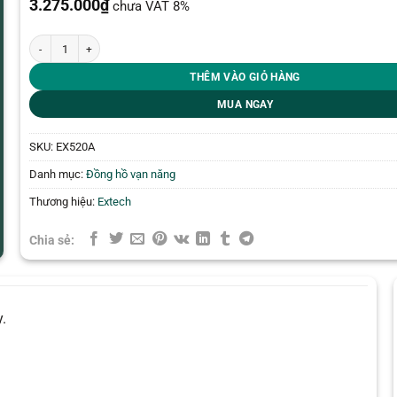
3.275.000
₫
chưa VAT 8%
Đồng hồ vạn năng True RMS Extech EX520A số lượng
THÊM VÀO GIỎ HÀNG
MUA NGAY
SKU:
EX520A
Danh mục:
Đồng hồ vạn năng
Thương hiệu:
Extech
Chia sẻ:
.