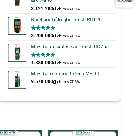
MM750W
Messenger
3.121.200
₫
chưa VAT 8%
Nhiệt ẩm kế tự ghi Extech RHT20
5.00
2
trên 5
3.200.000
₫
chưa VAT 8%
dựa trên
đánh giá
Máy đo áp suất vi sai Extech HD755
5.00
1
trên 5
4.880.000
₫
chưa VAT 8%
dựa trên
đánh giá
Máy đo từ trường Extech MF100
9.570.000
₫
chưa VAT 8%