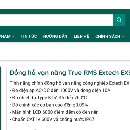
PHẨM
TIN TỨC
HƯỚNG DẪN
LIÊN HỆ
CHÍNH SÁCH
Đồng hồ vạn năng True RMS Extech EX
Tính năng chính đồng hồ vạn năng công nghiệp Extech E
• Đo điện áp AC/DC đến 1000V và dòng điện 10A
• Đo nhiệt độ Type-K từ -45 đến 760°C
• Độ chính xác cơ bản cao đến ±0.09%
• Màn hình LCD 6000 điểm đếm có đèn nền
• Chuẩn CAT IV 600V và chống nước IP67