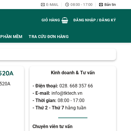
E-MAIL
08:00 - 17:00
Bản tin
GIỎ HÀNG
ĐĂNG NHẬP / ĐĂNG KÝ
PHẦN MỀM
TRA CỨU ĐƠN HÀNG
520A
Kinh doanh & Tư vấn
X520A
- Điện thoại:
028. 668 357 66
- E-mail:
info@tktech.vn
- Thời gian:
08:00 - 17:00
- Thứ 2 - Thứ 7
hằng tuần
Chuyên viên tư vấn