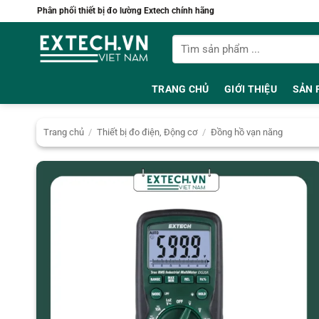
Bỏ
Phân phối thiết bị đo lường Extech chính hãng
qua
Tìm
nội
kiếm:
dung
TRANG CHỦ
GIỚI THIỆU
SẢN 
Trang chủ
/
Thiết bị đo điện, Động cơ
/
Đồng hồ vạn năng