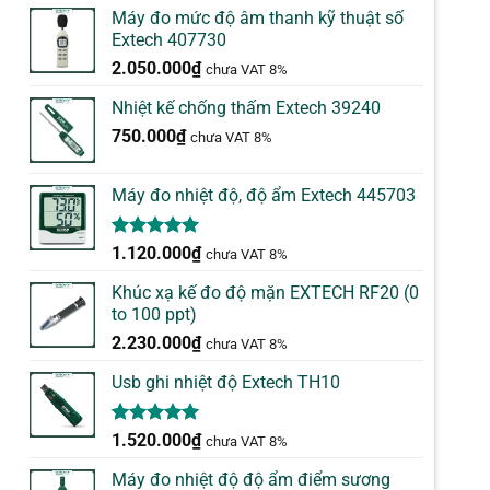
Máy đo mức độ âm thanh kỹ thuật số
Extech 407730
2.050.000
₫
chưa VAT 8%
Nhiệt kế chống thấm Extech 39240
750.000
₫
chưa VAT 8%
Máy đo nhiệt độ, độ ẩm Extech 445703
5.00
1
trên 5
1.120.000
₫
chưa VAT 8%
dựa trên
đánh giá
Khúc xạ kế đo độ mặn EXTECH RF20 (0
to 100 ppt)
2.230.000
₫
chưa VAT 8%
Usb ghi nhiệt độ Extech TH10
5.00
1
trên 5
1.520.000
₫
chưa VAT 8%
dựa trên
đánh giá
Máy đo nhiệt độ độ ẩm điểm sương