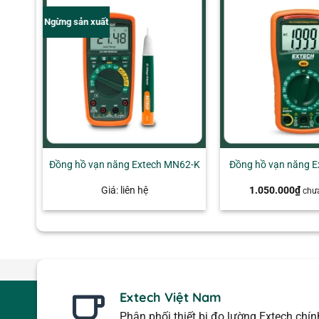
Ngừng sản xuất
+
Đồng hồ vạn năng Extech MN62-K
Đồng hồ vạn năng E
Giá: liên hệ
1.050.000
₫
chư
Extech Việt Nam
Phân phối thiết bị đo lường Extech chí