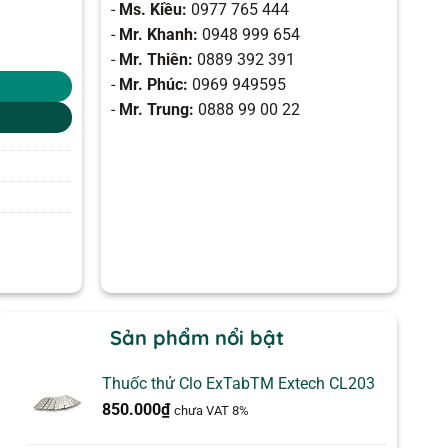
-
Ms. Kiều:
0977 765 444
-
Mr. Khanh:
0948 999 654
-
Mr. Thiên:
0889 392 391
-
Mr. Phúc:
0969 949595
-
Mr. Trung:
0888 99 00 22
Sản phẩm nổi bật
Thuốc thử Clo ExTabTM Extech CL203
850.000
₫
chưa VAT 8%