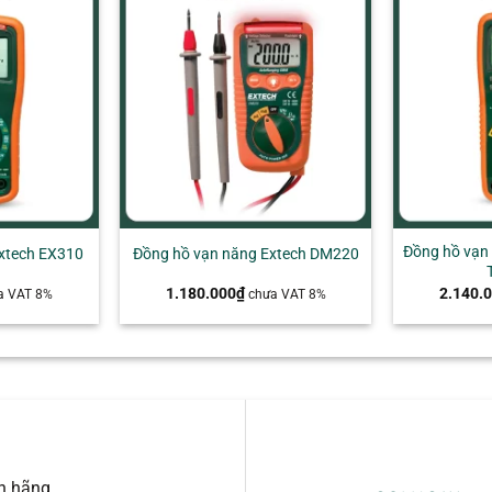
+
+
Đồng hồ vạn
xtech EX310
Đồng hồ vạn năng Extech DM220
1.180.000
₫
2.140.
a VAT 8%
chưa VAT 8%
nh hãng