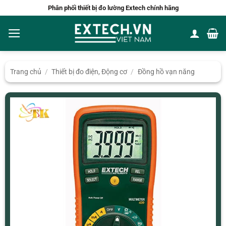
Bỏ
Phân phối thiết bị đo lường Extech chính hãng
qua
nội
dung
Trang chủ
/
Thiết bị đo điện, Động cơ
/
Đồng hồ vạn năng