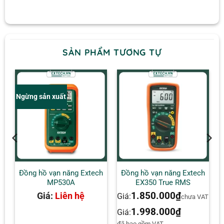
SẢN PHẨM TƯƠNG TỰ
Ngừng sản xuất
h
Đồng hồ vạn năng Extech
Đồng hồ vạn năng Extech
MP530A
EX350 True RMS
1.850.000
₫
Giá:
Liên hệ
Giá:
AT
chưa VAT
1.998.000
₫
Giá:
đã bao gồm VAT