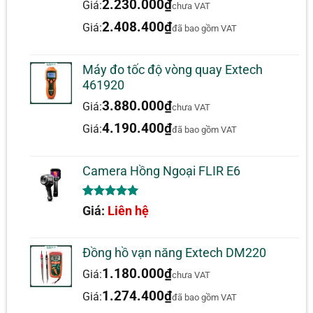
5.00
1
trên 5
2.230.000
₫
Giá:
chưa VAT
dựa trên
đánh giá
2.408.400
₫
Giá:
đã bao gồm VAT
Máy đo tốc độ vòng quay Extech
461920
3.880.000
₫
Giá:
chưa VAT
4.190.400
₫
Giá:
đã bao gồm VAT
Camera Hồng Ngoại FLIR E6
5.00
1
trên 5
Giá:
Liên hệ
dựa trên
đánh giá
Đồng hồ vạn năng Extech DM220
1.180.000
₫
Giá:
chưa VAT
1.274.400
₫
Giá:
đã bao gồm VAT