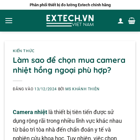
Bỏ
Phân phối thiết bị đo lường Extech chính hãng
qua
nội
dung
KIẾN THỨC
Làm sao để chọn mua camera
nhiệt hồng ngoại phù hợp?
ĐĂNG VÀO
13/12/2024
BỞI
MS KHÁNH THIÊN
Camera nhiệt
là thiết bị tiên tiến được sử
dụng rộng rãi trong nhiều lĩnh vực khác nhau
từ bảo trì tòa nhà đến chẩn đoán y tế và
nghiên cứu khoa học. Tuy nhiên, việc chọn