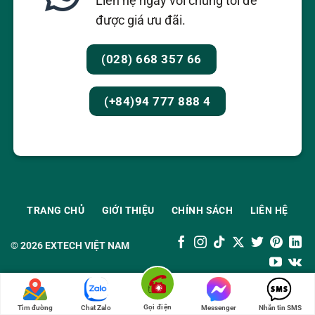
Liên hệ ngay với chúng tôi để
được giá ưu đãi.
(028) 668 357 66
(+84)94 777 888 4
TRANG CHỦ
GIỚI THIỆU
CHÍNH SÁCH
LIÊN HỆ
© 2026
EXTECH VIỆT NAM
Gọi điện
Tìm đường
Chat Zalo
Messenger
Nhắn tin SMS