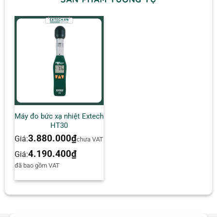
Máy đo bức xạ nhiệt Extech
HT30
3.880.000
₫
Giá:
chưa VAT
4.190.400
₫
Giá:
đã bao gồm VAT