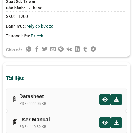
Xuất Xứ:
Taiwan
Bảo hành:
12 tháng
SKU:
HT200
Danh mục:
Máy đo bức xạ
Thương hiệu:
Extech
Chia sẻ:
Tài liệu:
Datasheet
📄
PDF • 222,05 KB
User Manual
📄
PDF • 440,39 KB