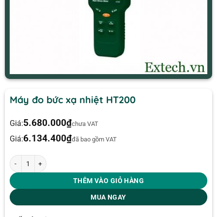
Máy đo bức xạ nhiệt HT200
5.680.000
₫
Giá:
chưa VAT
6.134.400
₫
Giá:
đã bao gồm VAT
Máy đo bức xạ nhiệt HT200 số lượng
THÊM VÀO GIỎ HÀNG
MUA NGAY