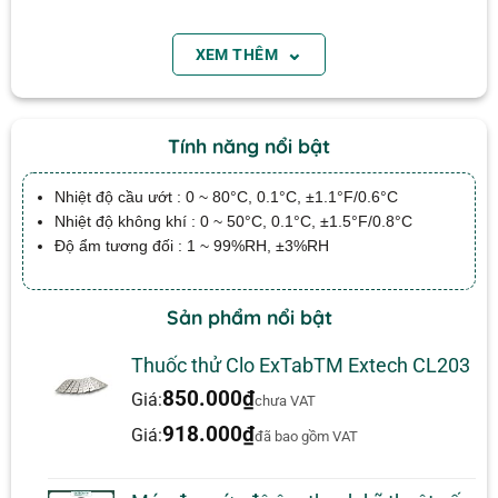
Máy đo bức xạ nhiệt HT200
⌄
XEM THÊM
Email
Tính năng, đặc điểm
Tính năng nổi bật
Sử dụng một cảm biến điện trở để đo
Nhiệt độ cầu ướt : 0 ~ 80°C, 0.1°C, ±1.1°F/0.6°C
chính xác nhiệt độ Bulb ướt Globe
Nhiệt độ không khí : 0 ~ 50°C, 0.1°C, ±1.5°F/0.8°C
(WBGT), Nhiệt độ Black Globe (TG), độ
Độ ẩm tương đối : 1 ~ 99%RH, ±3%RH
ẩm tương đối (RH%), Nhiệt độ không
Sản phẩm nổi bật
khí (TA), bầu ướt (WT) và Dew Point
(DEW)
Đánh giá
Thuốc thử Clo ExTabTM Extech CL203
Đo chỉ số Nhiệt ứng suất khi Độ ẩm
850.000
₫
Chưa có đánh giá nào.
Giá:
chưa VAT
được kết hợp với nhiệt độ, chuyển động
918.000
₫
Giá:
đã bao gồm VAT
không khí