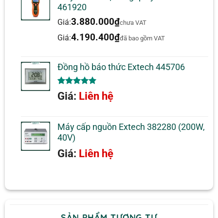
461920
Bộ nhớ : 50 giá trị đọc
3.880.000
₫
Giá:
chưa VAT
Kích thước :
4.190.400
₫
Giá:
đã bao gồm VAT
+ Máy: 300x70x50mm
Đồng hồ báo thức Extech 445706
+ Quả cầu: đường kính 50mm
5.00
1
trên 5
Giá:
Liên hệ
dựa trên
đánh giá
Trọng lượng: 220g
Máy cấp nguồn Extech 382280 (200W,
40V)
Giá:
Liên hệ
SẢN PHẨM TƯƠNG TỰ