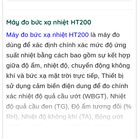
Máy đo bức xạ nhiệt HT200
Máy đo bức xạ nhiệt HT200
là máy đo
dùng để xác định chính xác mức độ ứng
suất nhiệt bằng cách bao gồm sự kết hợp
giữa độ ẩm, nhiệt độ, chuyển động không
khí và bức xạ mặt trời trực tiếp, Thiết bị
sử dụng cảm biến điện dung để đo chính
xác nhiệt độ quả cầu ướt (WBGT), Nhiệt
độ quả cầu đen (TG), Độ ẩm tương đối (%
RH), Nhiệt độ không khí (TA), Bóng ướt
(WT) và Điểm sương (DEW).
HT200
có
thể theo dõi tác động của bức xạ mặt trời