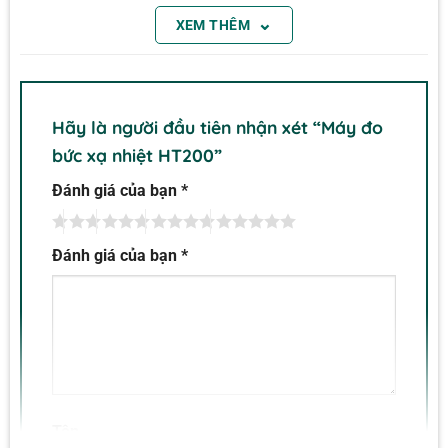
⌄
trực tiếp lên bề mặt tiếp xúc
XEM THÊM
Hãy là người đầu tiên nhận xét “Máy đo
bức xạ nhiệt HT200”
Đánh giá của bạn
*
Đánh giá của bạn
*
Tên