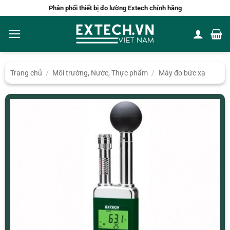
Bỏ
Phân phối thiết bị đo lường Extech chính hãng
qua
nội
dung
Trang chủ
/
Môi trường, Nước, Thực phẩm
/
Máy đo bức xạ