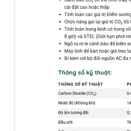
cài đặt cao hoặc thấp
Tính toán các giá trị Điểm sươn
Chức năng gọi lại giá trị CO₂ tối 
Tính toán trung bình có trọng s
8 giờ) và STEL (Giới hạn phơi 
Ngõ ra rơ le cảnh báo để kiểm s
Máy tính để bàn hoặc giá treo t
Đi kèm với bộ đổi nguồn AC đa 
Thông số kỹ thuật:
THÔNG SỐ KỸ THUẬT
P
Carbon Dioxide (CO₂)
0
Nhiệt độ (Không khí)
14
Độ ẩm tương đối
0,
Bầu ướt
Tí