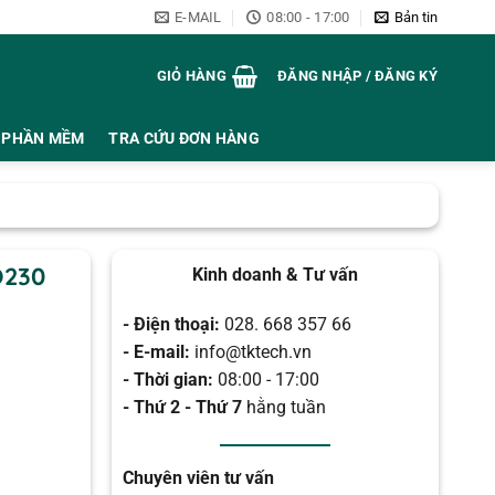
E-MAIL
08:00 - 17:00
Bản tin
GIỎ HÀNG
ĐĂNG NHẬP / ĐĂNG KÝ
PHẦN MỀM
TRA CỨU ĐƠN HÀNG
O230
Kinh doanh & Tư vấn
- Điện thoại:
028. 668 357 66
- E-mail:
info@tktech.vn
- Thời gian:
08:00 - 17:00
- Thứ 2 - Thứ 7
hằng tuần
Chuyên viên tư vấn