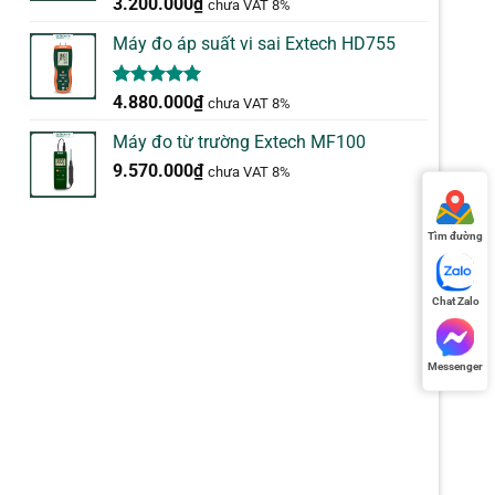
5.00
2
trên 5
3.200.000
₫
chưa VAT 8%
dựa trên
đánh giá
Máy đo áp suất vi sai Extech HD755
5.00
1
trên 5
4.880.000
₫
chưa VAT 8%
dựa trên
đánh giá
Máy đo từ trường Extech MF100
9.570.000
₫
chưa VAT 8%
Tìm đường
Chat Zalo
Messenger