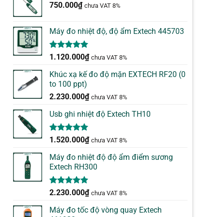
750.000
₫
chưa VAT 8%
Máy đo nhiệt độ, độ ẩm Extech 445703
5.00
1
trên 5
1.120.000
₫
chưa VAT 8%
dựa trên
đánh giá
Khúc xạ kế đo độ mặn EXTECH RF20 (0
to 100 ppt)
2.230.000
₫
chưa VAT 8%
Usb ghi nhiệt độ Extech TH10
5.00
1
trên 5
1.520.000
₫
chưa VAT 8%
dựa trên
đánh giá
Máy đo nhiệt độ độ ẩm điểm sương
Extech RH300
5.00
1
trên 5
2.230.000
₫
chưa VAT 8%
dựa trên
đánh giá
Máy đo tốc độ vòng quay Extech