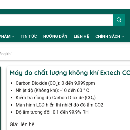
PHẨM
TIN TỨC
HƯỚNG DẪN
LIÊN HỆ
CHÍNH SÁCH
ông khí
Máy đo chất lượng không khí Extech C
Carbon Dioxide (CO₂): 0 đến 9,999ppm
Nhiệt độ (Không khí): -10 đến 60 ° C
Kiểm tra nồng độ Carbon Dioxide (CO₂)
Màn hình LCD hiển thị nhiệt độ độ ẩm CO2
Độ ẩm tương đối: 0,1 đến 99,9% RH
Giá: liên hệ