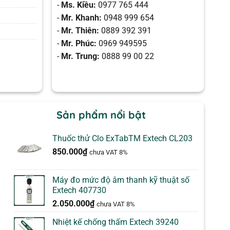
-
Ms. Kiều:
0977 765 444
-
Mr. Khanh:
0948 999 654
-
Mr. Thiên:
0889 392 391
-
Mr. Phúc:
0969 949595
-
Mr. Trung:
0888 99 00 22
Sản phẩm nổi bật
Thuốc thử Clo ExTabTM Extech CL203
850.000
₫
chưa VAT 8%
Máy đo mức độ âm thanh kỹ thuật số
Extech 407730
2.050.000
₫
chưa VAT 8%
Nhiệt kế chống thấm Extech 39240