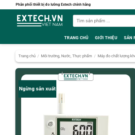
Bỏ
Phân phối thiết bị đo lường Extech chính hãng
qua
Tìm
nội
kiếm:
dung
TRANG CHỦ
GIỚI THIỆU
SẢN 
Trang chủ
/
Môi trường, Nước, Thực phẩm
/
Máy đo chất lượng kh
Ngừng sản xuất