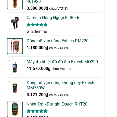
461920
3.880.000
₫
chưa VAT 8%
Camera Hồng Ngoại FLIR E6
5.00
1
trên 5
Giá: liên hệ
dựa trên
đánh giá
Đồng hồ vạn năng Extech DM220
1.180.000
₫
chưa VAT 8%
Máy đo nhiệt độ độ ẩm Extech MO290
11.570.000
₫
chưa VAT 8%
Đồng hồ vạn năng không dây Extech
MM750W
3.121.200
₫
chưa VAT 8%
Nhiệt ẩm kế tự ghi Extech RHT20