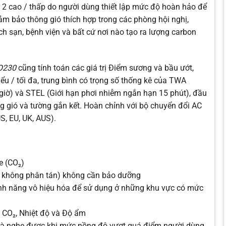
2 cao / thấp do người dùng thiết lập mức độ hoàn hảo để
ảm bảo thông gió thích hợp trong các phòng hội nghị,
ch sạn, bệnh viện và bất cứ nơi nào tạo ra lượng carbon
O230
cũng tính toán các giá trị Điểm sương và bầu ướt,
hiểu / tối đa, trung bình có trọng số thống kê của TWA
8 giờ) và STEL (Giới hạn phơi nhiễm ngắn hạn 15 phút), đầu
ng gió và tường gắn kết. Hoàn chỉnh với bộ chuyển đổi AC
S, EU, UK, AUS).
e (CO₂)
 không phân tán) không cần bảo dưỡng
ính năng vô hiệu hóa để sử dụng ở những khu vực có mức
i CO₂, Nhiệt độ và Độ ẩm
 và nghe được khi mức nồng độ vượt quá điểm người dùng