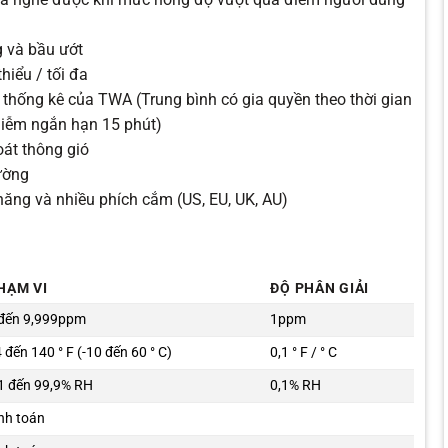
g và bầu ướt
thiểu / tối đa
ố thống kê của TWA (Trung bình có gia quyền theo thời gian
nhiễm ngắn hạn 15 phút)
oát thông gió
ường
năng và nhiều phích cắm (US, EU, UK, AU)
HẠM VI
ĐỘ PHÂN GIẢI
 đến 9,999ppm
1ppm
 đến 140 ° F (-10 đến 60 ° C)
0,1 ° F / ° C
1 đến 99,9% RH
0,1% RH
nh toán