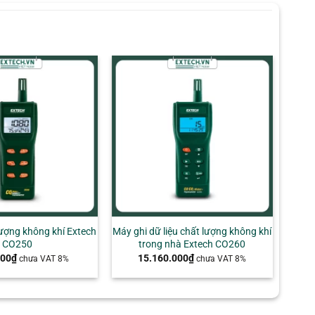
+
ượng không khí Extech
Máy ghi dữ liệu chất lượng không khí
CO250
trong nhà Extech CO260
000
₫
15.160.000
₫
chưa VAT 8%
chưa VAT 8%