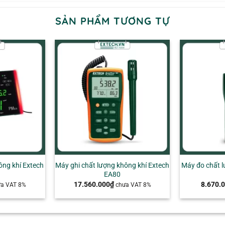
SẢN PHẨM TƯƠNG TỰ
+
+
ông khí Extech
Máy ghi chất lượng không khí Extech
Máy đo chất l
EA80
17.560.000
₫
8.670.
ưa VAT 8%
chưa VAT 8%