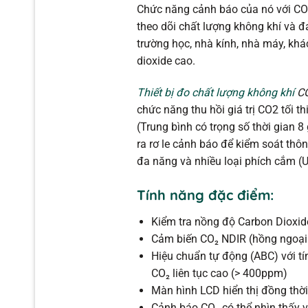
Chức năng cảnh báo của nó với CO 
theo dõi chất lượng không khí và đ
trường học, nhà kính, nhà máy, khá
dioxide cao.
Thiết bị đo chất lượng không khí
C
chức năng thu hồi giá trị CO2 tối t
(Trung bình có trọng số thời gian 
ra rơ le cảnh báo để kiểm soát thô
đa năng và nhiều loại phích cắm (U
Tính năng đặc điểm:
Kiểm tra nồng độ Carbon Dioxid
Cảm biến CO₂ NDIR (hồng ngoại
Hiệu chuẩn tự động (ABC) với t
CO₂ liên tục cao (> 400ppm)
Màn hình LCD hiển thị đồng thờ
Cảnh báo CO₂ có thể nhìn thấy