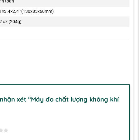
nh toán
.1×3.4×2.4 “(130x85x60mm)
2 oz (204g)
 nhận xét “Máy đo chất lượng không khí