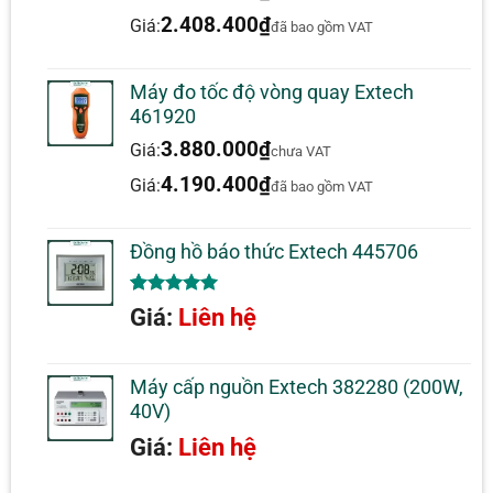
dựa trên
đánh giá
2.408.400
₫
Giá:
đã bao gồm VAT
Máy đo tốc độ vòng quay Extech
461920
3.880.000
₫
Giá:
chưa VAT
4.190.400
₫
Giá:
đã bao gồm VAT
Đồng hồ báo thức Extech 445706
5.00
1
trên 5
Giá:
Liên hệ
dựa trên
đánh giá
Máy cấp nguồn Extech 382280 (200W,
40V)
Giá:
Liên hệ