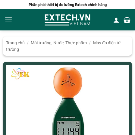
Bỏ
Phân phối thiết bị đo lường Extech chính hãng
qua
nội
dung
Trang chủ
/
Môi trường, Nước, Thực phẩm
/
Máy đo điện từ
trường