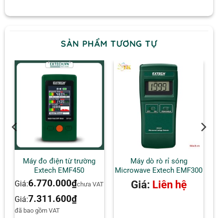
SẢN PHẨM TƯƠNG TỰ
Máy đo điện từ trường
Máy dò rò rỉ sóng
Extech EMF450
Microwave Extech EMF300
6.770.000
₫
Giá:
Liên hệ
Giá:
AT
chưa VAT
7.311.600
₫
Giá:
đã bao gồm VAT