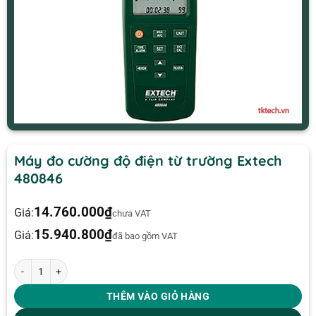
Máy đo cường độ điện từ trường Extech
480846
14.760.000
₫
Giá:
chưa VAT
15.940.800
₫
Giá:
đã bao gồm VAT
Máy đo cường độ điện từ trường Extech 480846 số lượng
THÊM VÀO GIỎ HÀNG