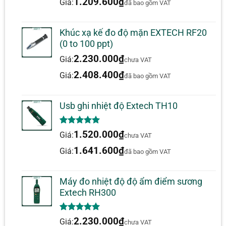
1.209.600
₫
Phát hiện / cài đặt mạng LAN không
Giá:
đã bao gồm VAT
dây (Wi-Fi)
Các ứng dụng giao tiếp không dây (CW
Khúc xạ kế đo độ mặn EXTECH RF20
(0 to 100 ppt)
TDMA GSM DECT)
2.230.000
₫
Rò rỉ lò vi sóng
Giá:
chưa VAT
2.408.400
₫
Giá:
đã bao gồm VAT
Usb ghi nhiệt độ Extech TH10
5.00
1
trên 5
1.520.000
₫
Giá:
chưa VAT
dựa trên
đánh giá
1.641.600
₫
Giá:
đã bao gồm VAT
Máy đo nhiệt độ độ ẩm điểm sương
Extech RH300
5.00
1
trên 5
2.230.000
₫
Giá:
chưa VAT