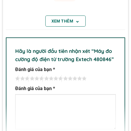
⌄
XEM THÊM
Hãy là người đầu tiên nhận xét “Máy đo
cường độ điện từ trường Extech 480846”
Đánh giá của bạn
*
Đánh giá của bạn
*
Máy đo cường độ trường điện từ Extech 480846 lý
tưởng để thực hiện các phép đo bức xạ ăng ten của
trạm gốc điện thoại di động, đo công suất RF cho
máy phát, phát hiện / cài đặt mạng LAN không dây