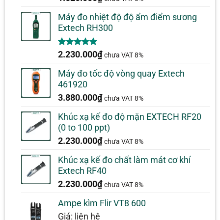
dựa trên
đánh giá
Máy đo nhiệt độ độ ẩm điểm sương
Extech RH300
5.00
1
trên 5
2.230.000
₫
chưa VAT 8%
dựa trên
đánh giá
Máy đo tốc độ vòng quay Extech
461920
3.880.000
₫
chưa VAT 8%
Khúc xạ kế đo độ mặn EXTECH RF20
(0 to 100 ppt)
2.230.000
₫
chưa VAT 8%
Khúc xạ kế đo chất làm mát cơ khí
Extech RF40
2.230.000
₫
chưa VAT 8%
Ampe kìm Flir VT8 600
Giá: liên hệ