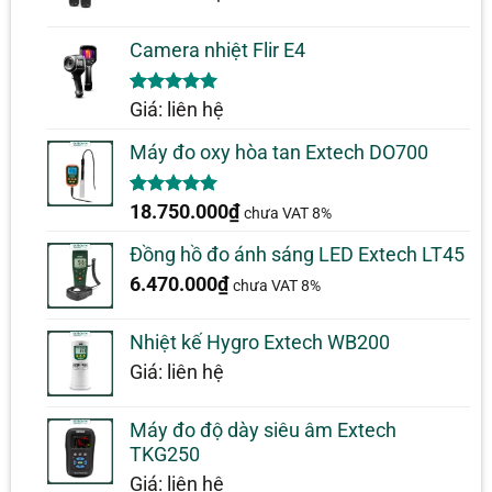
Camera nhiệt Flir E4
5.00
1
trên 5
Giá: liên hệ
dựa trên
đánh giá
Máy đo oxy hòa tan Extech DO700
5.00
1
trên 5
18.750.000
₫
chưa VAT 8%
dựa trên
đánh giá
Đồng hồ đo ánh sáng LED Extech LT45
6.470.000
₫
chưa VAT 8%
Nhiệt kế Hygro Extech WB200
Giá: liên hệ
Máy đo độ dày siêu âm Extech
TKG250
Giá: liên hệ