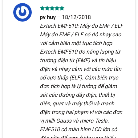
Được xếp
pv huy
–
18/12/2018
hạng
5
5
sao
Extech EMF510: Máy đo EMF / ELF
Máy đo EMF / ELF có độ nhạy cao
với cảm biến một trục tích hợp
Extech EMF510 đo năng lượng từ
trường điện từ (EMF) và tín hiệu
điện và nhạy cảm với các mức tần
số cực thấp (ELF). Cảm biến trục
đơn tích hợp là lý tưởng để giám
sát các đường dây điện, thiết bị
điện, quạt và máy thổi và mạch
điện trong hai phạm vi với các đơn
vị milli-Gauss và micro-Tesla.
EMF510 có màn hình LCD lớn có