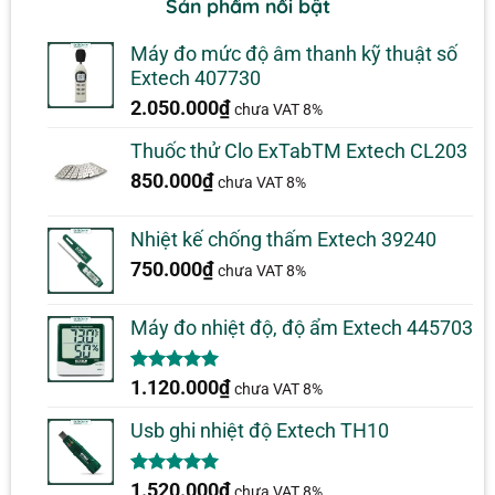
Sản phẩm nổi bật
Máy đo mức độ âm thanh kỹ thuật số
Extech 407730
2.050.000
₫
chưa VAT 8%
Thuốc thử Clo ExTabTM Extech CL203
850.000
₫
chưa VAT 8%
Nhiệt kế chống thấm Extech 39240
750.000
₫
chưa VAT 8%
Máy đo nhiệt độ, độ ẩm Extech 445703
5.00
1
trên 5
1.120.000
₫
chưa VAT 8%
dựa trên
đánh giá
Usb ghi nhiệt độ Extech TH10
5.00
1
trên 5
1.520.000
₫
chưa VAT 8%