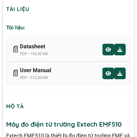
TÀI LIỆU
Tài liệu:
Datasheet
📄
PDF • 192,42 KB
User Manual
📄
PDF • 212,00 KB
MÔ TẢ
Máy đo điện từ trường Extech EMF510
Extech EMF510 là thiết bị đo điện từ trường EMF và