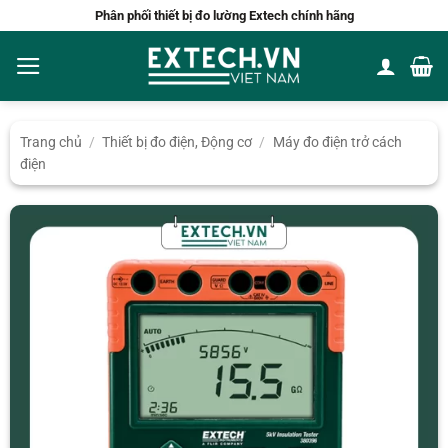
Bỏ
Phân phối thiết bị đo lường Extech chính hãng
qua
nội
dung
Trang chủ
/
Thiết bị đo điện, Động cơ
/
Máy đo điện trở cách
điện