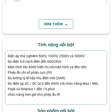
Tên
Tính năng sản phẩm
• Kiểm tra điện áp 500V, 1000V, 2500V và 5000V
⌄
XEM THÊM
Email
• Đo điện trở cách điện tới 60GΩ
• Màn hình đếm lớn 6000 với biểu đồ vạch và đèn
nền
Tính năng nổi bật
• Đo chỉ số phân cực (PI)
• Đo tỷ lệ hấp thụ điện môi (DAR)
Điện áp thử nghiệm 500V, 1000V, 2500V và 5000V
• Đo điện áp AC/DC từ 0 đến 600V với Hàm
Đo điện trở cách điện đến 60GOhm
Max/Min, Đỉnh và Tương đối
Màn hình lớn 6000 hiển thị với màn hình và đèn nền
Phép đo chỉ số phân cực (PI)
• Chức năng hẹn giờ từ 1 đến 15 phút cho phép đo
Đo lường tỷ lệ hấp thụ điện môi (DAR)
hồng ngoại
Đo điện áp AC / DC từ 0 đến 600V với chức năng Max / Min,
1 đánh giá cho
Máy đo điện trở cách điện Extech
• Đo điện trở
Peak và Relative 1 đến 15 phút
380396 (Dòng cao áp 220V)
chức năng hẹn giờ cho phép đo IR
• Tự động sắp xếp
• Hiển thị điện áp đầu ra và điện áp phóng điện
• Chức năng tự động xả và cảnh báo điện áp đầu ra
Sản phẩm nổi bật