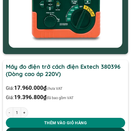
Máy đo điện trở cách điện Extech 380396
(Dòng cao áp 220V)
17.960.000
₫
Giá:
chưa VAT
19.396.800
₫
Giá:
đã bao gồm VAT
Máy đo điện trở cách điện Extech 380396 (Dòng cao áp 220V) số lượng
THÊM VÀO GIỎ HÀNG