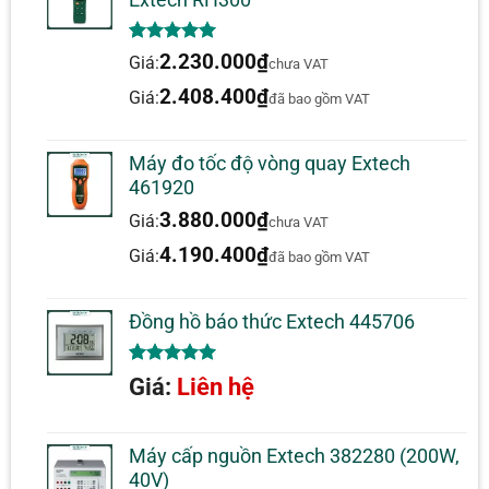
Extech RH300
và kiểm tra pin
Hoàn thành với các dẫn thử
5.00
1
trên 5
2.230.000
₫
Giá:
nghiệm, pin 8 x C, bộ chuyển đổi
chưa VAT
dựa trên
đánh giá
nguồn AC 220V và hộp đựng nặng
2.408.400
₫
Giá:
đã bao gồm VAT
Máy đo tốc độ vòng quay Extech
461920
3.880.000
₫
Giá:
chưa VAT
4.190.400
₫
Giá:
đã bao gồm VAT
Đồng hồ báo thức Extech 445706
5.00
1
trên 5
Giá:
Liên hệ
dựa trên
đánh giá
Máy cấp nguồn Extech 382280 (200W,
40V)