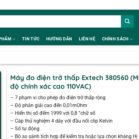
PHẨM
TIN TỨC
HƯỚNG DẪN
LIÊN HỆ
CHÍNH SÁCH
Máy đo điện trở thấp Extech 380560 (M
độ chính xác cao 110VAC)
– 7 phạm vi cho phép đo điện trở thấp rộng
– Độ phân giải cao đến 0,01mOhm
– Hiển thị số đếm 1999 với 0,8 “chữ số
– Cáp thử nghiệm 4 dây với đầu nối clip Kelvin
– Số tự động
– Bộ so sánh tích hợp để kiểm tra hoặc lựa chọn kháng Hi 