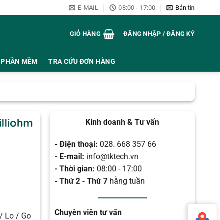
E-MAIL
08:00 - 17:00
Bản tin
GIỎ HÀNG
ĐĂNG NHẬP / ĐĂNG KÝ
PHẦN MỀM
TRA CỨU ĐƠN HÀNG
illiohm
Kinh doanh & Tư vấn
- Điện thoại:
028. 668 357 66
- E-mail:
info@tktech.vn
- Thời gian:
08:00 - 17:00
- Thứ 2 - Thứ 7
hằng tuần
Chuyên viên tư vấn
/ Lo / Go