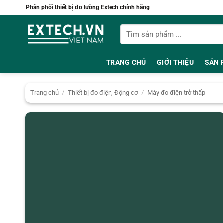
Bỏ
Phân phối thiết bị đo lường Extech chính hãng
qua
Tìm
nội
kiếm:
dung
TRANG CHỦ
GIỚI THIỆU
SẢN 
Trang chủ
/
Thiết bị đo điện, Động cơ
/
Máy đo điện trở thấp