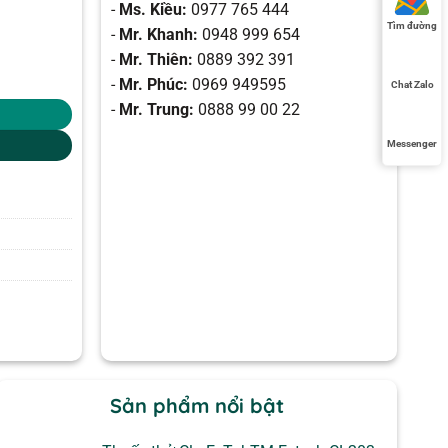
-
Ms. Kiều:
0977 765 444
Tìm đường
-
Mr. Khanh:
0948 999 654
-
Mr. Thiên:
0889 392 391
 lượng
-
Mr. Phúc:
0969 949595
Chat Zalo
-
Mr. Trung:
0888 99 00 22
Messenger
Sản phẩm nổi bật