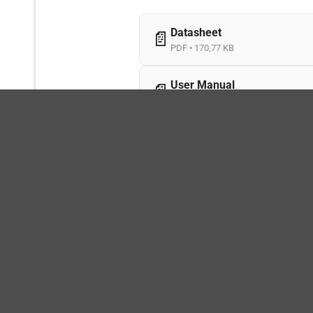
Datasheet
📄
PDF • 170,77 KB
User Manual
📄
PDF • 154,81 KB
Máy đo điện trở thấ
MÔ TẢ
xác cao 110VAC
Máy đo điện trở thấp để bàn
Extec
cách sử dụng dây dẫn thử kẹp Kelvin
1999 số đếm với chữ số 0,8″, chức
hoặc lựa chọn điện trở Hi/Lo/Go. H
nguồn.