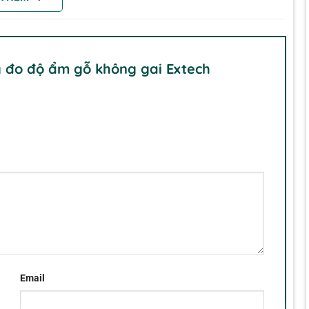
p xúc
y đo độ ẩm gỗ không gai Extech
đang được thử nghiệm, Nhiệt độ không khí, Nhiệt độ hồng
m tương đối, Nhiệt độ không khí cộng với Hạt trên Pound
ác định điểm ngưng tụ
 chỉ báo pin yếu
ng ngoại
Email