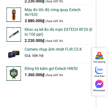
5.00
1
trên 5
2.230.000
₫
chưa VAT 8%
dựa trên
đánh giá
Máy đo tốc độ vòng quay Extech
461920
3.880.000
₫
chưa VAT 8%
Khúc xạ kế đo độ mặn EXTECH RF20 (0
to 100 ppt)
2.230.000
₫
chưa VAT 8%
Camera chụp ảnh nhiệt FLIR C3-X
Giá: liên hệ
Tìm đường
Đồng hồ bấm giờ Extech HW30
1.360.000
₫
chưa VAT 8%
Chat Zalo
Messenger