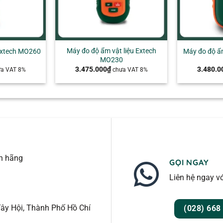
+
+
Máy đo độ ẩm vật liệu Extech
Extech MO260
Máy đo độ ẩ
MO230
3.475.000
₫
3.480.0
ưa VAT 8%
chưa VAT 8%
nh hãng
GỌI NGAY
Liên hệ ngay vớ
ây Hội, Thành Phố Hồ Chí
(028) 668