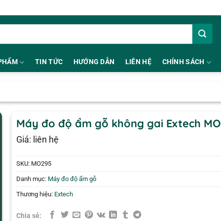
PHẨM
TIN TỨC
HƯỚNG DẪN
LIÊN HỆ
CHÍNH SÁCH
Máy đo độ ẩm gỗ không gai Extech M
Giá: liên hệ
SKU:
MO295
Danh mục:
Máy đo độ ẩm gỗ
Thương hiệu:
Extech
Chia sẻ: