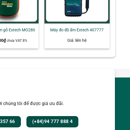
m gỗ Extech MO280
Máy đo độ ẩm Extech 407777
00
₫
Giá: liên hệ
chưa VAT 8%
i chúng tôi để được giá ưu đãi.
 357 66
(+84)94 777 888 4