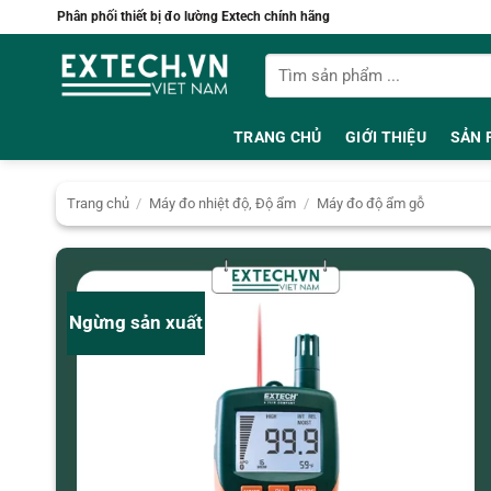
Bỏ
Phân phối thiết bị đo lường Extech chính hãng
qua
Tìm
nội
kiếm:
dung
TRANG CHỦ
GIỚI THIỆU
SẢN 
Trang chủ
/
Máy đo nhiệt độ, Độ ẩm
/
Máy đo độ ẩm gỗ
Ngừng sản xuất