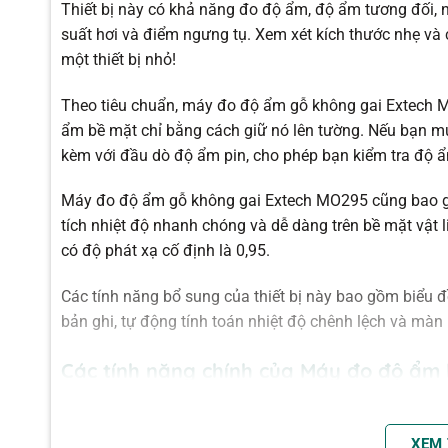
Thiết bị này có khả năng đo độ ẩm, độ ẩm tương đối, n
suất hơi và điểm ngưng tụ. Xem xét kích thước nhẹ và
một thiết bị nhỏ!
Theo tiêu chuẩn, máy đo độ ẩm gỗ không gai Extech 
ẩm bề mặt chỉ bằng cách giữ nó lên tường. Nếu bạn m
kèm với đầu dò độ ẩm pin, cho phép bạn kiểm tra độ ẩ
Máy đo độ ẩm gỗ không gai Extech MO295 cũng bao gồ
tích nhiệt độ nhanh chóng và dễ dàng trên bề mặt vật l
có độ phát xạ cố định là 0,95.
Các tính năng bổ sung của thiết bị này bao gồm biểu đồ t
bản ghi, tự động tính toán nhiệt độ chênh lệch và màn
Các tính năng chính của Máy đo độ ẩm 
ngoại
Theo dõi độ ẩm trong gỗ và các vật liệu xây dựng khá
XEM