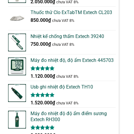
2.050.000
₫
chưa VAT 8%
Thuốc thử Clo ExTabTM Extech CL203
850.000
₫
chưa VAT 8%
Nhiệt kế chống thấm Extech 39240
750.000
₫
chưa VAT 8%
Máy đo nhiệt độ, độ ẩm Extech 445703
5.00
1
trên 5
1.120.000
₫
chưa VAT 8%
dựa trên
đánh giá
Usb ghi nhiệt độ Extech TH10
5.00
1
trên 5
1.520.000
₫
chưa VAT 8%
dựa trên
đánh giá
Máy đo nhiệt độ độ ẩm điểm sương
Extech RH300