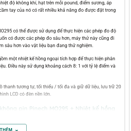
hiệt độ không khí, hạt trên mỗi pound, điểm sương, áp
 cầm tay của nó có rất nhiều khả năng đo được đặt trong
MO295 có thể được sử dụng để thực hiện các phép đo độ
uốn có được các phép đo sâu hơn, máy thử này cũng đi
m sâu hơn vào vật liệu bạn đang thử nghiệm.
m một nhiệt kế hồng ngoại tích hợp để thực hiện phân
iệu. Điều này sử dụng khoảng cách 8: 1 với tỷ lệ điểm và
hanh tương tự, tối thiểu / tối đa và giữ dữ liệu, lưu trữ 20
 hình LCD có đèn nền lớn.
không pin Pinech MO295 + Nhiệt kế hồng
c mà hầu như không có thiệt hại bề mặt với cảm biến
⌄
 THÊM