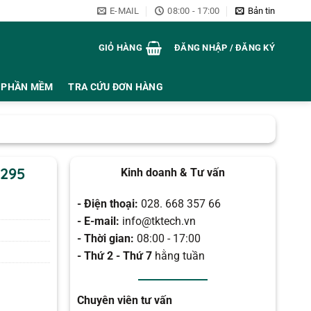
E-MAIL
08:00 - 17:00
Bản tin
GIỎ HÀNG
ĐĂNG NHẬP / ĐĂNG KÝ
PHẦN MỀM
TRA CỨU ĐƠN HÀNG
O295
Kinh doanh & Tư vấn
- Điện thoại:
028. 668 357 66
- E-mail:
info@tktech.vn
- Thời gian:
08:00 - 17:00
- Thứ 2 - Thứ 7
hằng tuần
Chuyên viên tư vấn