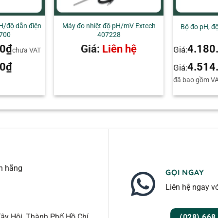
+
pH/độ dẫn điện
Máy đo nhiệt độ pH/mV Extech
Bộ đo pH, đ
C700
407228
00
₫
Giá:
Liên hệ
4.180
Giá:
chưa VAT
00
₫
4.514
Giá:
đã bao gồm V
nh hãng
GỌI NGAY
Liên hệ ngay vớ
ây Hội, Thành Phố Hồ Chí
(028) 668