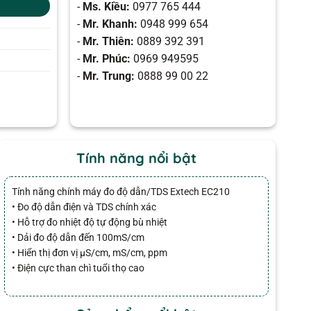
-
Ms. Kiều:
0977 765 444
-
Mr. Khanh:
0948 999 654
-
Mr. Thiên:
0889 392 391
-
Mr. Phúc:
0969 949595
-
Mr. Trung:
0888 99 00 22
Tính năng nổi bật
Tính năng chính máy đo độ dẫn/TDS Extech EC210
• Đo độ dẫn điện và TDS chính xác
• Hỗ trợ đo nhiệt độ tự động bù nhiệt
• Dải đo độ dẫn đến 100mS/cm
• Hiển thị đơn vị µS/cm, mS/cm, ppm
• Điện cực than chì tuổi thọ cao