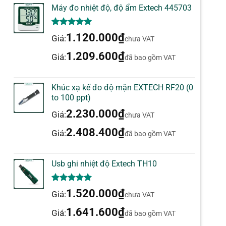
Máy đo nhiệt độ, độ ẩm Extech 445703
5.00
1
trên 5
1.120.000
₫
Giá:
chưa VAT
dựa trên
đánh giá
1.209.600
₫
Giá:
đã bao gồm VAT
Khúc xạ kế đo độ mặn EXTECH RF20 (0
to 100 ppt)
2.230.000
₫
Giá:
chưa VAT
2.408.400
₫
Giá:
đã bao gồm VAT
Usb ghi nhiệt độ Extech TH10
5.00
1
trên 5
1.520.000
₫
Giá:
chưa VAT
dựa trên
đánh giá
1.641.600
₫
Giá:
đã bao gồm VAT