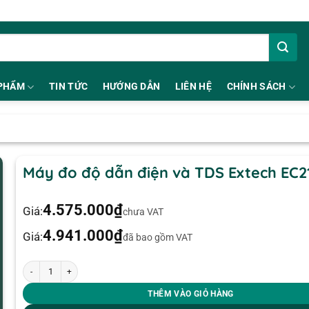
PHẨM
TIN TỨC
HƯỚNG DẪN
LIÊN HỆ
CHÍNH SÁCH
Máy đo độ dẫn điện và TDS Extech EC2
4.575.000
₫
Giá:
chưa VAT
4.941.000
₫
Giá:
đã bao gồm VAT
Máy đo độ dẫn điện và TDS Extech EC210 số lượng
THÊM VÀO GIỎ HÀNG