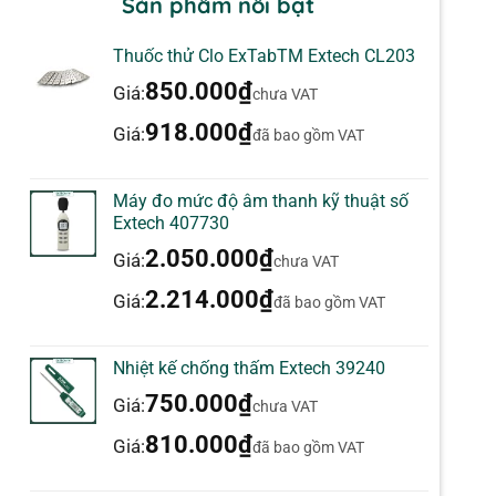
Sản phẩm nổi bật
Thuốc thử Clo ExTabTM Extech CL203
850.000
₫
Giá:
chưa VAT
918.000
₫
Giá:
đã bao gồm VAT
Máy đo mức độ âm thanh kỹ thuật số
Extech 407730
2.050.000
₫
Giá:
chưa VAT
2.214.000
₫
Giá:
đã bao gồm VAT
Nhiệt kế chống thấm Extech 39240
750.000
₫
Giá:
chưa VAT
810.000
₫
Giá:
đã bao gồm VAT