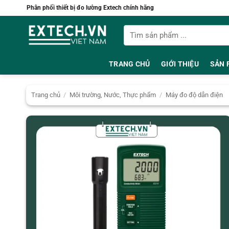
Bỏ
Phân phối thiết bị đo lường Extech chính hãng
qua
Tìm
nội
kiếm:
dung
TRANG CHỦ
GIỚI THIỆU
SẢN 
Trang chủ
/
Môi trường, Nước, Thực phẩm
/
Máy đo độ dẫn điện