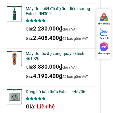
Máy đo nhiệt độ độ ẩm điểm sương
Extech RH300
Tìm đường
5.00
1
trên 5
2.230.000
₫
Giá:
chưa VAT
dựa trên
đánh giá
2.408.400
₫
Giá:
đã bao gồm VAT
Chat Zalo
Máy đo tốc độ vòng quay Extech
Messenger
461920
3.880.000
₫
Giá:
chưa VAT
4.190.400
₫
Giá:
đã bao gồm VAT
Đồng hồ báo thức Extech 445706
5.00
1
trên 5
Giá:
Liên hệ
dựa trên
đánh giá