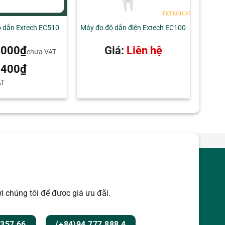
ộ dẫn Extech EC510
Máy đo độ dẫn điện Extech EC100
.000
₫
Giá:
Liên hệ
chưa VAT
.400
₫
AT
i chúng tôi để được giá ưu đãi.
 357 66
(+84)94 777 888 4