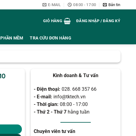
E-MAIL
08:00 - 17:00
Bản tin
GIỎ HÀNG
ĐĂNG NHẬP / ĐĂNG KÝ
PHẦN MỀM
TRA CỨU ĐƠN HÀNG
10
Kinh doanh & Tư vấn
- Điện thoại:
028. 668 357 66
- E-mail:
info@tktech.vn
- Thời gian:
08:00 - 17:00
- Thứ 2 - Thứ 7
hằng tuần
Chuyên viên tư vấn