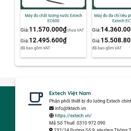
+
+
Máy đo chất lượng nước Extech
Máy đo đa chỉ tiêu 
EC600
Extech E
11.570.000
₫
14.360.0
Giá:
Giá:
chưa VAT
12.495.600
₫
15.508.8
Giá:
Giá:
đã bao gồm VAT
đã bao gồm VAT
Extech Việt Nam
Phân phối thiết bị đo lường Extech chí
info@tktech.vn
https://extech.vn/
Mã Số Thuế: 0310 972 090
232/14 Đường Số 9, phường Thông T