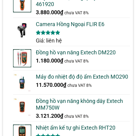
461920
3.880.000
₫
chưa VAT 8%
Camera Hồng Ngoại FLIR E6
5.00
1
trên 5
Giá: liên hệ
dựa trên
đánh giá
Đồng hồ vạn năng Extech DM220
1.180.000
₫
chưa VAT 8%
Máy đo nhiệt độ độ ẩm Extech MO290
11.570.000
₫
chưa VAT 8%
Đồng hồ vạn năng không dây Extech
MM750W
3.121.200
₫
chưa VAT 8%
Nhiệt ẩm kế tự ghi Extech RHT20