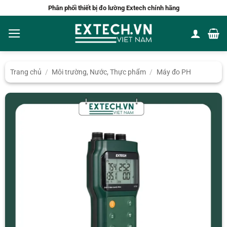
Bỏ
Phân phối thiết bị đo lường Extech chính hãng
qua
nội
dung
Trang chủ
/
Môi trường, Nước, Thực phẩm
/
Máy đo PH