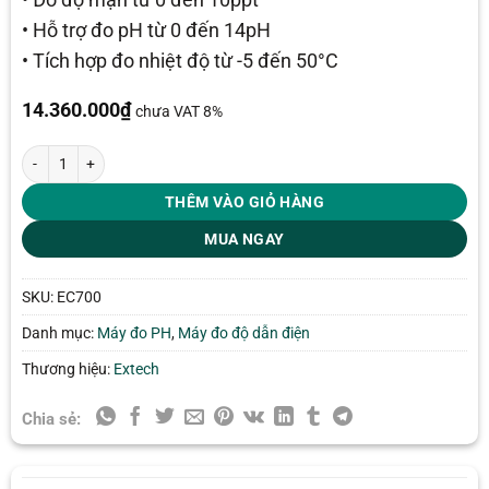
• Hỗ trợ đo pH từ 0 đến 14pH
• Tích hợp đo nhiệt độ từ -5 đến 50°C
14.360.000
₫
chưa VAT 8%
Máy đo đa chỉ tiêu pH/độ dẫn điện Extech EC700 số lượng
THÊM VÀO GIỎ HÀNG
MUA NGAY
SKU:
EC700
Danh mục:
Máy đo PH
,
Máy đo độ dẫn điện
Thương hiệu:
Extech
Chia sẻ: