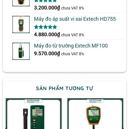
5.00
2
trên 5
3.200.000
₫
chưa VAT 8%
dựa trên
đánh giá
Máy đo áp suất vi sai Extech HD755
5.00
1
trên 5
4.880.000
₫
chưa VAT 8%
dựa trên
đánh giá
Máy đo từ trường Extech MF100
9.570.000
₫
chưa VAT 8%
SẢN PHẨM TƯƠNG TỰ