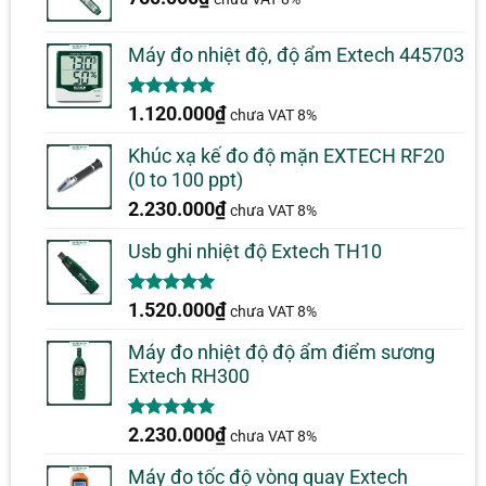
Máy đo nhiệt độ, độ ẩm Extech 445703
5.00
1
trên 5
1.120.000
₫
chưa VAT 8%
dựa trên
đánh giá
Khúc xạ kế đo độ mặn EXTECH RF20
(0 to 100 ppt)
2.230.000
₫
chưa VAT 8%
Usb ghi nhiệt độ Extech TH10
5.00
1
trên 5
1.520.000
₫
chưa VAT 8%
dựa trên
đánh giá
Máy đo nhiệt độ độ ẩm điểm sương
Extech RH300
5.00
1
trên 5
2.230.000
₫
chưa VAT 8%
dựa trên
đánh giá
Máy đo tốc độ vòng quay Extech